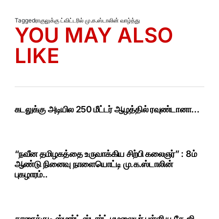
Tagged
ராகுலுக்கு ட்விட்டரில் மு.க.ஸ்டாலின் வாழ்த்து
YOU MAY ALSO
LIKE
கடலுக்கு அடியில 250 மீட்டர் ஆழத்தில் ரவுண்டானா…
“நவீன தமிழகத்தை உருவாக்கிய சிற்பி கலைஞர்” : 8ம்
ஆண்டு நினைவு நாளையொட்டி மு.க.ஸ்டாலின்
புகழாரம்..
காரைக்குடி ஸ்மார்ட் ஸ்டார்ட் மழலையர் பள்ளி யு.கே.ஜி