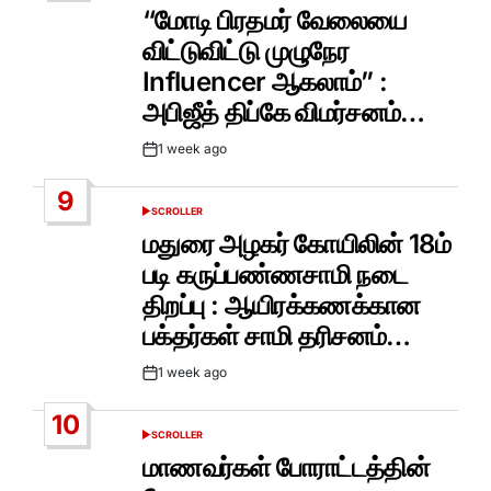
IN
“மோடி பிரதமர் வேலையை
விட்டுவிட்டு முழுநேர
Influencer ஆகலாம்” :
அபிஜீத் திப்கே விமர்சனம்…
1 week ago
Post
Date
9
SCROLLER
POSTED
IN
மதுரை அழகர் கோயிலின் 18ம்
படி கருப்பண்ணசாமி நடை
திறப்பு : ஆயிரக்கணக்கான
பக்தர்கள் சாமி தரிசனம்…
1 week ago
Post
Date
10
SCROLLER
POSTED
IN
மாணவர்கள் போராட்டத்தின்