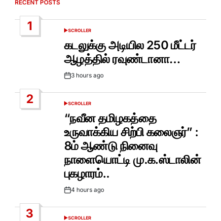
RECENT POSTS
1
SCROLLER
POSTED
IN
கடலுக்கு அடியில 250 மீட்டர்
ஆழத்தில் ரவுண்டானா…
3 hours ago
Post
Date
2
SCROLLER
POSTED
IN
“நவீன தமிழகத்தை
உருவாக்கிய சிற்பி கலைஞர்” :
8ம் ஆண்டு நினைவு
நாளையொட்டி மு.க.ஸ்டாலின்
புகழாரம்..
4 hours ago
Post
Date
3
SCROLLER
POSTED