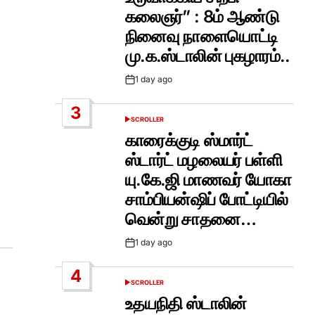
கலைஞர்” : 8ம் ஆண்டு
நினைவு நாளையொட்டி
மு.க.ஸ்டாலின் புகழாரம்..
1 day ago
Post
Date
3
SCROLLER
POSTED
IN
காரைக்குடி ஸ்மார்ட்
ஸ்டார்ட் மழலையர் பள்ளி
யு.கே.ஜி மாணவர் யோகா
சாம்பியன்ஷிப் போட்டியில்
வென்று சாதனை…
1 day ago
Post
Date
4
SCROLLER
POSTED
IN
உதயநிதி ஸ்டாலின்