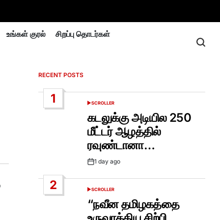
உங்கள் குரல்
சிறப்பு தொடர்கள்
RECENT POSTS
1
SCROLLER
POSTED
IN
கடலுக்கு அடியில 250
மீட்டர் ஆழத்தில்
ரவுண்டானா…
1 day ago
Post
Date
2
்
SCROLLER
POSTED
IN
“நவீன தமிழகத்தை
உருவாக்கிய சிற்பி