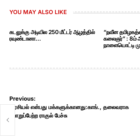
YOU MAY ALSO LIKE
கடலுக்கு அடியில 250 மீட்டர் ஆழத்தில்
“நவீன தமிழகத்த
ரவுண்டானா…
கலைஞர்” : 8ம்
நாளையொட்டி மு.
Post
Previous:
navigation
அரசியல் என்பது மக்களுக்கானது:காங்., தலைவராக
பொறுப்பேற்ற ராகுல் பேச்சு