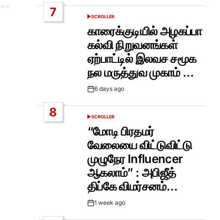
Date
7
SCROLLER
POSTED
IN
காரைக்குடியில் அழகப்பா
கல்வி நிறுவனங்கள்
ஏற்பாட்டில் இலவச சமூக
நல மருத்துவ முகாம் …
6 days ago
Post
Date
8
SCROLLER
POSTED
IN
“மோடி பிரதமர்
வேலையை விட்டுவிட்டு
முழுநேர Influencer
ஆகலாம்” : அபிஜீத்
திப்கே விமர்சனம்…
1 week ago
Post
Date