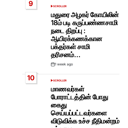
9
SCROLLER
POSTED
IN
மதுரை அழகர் கோயிலின்
18ம் படி கருப்பண்ணசாமி
நடை திறப்பு :
ஆயிரக்கணக்கான
பக்தர்கள் சாமி
தரிசனம்…
1 week ago
Post
Date
10
SCROLLER
POSTED
IN
மாணவர்கள்
போராட்டத்தின் போது
கைது
செய்யப்பட்டவர்களை
விடுவிக்க உச்ச நீதிமன்றம்