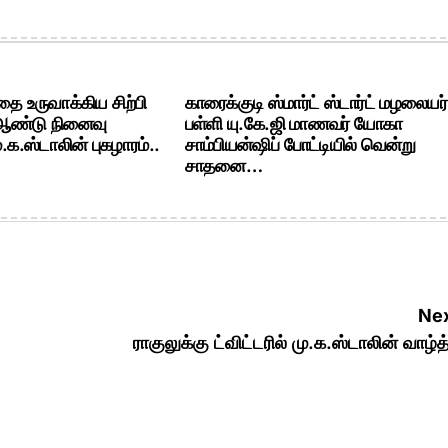
ை உருவாக்கிய சிற்பி
காரைக்குடி ஸ்மார்ட் ஸ்டார்ட் மழலையர்
 ஆண்டு நினைவு
பள்ளி யு.கே.ஜி மாணவர் யோகா
க.ஸ்டாலின் புகழாரம்..
சாம்பியன்ஷிப் போட்டியில் வென்று
சாதனை…
Nex
ராகுலுக்கு ட்விட்டரில் மு.க.ஸ்டாலின் வாழ்த