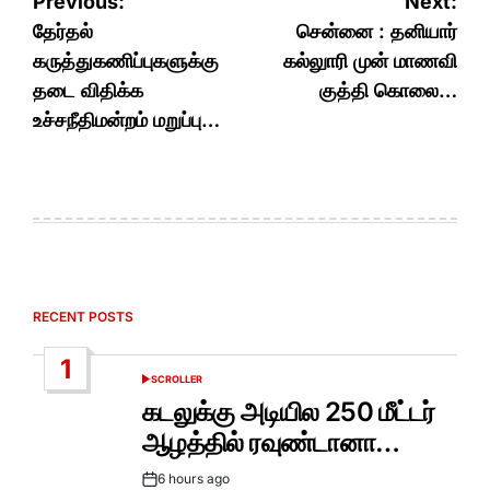
Post
Previous:
Next:
navigation
தேர்தல்
சென்னை : தனியார்
கருத்துகணிப்புகளுக்கு
கல்லுாரி முன் மாணவி
தடை விதிக்க
குத்தி கொலை…
உச்சநீதிமன்றம் மறுப்பு…
RECENT POSTS
1
SCROLLER
POSTED
IN
கடலுக்கு அடியில 250 மீட்டர்
ஆழத்தில் ரவுண்டானா…
6 hours ago
Post