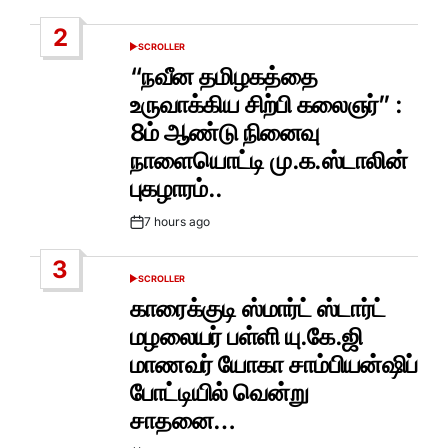
Date
2
SCROLLER
POSTED
IN
“நவீன தமிழகத்தை
உருவாக்கிய சிற்பி கலைஞர்” :
8ம் ஆண்டு நினைவு
நாளையொட்டி மு.க.ஸ்டாலின்
புகழாரம்..
7 hours ago
Post
Date
3
SCROLLER
POSTED
IN
காரைக்குடி ஸ்மார்ட் ஸ்டார்ட்
மழலையர் பள்ளி யு.கே.ஜி
மாணவர் யோகா சாம்பியன்ஷிப்
போட்டியில் வென்று
சாதனை…