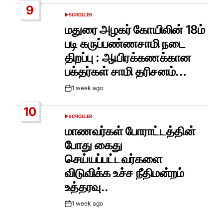
9
SCROLLER
POSTED
IN
மதுரை அழகர் கோயிலின் 18ம்
படி கருப்பண்ணசாமி நடை
திறப்பு : ஆயிரக்கணக்கான
பக்தர்கள் சாமி தரிசனம்…
1 week ago
Post
Date
10
SCROLLER
POSTED
IN
மாணவர்கள் போராட்டத்தின்
போது கைது
செய்யப்பட்டவர்களை
விடுவிக்க உச்ச நீதிமன்றம்
உத்தரவு..
1 week ago
Post
Date