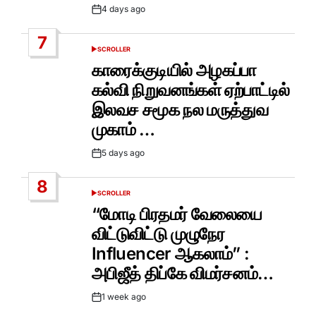
4 days ago
Post
Date
7
SCROLLER
POSTED
IN
காரைக்குடியில் அழகப்பா
கல்வி நிறுவனங்கள் ஏற்பாட்டில்
இலவச சமூக நல மருத்துவ
முகாம் …
5 days ago
Post
Date
8
SCROLLER
POSTED
IN
“மோடி பிரதமர் வேலையை
விட்டுவிட்டு முழுநேர
Influencer ஆகலாம்” :
அபிஜீத் திப்கே விமர்சனம்…
1 week ago
Post
Date