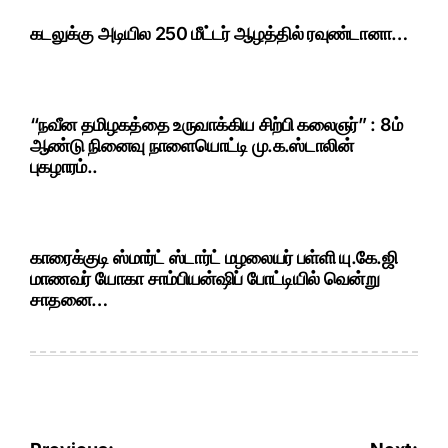
கடலுக்கு அடியில 250 மீட்டர் ஆழத்தில் ரவுண்டானா…
“நவீன தமிழகத்தை உருவாக்கிய சிற்பி கலைஞர்” : 8ம்
ஆண்டு நினைவு நாளையொட்டி மு.க.ஸ்டாலின்
புகழாரம்..
காரைக்குடி ஸ்மார்ட் ஸ்டார்ட் மழலையர் பள்ளி யு.கே.ஜி
மாணவர் யோகா சாம்பியன்ஷிப் போட்டியில் வென்று
சாதனை…