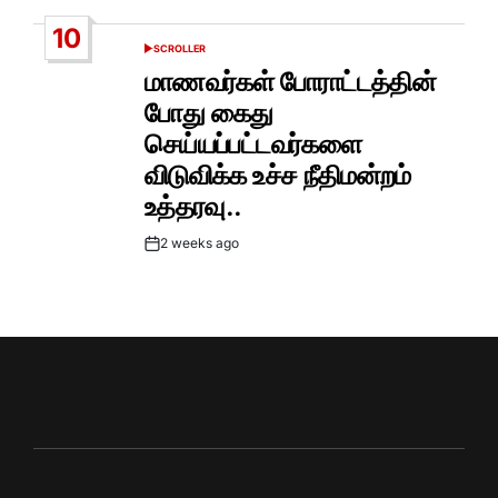
Date
10
SCROLLER
POSTED
IN
மாணவர்கள் போராட்டத்தின்
போது கைது
செய்யப்பட்டவர்களை
விடுவிக்க உச்ச நீதிமன்றம்
உத்தரவு..
2 weeks ago
Post
Date