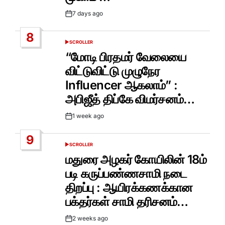
7 days ago
Post
Date
8
SCROLLER
POSTED
IN
“மோடி பிரதமர் வேலையை
விட்டுவிட்டு முழுநேர
Influencer ஆகலாம்” :
அபிஜீத் திப்கே விமர்சனம்…
1 week ago
Post
Date
9
SCROLLER
POSTED
IN
மதுரை அழகர் கோயிலின் 18ம்
படி கருப்பண்ணசாமி நடை
திறப்பு : ஆயிரக்கணக்கான
பக்தர்கள் சாமி தரிசனம்…
2 weeks ago
Post