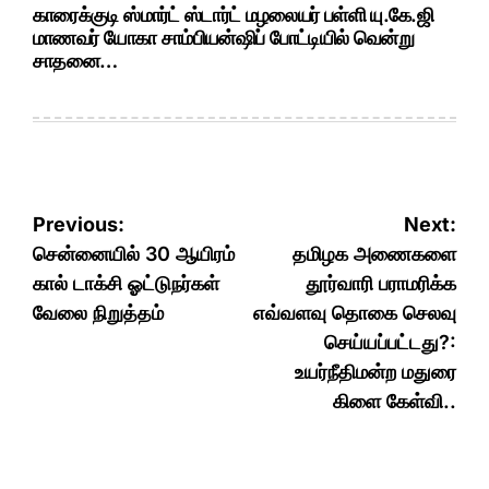
காரைக்குடி ஸ்மார்ட் ஸ்டார்ட் மழலையர் பள்ளி யு.கே.ஜி
மாணவர் யோகா சாம்பியன்ஷிப் போட்டியில் வென்று
சாதனை…
Post
Previous:
Next:
navigation
சென்னையில் 30 ஆயிரம்
தமிழக அணைகளை
கால் டாக்சி ஓட்டுநர்கள்
தூர்வாரி பராமரிக்க
வேலை நிறுத்தம்
எவ்வளவு தொகை செலவு
செய்யப்பட்டது?:
உயர்நீதிமன்ற மதுரை
கிளை கேள்வி..