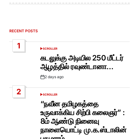
RECENT POSTS
1
SCROLLER
POSTED
IN
கடலுக்கு அடியில 250 மீட்டர்
ஆழத்தில் ரவுண்டானா…
2 days ago
Post
Date
2
SCROLLER
POSTED
IN
“நவீன தமிழகத்தை
உருவாக்கிய சிற்பி கலைஞர்” :
8ம் ஆண்டு நினைவு
நாளையொட்டி மு.க.ஸ்டாலின்
புகழாரம்..