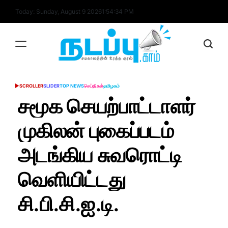
Skip
Today: Sunday, August 9 2026
1
:
54
:
35
PM
to
content
nadappu.com
SCROLLER
SLIDER
TOP NEWS
செய்திகள்
தமிழகம்
POSTED
IN
சமூக செயற்பாட்டாளர்
முகிலன் புகைப்படம்
அடங்கிய சுவரொட்டி
வெளியிட்டது
சி.பி.சி.ஐ.டி.