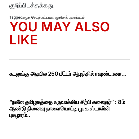
குறிப்பிடத்தக்கது.
Tagged
சமூக செயற்பாட்டாளர்
,
முகிலன் புகைப்படம்
YOU MAY ALSO
LIKE
கடலுக்கு அடியில 250 மீட்டர் ஆழத்தில் ரவுண்டானா…
“நவீன தமிழகத்தை உருவாக்கிய சிற்பி கலைஞர்” : 8ம்
ஆண்டு நினைவு நாளையொட்டி மு.க.ஸ்டாலின்
புகழாரம்..