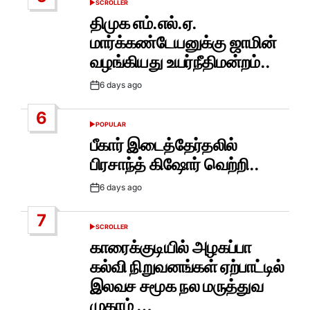
SCROLLER
POSTED
IN
திமுக எம்.எல்.ஏ.
மார்க்கண்டேயனுக்கு ஜாமின்
வழங்கியது உயர்நீதிமன்றம்..
6 days ago
Post
Date
6
POPULAR
POSTED
IN
பீகார் இடைத்தேர்தலில்
பிரசாந்த் கிஷோர் வெற்றி..
6 days ago
Post
Date
7
SCROLLER
POSTED
IN
காரைக்குடியில் அழகப்பா
கல்வி நிறுவனங்கள் ஏற்பாட்டில்
இலவச சமூக நல மருத்துவ
முகாம் …