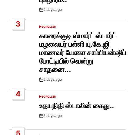
2 days ago
Post
Date
3
SCROLLER
POSTED
IN
காரைக்குடி ஸ்மார்ட் ஸ்டார்ட்
மழலையர் பள்ளி யு.கே.ஜி
மாணவர் யோகா சாம்பியன்ஷிப்
போட்டியில் வென்று
சாதனை…
2 days ago
Post
Date
4
SCROLLER
POSTED
IN
உதயநிதி ஸ்டாலின் கைது..
5 days ago
Post
Date
5