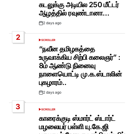
IN
கடலுக்கு அடியில 250 மீட்டர்
ஆழத்தில் ரவுண்டானா…
2 days ago
Post
Date
2
SCROLLER
POSTED
IN
“நவீன தமிழகத்தை
உருவாக்கிய சிற்பி கலைஞர்” :
8ம் ஆண்டு நினைவு
நாளையொட்டி மு.க.ஸ்டாலின்
புகழாரம்..
2 days ago
Post
Date
3
SCROLLER
POSTED
IN
காரைக்குடி ஸ்மார்ட் ஸ்டார்ட்
மழலையர் பள்ளி யு.கே.ஜி