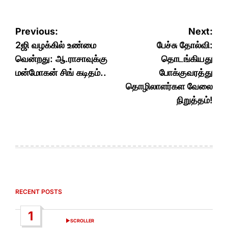
Post
Previous:
Next:
navigation
2ஜி வழக்கில் உண்மை
பேச்சு தோல்வி:
வென்றது: ஆ.ராசாவுக்கு
தொடங்கியது
மன்மோகன் சிங் கடிதம்..
போக்குவரத்து
தொழிலாளர்கள வேலை
நிறுத்தம்!
RECENT POSTS
1
SCROLLER
POSTED