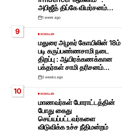
அபிஜீத் திப்கே விமர்சனம்…
1 week ago
Post
Date
9
SCROLLER
POSTED
IN
மதுரை அழகர் கோயிலின் 18ம்
படி கருப்பண்ணசாமி நடை
திறப்பு : ஆயிரக்கணக்கான
பக்தர்கள் சாமி தரிசனம்…
2 weeks ago
Post
Date
10
SCROLLER
POSTED
IN
மாணவர்கள் போராட்டத்தின்
போது கைது
செய்யப்பட்டவர்களை
விடுவிக்க உச்ச நீதிமன்றம்