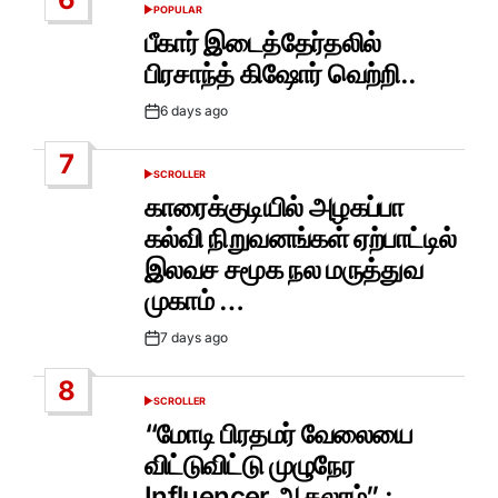
POPULAR
POSTED
IN
பீகார் இடைத்தேர்தலில்
பிரசாந்த் கிஷோர் வெற்றி..
6 days ago
Post
Date
7
SCROLLER
POSTED
IN
காரைக்குடியில் அழகப்பா
கல்வி நிறுவனங்கள் ஏற்பாட்டில்
இலவச சமூக நல மருத்துவ
முகாம் …
7 days ago
Post
Date
8
SCROLLER
POSTED
IN
“மோடி பிரதமர் வேலையை
விட்டுவிட்டு முழுநேர
Influencer ஆகலாம்” :