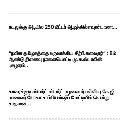
கடலுக்கு அடியில 250 மீட்டர் ஆழத்தில் ரவுண்டானா…
“நவீன தமிழகத்தை உருவாக்கிய சிற்பி கலைஞர்” : 8ம்
ஆண்டு நினைவு நாளையொட்டி மு.க.ஸ்டாலின்
புகழாரம்..
காரைக்குடி ஸ்மார்ட் ஸ்டார்ட் மழலையர் பள்ளி யு.கே.ஜி
மாணவர் யோகா சாம்பியன்ஷிப் போட்டியில் வென்று
சாதனை…