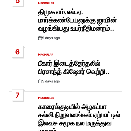
5
SCROLLER
POSTED
IN
திமுக எம்.எல்.ஏ.
மார்க்கண்டேயனுக்கு ஜாமின்
வழங்கியது உயர்நீதிமன்றம்..
5 days ago
Post
Date
6
POPULAR
POSTED
IN
பீகார் இடைத்தேர்தலில்
பிரசாந்த் கிஷோர் வெற்றி..
5 days ago
Post
Date
7
SCROLLER
POSTED
IN
காரைக்குடியில் அழகப்பா
கல்வி நிறுவனங்கள் ஏற்பாட்டில்
இலவச சமூக நல மருத்துவ