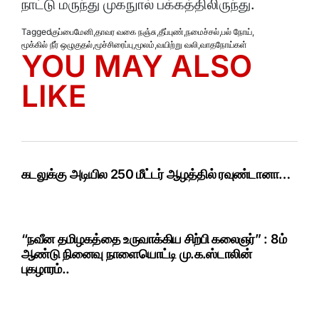
நாட்டு மருந்து முகநுால் பக்கத்திலிருந்து.
Tagged
குப்பைமேனி
,
தாவர வகை நஞ்சு
,
தீப்புண்
,
நமைச்சல்
,
பல் நோய்
,
மூக்கில் நீர் ஒழுகுதல்
,
மூச்சிரைப்பு
,
மூலம்
,
வயிற்று வலி
,
வாதநோய்கள்
YOU MAY ALSO
LIKE
கடலுக்கு அடியில 250 மீட்டர் ஆழத்தில் ரவுண்டானா…
“நவீன தமிழகத்தை உருவாக்கிய சிற்பி கலைஞர்” : 8ம்
ஆண்டு நினைவு நாளையொட்டி மு.க.ஸ்டாலின்
புகழாரம்..