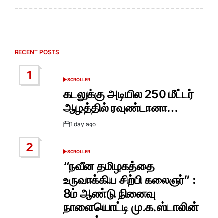
RECENT POSTS
1
SCROLLER
POSTED
IN
கடலுக்கு அடியில 250 மீட்டர்
ஆழத்தில் ரவுண்டானா…
1 day ago
Post
Date
2
SCROLLER
POSTED
IN
“நவீன தமிழகத்தை
உருவாக்கிய சிற்பி கலைஞர்” :
8ம் ஆண்டு நினைவு
நாளையொட்டி மு.க.ஸ்டாலின்