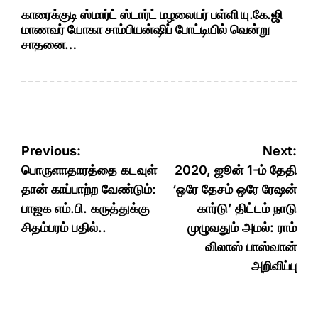
காரைக்குடி ஸ்மார்ட் ஸ்டார்ட் மழலையர் பள்ளி யு.கே.ஜி
மாணவர் யோகா சாம்பியன்ஷிப் போட்டியில் வென்று
சாதனை…
Post
Previous:
Next:
navigation
பொருளாதாரத்தை கடவுள்
2020, ஜூன் 1-ம் தேதி
தான் காப்பாற்ற வேண்டும்:
‘ஒரே தேசம் ஒரே ரேஷன்
பாஜக எம்.பி. கருத்துக்கு
கார்டு’ திட்டம் நாடு
சிதம்பரம் பதில்..
முழுவதும் அமல்: ராம்
விலாஸ் பாஸ்வான்
அறிவிப்பு