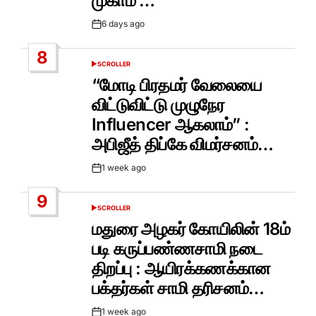
முகாம் …
6 days ago
Post
Date
8
SCROLLER
POSTED
IN
“மோடி பிரதமர் வேலையை
விட்டுவிட்டு முழுநேர
Influencer ஆகலாம்” :
அபிஜீத் திப்கே விமர்சனம்…
1 week ago
Post
Date
9
SCROLLER
POSTED
IN
மதுரை அழகர் கோயிலின் 18ம்
படி கருப்பண்ணசாமி நடை
திறப்பு : ஆயிரக்கணக்கான
பக்தர்கள் சாமி தரிசனம்…
1 week ago