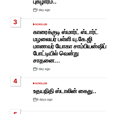
புகழாரம்..
1 day ago
Post
Date
3
SCROLLER
POSTED
IN
காரைக்குடி ஸ்மார்ட் ஸ்டார்ட்
மழலையர் பள்ளி யு.கே.ஜி
மாணவர் யோகா சாம்பியன்ஷிப்
போட்டியில் வென்று
சாதனை…
1 day ago
Post
Date
4
SCROLLER
POSTED
IN
உதயநிதி ஸ்டாலின் கைது..
4 days ago
Post
Date