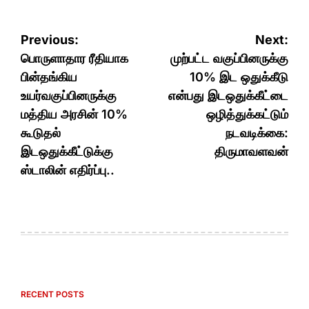
Post
Previous:
Next:
navigation
பொருளாதார ரீதியாக
முற்பட்ட வகுப்பினருக்கு
பின்தங்கிய
10% இட ஒதுக்கீடு
உயர்வகுப்பினருக்கு
என்பது இடஒதுக்கீட்டை
மத்திய அரசின் 10%
ஒழித்துக்கட்டும்
கூடுதல்
நடவடிக்கை:
இடஒதுக்கீட்டுக்கு
திருமாவளவன்
ஸ்டாலின் எதிர்ப்பு..
RECENT POSTS