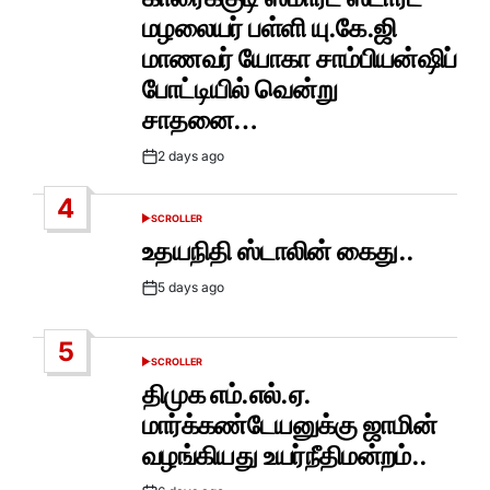
மழலையர் பள்ளி யு.கே.ஜி
மாணவர் யோகா சாம்பியன்ஷிப்
போட்டியில் வென்று
சாதனை…
2 days ago
Post
Date
4
SCROLLER
POSTED
IN
உதயநிதி ஸ்டாலின் கைது..
5 days ago
Post
Date
5
SCROLLER
POSTED
IN
திமுக எம்.எல்.ஏ.
மார்க்கண்டேயனுக்கு ஜாமின்
வழங்கியது உயர்நீதிமன்றம்..