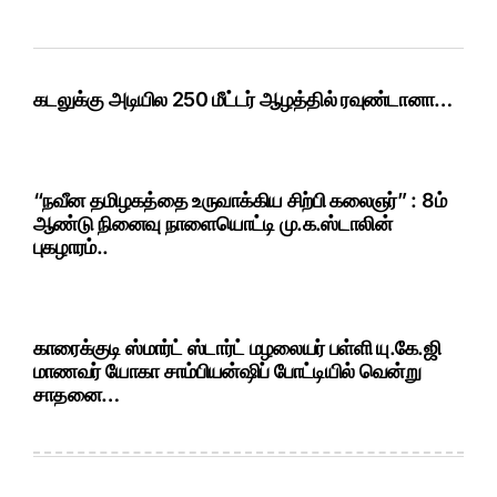
கடலுக்கு அடியில 250 மீட்டர் ஆழத்தில் ரவுண்டானா…
“நவீன தமிழகத்தை உருவாக்கிய சிற்பி கலைஞர்” : 8ம்
ஆண்டு நினைவு நாளையொட்டி மு.க.ஸ்டாலின்
புகழாரம்..
காரைக்குடி ஸ்மார்ட் ஸ்டார்ட் மழலையர் பள்ளி யு.கே.ஜி
மாணவர் யோகா சாம்பியன்ஷிப் போட்டியில் வென்று
சாதனை…