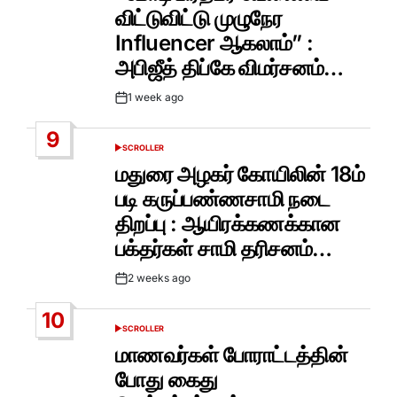
விட்டுவிட்டு முழுநேர
Influencer ஆகலாம்” :
அபிஜீத் திப்கே விமர்சனம்…
1 week ago
Post
Date
9
SCROLLER
POSTED
IN
மதுரை அழகர் கோயிலின் 18ம்
படி கருப்பண்ணசாமி நடை
திறப்பு : ஆயிரக்கணக்கான
பக்தர்கள் சாமி தரிசனம்…
2 weeks ago
Post
Date
10
SCROLLER
POSTED
IN
மாணவர்கள் போராட்டத்தின்
போது கைது