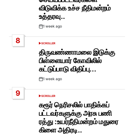
விடுவிக்க உச்ச நீதிமன்றம்
உத்தரவு..
1 week ago
Post
Date
8
SCROLLER
POSTED
IN
திருவண்ணாமலை இடுக்கு
பிள்ளையார் கோவிலில்
கட்டுப்பாடு விதிப்பு…
1 week ago
Post
Date
9
SCROLLER
POSTED
IN
கரூர் நெரிசலில் பாதிக்கப்
பட்டவர்களுக்கு அரசு பணி
ரத்து :உயர்நீதிமன்றம் மதுரை
கிளை அதிரடி..