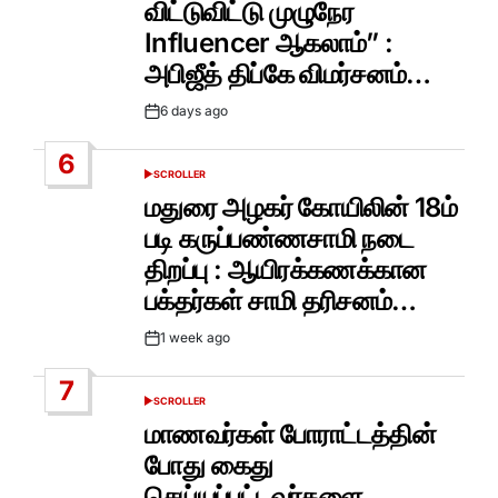
விட்டுவிட்டு முழுநேர
Influencer ஆகலாம்” :
அபிஜீத் திப்கே விமர்சனம்…
6 days ago
Post
Date
6
SCROLLER
POSTED
IN
மதுரை அழகர் கோயிலின் 18ம்
படி கருப்பண்ணசாமி நடை
திறப்பு : ஆயிரக்கணக்கான
பக்தர்கள் சாமி தரிசனம்…
1 week ago
Post
Date
7
SCROLLER
POSTED
IN
மாணவர்கள் போராட்டத்தின்
போது கைது
செய்யப்பட்டவர்களை