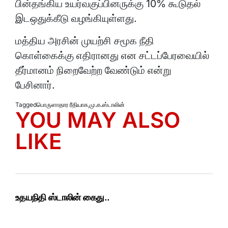
பின்தங்கிய உயர்வகுப்பினருக்கு 10% கூடுதல்
இடஒதுக்கீடு வழங்கியுள்ளது.
மத்திய அரசின் முயற்சி சமூக நீதி
கொள்கைக்கு எதிரானது என சட்டப்பேரவையில்
தீர்மானம் நிறைவேற்ற வேண்டும் என்று
பேசினார்.
Tagged
பொருளாதார ரீதியாக
,
மு.க.ஸ்டாலின்
YOU MAY ALSO
LIKE
உதயநிதி ஸ்டாலின் கைது..