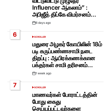
விட்டுவிட்டு முழுநேர
Influencer ஆகலாம்” :
அபிஜீத் திப்கே விமர்சனம்…
6 days ago
Post
Date
6
SCROLLER
POSTED
IN
மதுரை அழகர் கோயிலின் 18ம்
படி கருப்பண்ணசாமி நடை
திறப்பு : ஆயிரக்கணக்கான
பக்தர்கள் சாமி தரிசனம்…
1 week ago
Post
Date
7
SCROLLER
POSTED
IN
மாணவர்கள் போராட்டத்தின்
போது கைது
செய்யப்பட்டவர்களை