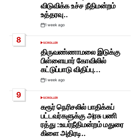
விடுவிக்க உச்ச நீதிமன்றம்
உத்தரவு..
1 week ago
Post
Date
8
SCROLLER
POSTED
IN
திருவண்ணாமலை இடுக்கு
பிள்ளையார் கோவிலில்
கட்டுப்பாடு விதிப்பு…
1 week ago
Post
Date
9
SCROLLER
POSTED
IN
கரூர் நெரிசலில் பாதிக்கப்
பட்டவர்களுக்கு அரசு பணி
ரத்து :உயர்நீதிமன்றம் மதுரை
கிளை அதிரடி..