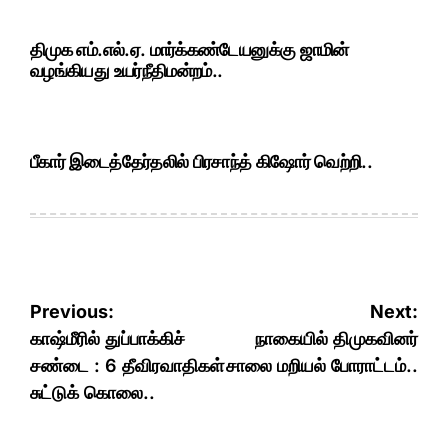
திமுக எம்.எல்.ஏ. மார்க்கண்டேயனுக்கு ஜாமின்
வழங்கியது உயர்நீதிமன்றம்..
பீகார் இடைத்தேர்தலில் பிரசாந்த் கிஷோர் வெற்றி..
Post
Previous:
Next:
navigation
காஷ்மீரில் துப்பாக்கிச்
நாகையில் திமுகவினர்
சண்டை : 6 தீவிரவாதிகள்
சாலை மறியல் போராட்டம்..
சுட்டுக் கொலை..