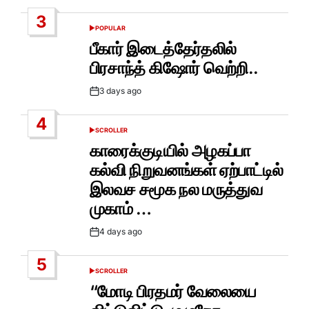
Date
3
POPULAR
POSTED
IN
பீகார் இடைத்தேர்தலில்
பிரசாந்த் கிஷோர் வெற்றி..
3 days ago
Post
Date
4
SCROLLER
POSTED
IN
காரைக்குடியில் அழகப்பா
கல்வி நிறுவனங்கள் ஏற்பாட்டில்
இலவச சமூக நல மருத்துவ
முகாம் …
4 days ago
Post
Date
5
SCROLLER
POSTED
IN
“மோடி பிரதமர் வேலையை