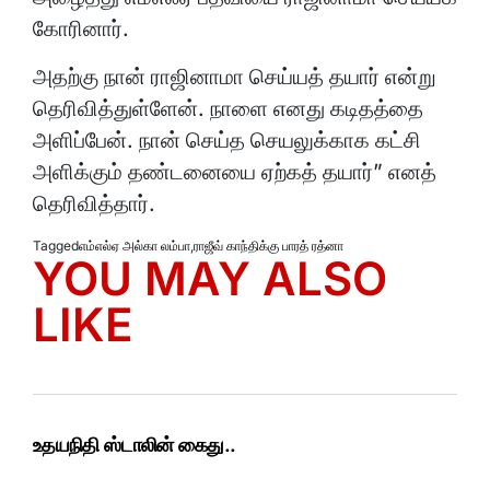
கோரினார்.
அதற்கு நான் ராஜினாமா செய்யத் தயார் என்று
தெரிவித்துள்ளேன். நாளை எனது கடிதத்தை
அளிப்பேன். நான் செய்த செயலுக்காக கட்சி
அளிக்கும் தண்டனையை ஏற்கத் தயார்” எனத்
தெரிவித்தார்.
Tagged
எம்எல்ஏ அல்கா லம்பா
,
ராஜீவ் காந்திக்கு பாரத் ரத்னா
YOU MAY ALSO
LIKE
உதயநிதி ஸ்டாலின் கைது..