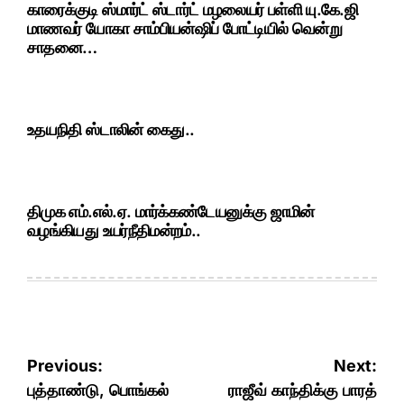
காரைக்குடி ஸ்மார்ட் ஸ்டார்ட் மழலையர் பள்ளி யு.கே.ஜி
மாணவர் யோகா சாம்பியன்ஷிப் போட்டியில் வென்று
சாதனை…
உதயநிதி ஸ்டாலின் கைது..
திமுக எம்.எல்.ஏ. மார்க்கண்டேயனுக்கு ஜாமின்
வழங்கியது உயர்நீதிமன்றம்..
Post
Previous:
Next:
navigation
புத்தாண்டு, பொங்கல்
ராஜீவ் காந்திக்கு பாரத்