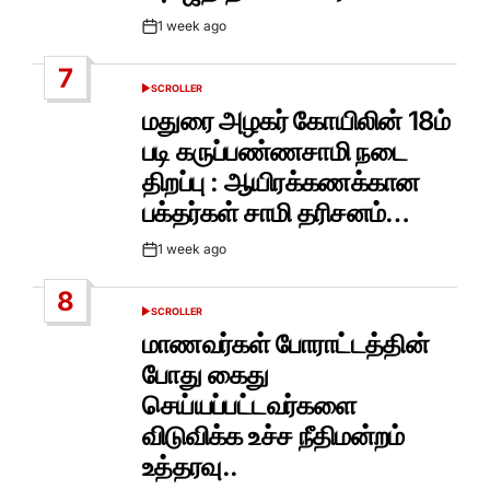
1 week ago
Post
Date
7
SCROLLER
POSTED
IN
மதுரை அழகர் கோயிலின் 18ம்
படி கருப்பண்ணசாமி நடை
திறப்பு : ஆயிரக்கணக்கான
பக்தர்கள் சாமி தரிசனம்…
1 week ago
Post
Date
8
SCROLLER
POSTED
IN
மாணவர்கள் போராட்டத்தின்
போது கைது
செய்யப்பட்டவர்களை
விடுவிக்க உச்ச நீதிமன்றம்
உத்தரவு..