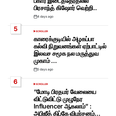
பீகார் இடைத்தேர்தலில்
பிரசாந்த் கிஷோர் வெற்றி..
4 days ago
Post
Date
5
SCROLLER
POSTED
IN
காரைக்குடியில் அழகப்பா
கல்வி நிறுவனங்கள் ஏற்பாட்டில்
இலவச சமூக நல மருத்துவ
முகாம் …
5 days ago
Post
Date
6
SCROLLER
POSTED
IN
“மோடி பிரதமர் வேலையை
விட்டுவிட்டு முழுநேர
Influencer ஆகலாம்” :
அபிஜீத் திப்கே விமர்சனம்…