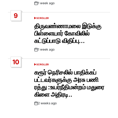
1 week ago
Post
Date
9
SCROLLER
POSTED
IN
திருவண்ணாமலை இடுக்கு
பிள்ளையார் கோவிலில்
கட்டுப்பாடு விதிப்பு…
1 week ago
Post
Date
10
SCROLLER
POSTED
IN
கரூர் நெரிசலில் பாதிக்கப்
பட்டவர்களுக்கு அரசு பணி
ரத்து :உயர்நீதிமன்றம் மதுரை
கிளை அதிரடி..
2 weeks ago
Post
Date