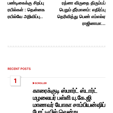
பண்டிகைக்கு சிறப்பு
ரத்னா விருதை திரும்பப்
ரயில்கள் : தென்னக
பெறும் தீர்மானம்: எதிர்ப்பு
ரயில்வே அறிவிப்பு..
தெரிவித்து பெண் எம்எல்ஏ
ராஜினாமா…
RECENT POSTS
1
SCROLLER
POSTED
IN
காரைக்குடி ஸ்மார்ட் ஸ்டார்ட்
மழலையர் பள்ளி யு.கே.ஜி
மாணவர் யோகா சாம்பியன்ஷிப்
போட்டியில் வென்று