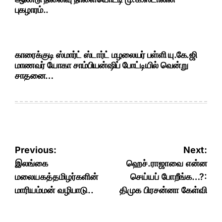
புகழாரம்..
காரைக்குடி ஸ்மார்ட் ஸ்டார்ட் மழலையர் பள்ளி யு.கே.ஜி
மாணவர் யோகா சாம்பியன்ஷிப் போட்டியில் வென்று
சாதனை…
Post
Previous:
Next:
navigation
இலங்கை
ஹெச்.ராஜாவை என்ன
மலையகத்தமிழர்களின்
செய்யப் போறீங்க…?:
மாரியம்மன் வழிபாடு..
திமுக பிரசன்னா கேள்வி