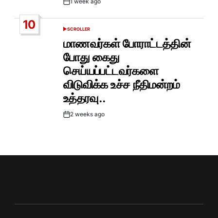
1 week ago
Post
Date
10
SCROLLER
POSTED
IN
மாணவர்கள் போராட்டத்தின்
போது கைது
செய்யப்பட்டவர்களை
விடுவிக்க உச்ச நீதிமன்றம்
உத்தரவு..
2 weeks ago
Post
Date