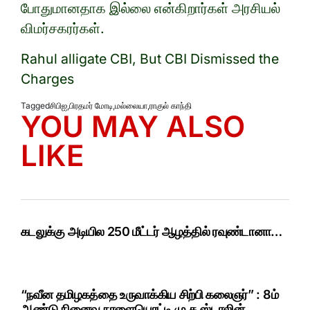
போதுமானதாக இல்லை என்கிறார்கள் அரசியல்
விமர்சகரர்கள்.
Rahul alligate CBI, But CBI Dismissed the
Charges
Tagged
சிபிஐ
,
பிரதமர் மோடி
,
மல்லையா
,
ராகுல் காந்தி
YOU MAY ALSO
LIKE
கடலுக்கு அடியில 250 மீட்டர் ஆழத்தில் ரவுண்டானா…
“நவீன தமிழகத்தை உருவாக்கிய சிற்பி கலைஞர்” : 8ம்
ஆண்டு நினைவு நாளையொட்டி மு.க.ஸ்டாலின்