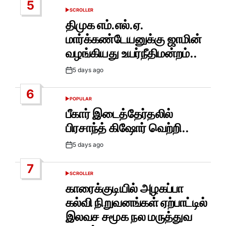
5
SCROLLER
POSTED
IN
திமுக எம்.எல்.ஏ.
மார்க்கண்டேயனுக்கு ஜாமின்
வழங்கியது உயர்நீதிமன்றம்..
5 days ago
Post
Date
6
POPULAR
POSTED
IN
பீகார் இடைத்தேர்தலில்
பிரசாந்த் கிஷோர் வெற்றி..
5 days ago
Post
Date
7
SCROLLER
POSTED
IN
காரைக்குடியில் அழகப்பா
கல்வி நிறுவனங்கள் ஏற்பாட்டில்
இலவச சமூக நல மருத்துவ