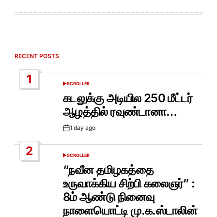
RECENT POSTS
1
SCROLLER
POSTED
IN
கடலுக்கு அடியில 250 மீட்டர்
ஆழத்தில் ரவுண்டானா…
1 day ago
Post
Date
2
SCROLLER
POSTED
IN
“நவீன தமிழகத்தை
உருவாக்கிய சிற்பி கலைஞர்” :
8ம் ஆண்டு நினைவு
நாளையொட்டி மு.க.ஸ்டாலின்