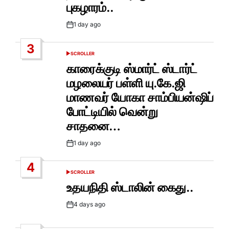
புகழாரம்..
1 day ago
Post
Date
3
SCROLLER
POSTED
IN
காரைக்குடி ஸ்மார்ட் ஸ்டார்ட்
மழலையர் பள்ளி யு.கே.ஜி
மாணவர் யோகா சாம்பியன்ஷிப்
போட்டியில் வென்று
சாதனை…
1 day ago
Post
Date
4
SCROLLER
POSTED
IN
உதயநிதி ஸ்டாலின் கைது..
4 days ago
Post
Date