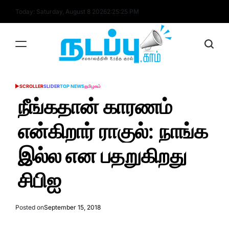
Skip
Today: Saturday, August 8 2026
2
:
25
:
25
PM
to
content
nadappu.com
SCROLLER
SLIDER
TOP NEWS
தமிழகம்
POSTED
IN
நீங்கதான் காரணம்
என்கிறார் ராகுல்: நாங்க
இல்ல என பதறுகிறது
சிபிஐ
Posted on
September 15, 2018