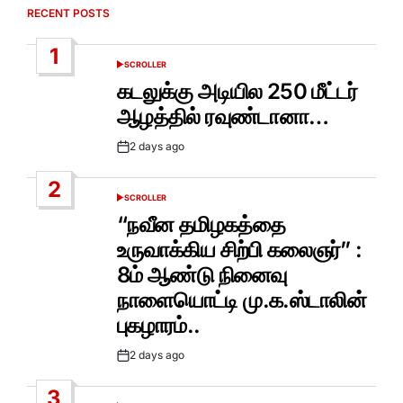
RECENT POSTS
1
SCROLLER
POSTED
IN
கடலுக்கு அடியில 250 மீட்டர்
ஆழத்தில் ரவுண்டானா…
2 days ago
Post
Date
2
SCROLLER
POSTED
IN
“நவீன தமிழகத்தை
உருவாக்கிய சிற்பி கலைஞர்” :
8ம் ஆண்டு நினைவு
நாளையொட்டி மு.க.ஸ்டாலின்
புகழாரம்..
2 days ago
Post
Date
3