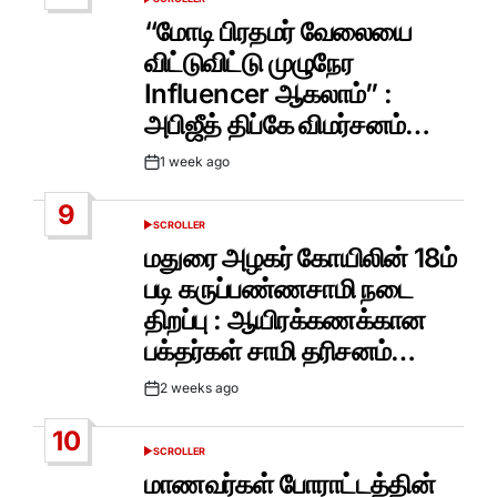
POSTED
IN
“மோடி பிரதமர் வேலையை
விட்டுவிட்டு முழுநேர
Influencer ஆகலாம்” :
அபிஜீத் திப்கே விமர்சனம்…
1 week ago
Post
Date
9
SCROLLER
POSTED
IN
மதுரை அழகர் கோயிலின் 18ம்
படி கருப்பண்ணசாமி நடை
திறப்பு : ஆயிரக்கணக்கான
பக்தர்கள் சாமி தரிசனம்…
2 weeks ago
Post
Date
10
SCROLLER
POSTED
IN
மாணவர்கள் போராட்டத்தின்