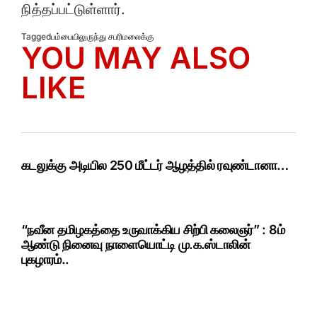
நித்தப்பட்டுள்ளார்.
Tagged
பம்பையிலுருந்து சபரிமலைக்கு
YOU MAY ALSO
LIKE
கடலுக்கு அடியில 250 மீட்டர் ஆழத்தில் ரவுண்டானா…
“நவீன தமிழகத்தை உருவாக்கிய சிற்பி கலைஞர்” : 8ம்
ஆண்டு நினைவு நாளையொட்டி மு.க.ஸ்டாலின்
புகழாரம்..