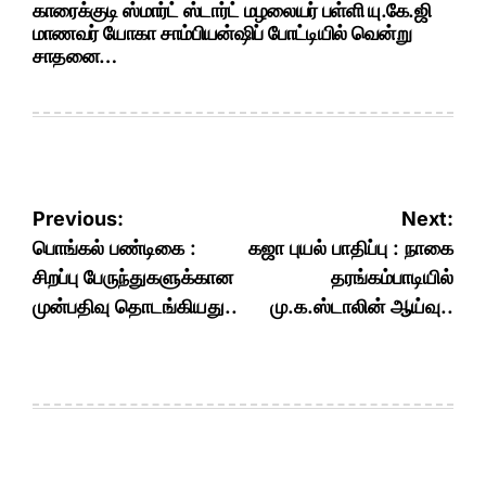
காரைக்குடி ஸ்மார்ட் ஸ்டார்ட் மழலையர் பள்ளி யு.கே.ஜி
மாணவர் யோகா சாம்பியன்ஷிப் போட்டியில் வென்று
சாதனை…
Post
Previous:
Next:
navigation
பொங்கல் பண்டிகை :
கஜா புயல் பாதிப்பு : நாகை
சிறப்பு பேருந்துகளுக்கான
தரங்கம்பாடியில்
முன்பதிவு தொடங்கியது..
மு.க.ஸ்டாலின் ஆய்வு..