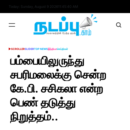
Skip
Today: Sunday, August 9 2026
11
:
45
:
41
AM
to
content
nadappu.com
SCROLLER
SLIDER
TOP NEWS
இந்தியா
செய்திகள்
POSTED
IN
பம்பையிலுருந்து
சபரிமலைக்கு சென்ற
கே.பி. சசிகலா என்ற
பெண் தடுத்து
நிறுத்தம்..