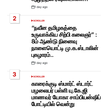
1 day ago
Post
Date
2
SCROLLER
POSTED
IN
“நவீன தமிழகத்தை
உருவாக்கிய சிற்பி கலைஞர்” :
8ம் ஆண்டு நினைவு
நாளையொட்டி மு.க.ஸ்டாலின்
புகழாரம்..
1 day ago
Post
Date
3
SCROLLER
POSTED
IN
காரைக்குடி ஸ்மார்ட் ஸ்டார்ட்
மழலையர் பள்ளி யு.கே.ஜி
மாணவர் யோகா சாம்பியன்ஷிப்
போட்டியில் வென்று