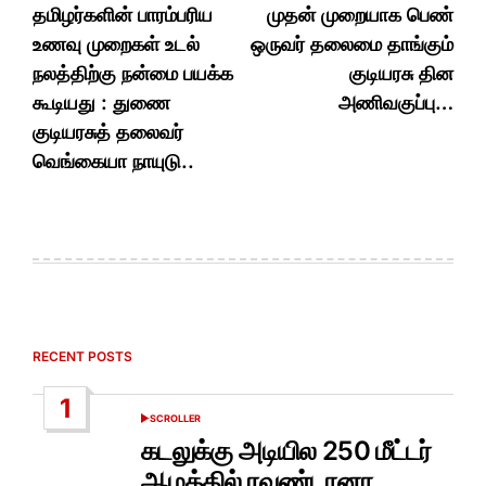
navigation
தமிழர்களின் பாரம்பரிய
முதன் முறையாக பெண்
உணவு முறைகள் உடல்
ஒருவர் தலைமை தாங்கும்
நலத்திற்கு நன்மை பயக்க
குடியரசு தின
கூடியது : துணை
அணிவகுப்பு…
குடியரசுத் தலைவர்
வெங்கையா நாயுடு..
RECENT POSTS
1
SCROLLER
POSTED
IN
கடலுக்கு அடியில 250 மீட்டர்
ஆழத்தில் ரவுண்டானா…