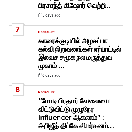
பிரசாந்த் கிஷோர் வெற்றி..
5 days ago
Post
Date
7
SCROLLER
POSTED
IN
காரைக்குடியில் அழகப்பா
கல்வி நிறுவனங்கள் ஏற்பாட்டில்
இலவச சமூக நல மருத்துவ
முகாம் …
6 days ago
Post
Date
8
SCROLLER
POSTED
IN
“மோடி பிரதமர் வேலையை
விட்டுவிட்டு முழுநேர
Influencer ஆகலாம்” :
அபிஜீத் திப்கே விமர்சனம்…