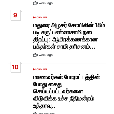
1 week ago
Post
Date
9
SCROLLER
POSTED
IN
மதுரை அழகர் கோயிலின் 18ம்
படி கருப்பண்ணசாமி நடை
திறப்பு : ஆயிரக்கணக்கான
பக்தர்கள் சாமி தரிசனம்…
1 week ago
Post
Date
10
SCROLLER
POSTED
IN
மாணவர்கள் போராட்டத்தின்
போது கைது
செய்யப்பட்டவர்களை
விடுவிக்க உச்ச நீதிமன்றம்
உத்தரவு..
2 weeks ago