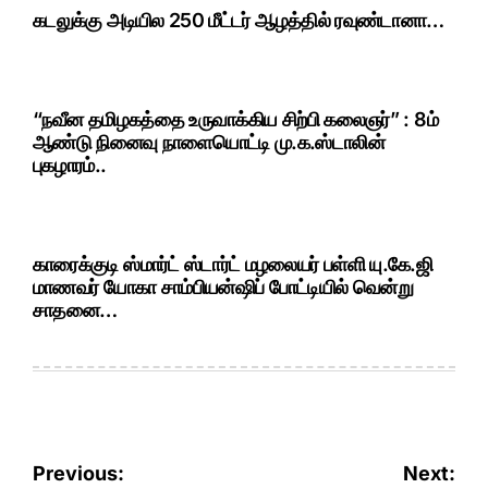
கடலுக்கு அடியில 250 மீட்டர் ஆழத்தில் ரவுண்டானா…
“நவீன தமிழகத்தை உருவாக்கிய சிற்பி கலைஞர்” : 8ம்
ஆண்டு நினைவு நாளையொட்டி மு.க.ஸ்டாலின்
புகழாரம்..
காரைக்குடி ஸ்மார்ட் ஸ்டார்ட் மழலையர் பள்ளி யு.கே.ஜி
மாணவர் யோகா சாம்பியன்ஷிப் போட்டியில் வென்று
சாதனை…
Post
Previous:
Next: