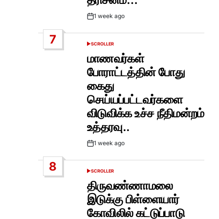
1 week ago
Post
Date
7
SCROLLER
POSTED
IN
மாணவர்கள்
போராட்டத்தின் போது
கைது
செய்யப்பட்டவர்களை
விடுவிக்க உச்ச நீதிமன்றம்
உத்தரவு..
1 week ago
Post
Date
8
SCROLLER
POSTED
IN
திருவண்ணாமலை
இடுக்கு பிள்ளையார்
கோவிலில் கட்டுப்பாடு