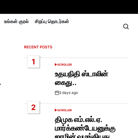
உங்கள் குரல்
சிறப்பு தொடர்கள்
RECENT POSTS
1
SCROLLER
POSTED
IN
உதயநிதி ஸ்டாலின்
ி
கைது..
3 days ago
Post
Date
2
SCROLLER
POSTED
IN
திமுக எம்.எல்.ஏ.
மார்க்கண்டேயனுக்கு
ஜாமின் வழங்கியது