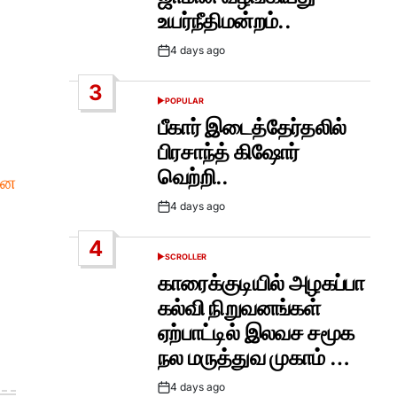
உயர்நீதிமன்றம்..
4 days ago
Post
Date
3
POPULAR
POSTED
IN
பீகார் இடைத்தேர்தலில்
பிரசாந்த் கிஷோர்
வெற்றி..
ின
4 days ago
Post
Date
4
SCROLLER
POSTED
IN
காரைக்குடியில் அழகப்பா
கல்வி நிறுவனங்கள்
ஏற்பாட்டில் இலவச சமூக
நல மருத்துவ முகாம் …
4 days ago
Post