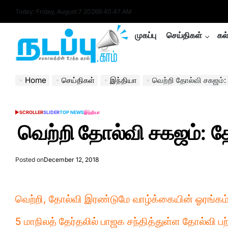
Skip
Today: Friday, August 7 2026
6
:
40
:
48
AM
to
content
முகப்பு
செய்திகள்
கல
nadappu.com
Home
செய்திகள்
இந்தியா
வெற்றி தோல்வி சகஜம்: 
SCROLLER
SLIDER
TOP NEWS
இந்தியா
POSTED
IN
வெற்றி தோல்வி சகஜம்: தே
Posted on
December 12, 2018
வெற்றி, தோல்வி இரண்டுமே வாழ்க்கையின் ஓரங்கம் 
5 மாநிலத் தேர்தலில் பாஜக சந்தித்துள்ள தோல்வி பற்