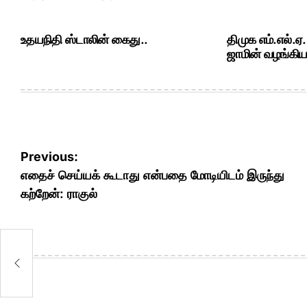
உதயநிதி ஸ்டாலின் கைது..
திமுக எம்.எல்.ஏ
ஜாமின் வழங்கியத
Post
Previous:
navigation
எதைச் செய்யக் கூடாது என்பதை மோடியிடம் இருந்து
கற்றேன்: ராகுல்