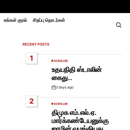
உங்கள் குரல்
சிறப்பு தொடர்கள்
RECENT POSTS
1
SCROLLER
POSTED
IN
உதயநிதி ஸ்டாலின்
கைது..
3 days ago
Post
Date
2
SCROLLER
POSTED
IN
திமுக எம்.எல்.ஏ.
மார்க்கண்டேயனுக்கு
ஜாமின் வழங்கியது