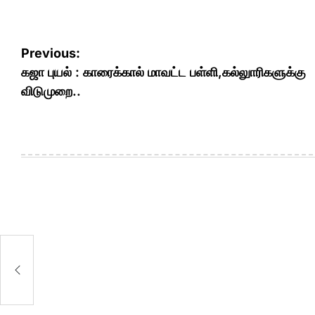
Post
Previous:
navigation
கஜா புயல் : காரைக்கால் மாவட்ட பள்ளி,கல்லுாரிகளுக்கு
விடுமுறை..