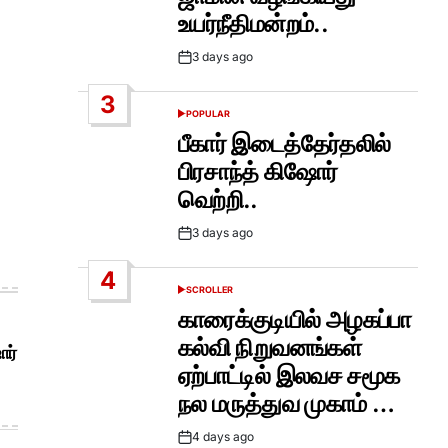
உயர்நீதிமன்றம்..
3 days ago
Post
Date
3
POPULAR
POSTED
IN
பீகார் இடைத்தேர்தலில்
பிரசாந்த் கிஷோர்
வெற்றி..
3 days ago
Post
Date
4
SCROLLER
POSTED
IN
காரைக்குடியில் அழகப்பா
கல்வி நிறுவனங்கள்
ோர்
ஏற்பாட்டில் இலவச சமூக
நல மருத்துவ முகாம் …
4 days ago
Post