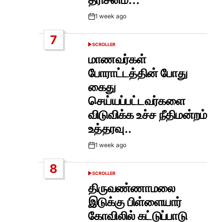
1 week ago
Post
Date
7
SCROLLER
POSTED
IN
மாணவர்கள்
போராட்டத்தின் போது
கைது
செய்யப்பட்டவர்களை
விடுவிக்க உச்ச நீதிமன்றம்
உத்தரவு..
1 week ago
Post
Date
8
SCROLLER
POSTED
IN
திருவண்ணாமலை
இடுக்கு பிள்ளையார்
கோவிலில் கட்டுப்பாடு