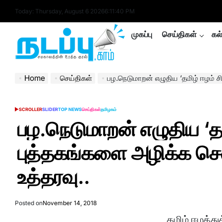
Skip
Today: Thursday, August 6 2026
6
:
11
:
40
PM
to
content
முகப்பு
செய்திகள்
கல
nadappu.com
Home
செய்திகள்
பழ.நெடுமாறன் எழுதிய ‘தமிழ் ஈழம் சிவக்கிறது’ புத
SCROLLER
SLIDER
TOP NEWS
செய்திகள்
தமிழகம்
POSTED
IN
பழ.நெடுமாறன் எழுதிய ‘தம
புத்தகங்களை அழிக்க செ
உத்தரவு..
Posted on
November 14, 2018
தமிழ் ஈழத்த