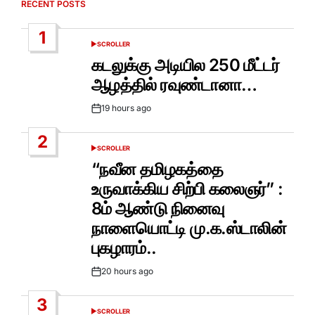
RECENT POSTS
1
SCROLLER
POSTED
IN
கடலுக்கு அடியில 250 மீட்டர்
ஆழத்தில் ரவுண்டானா…
19 hours ago
Post
Date
2
SCROLLER
POSTED
IN
“நவீன தமிழகத்தை
உருவாக்கிய சிற்பி கலைஞர்” :
8ம் ஆண்டு நினைவு
நாளையொட்டி மு.க.ஸ்டாலின்
புகழாரம்..
20 hours ago
Post
Date
3
SCROLLER
POSTED