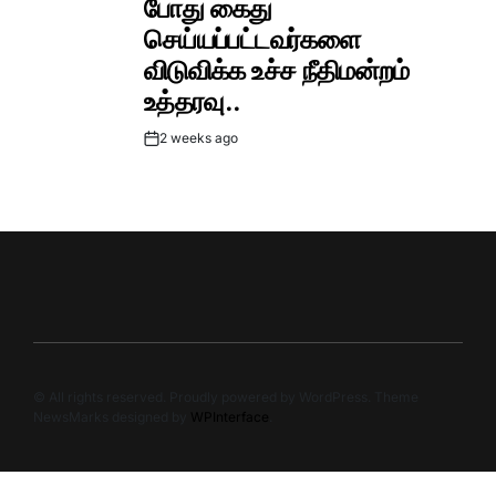
போது கைது
செய்யப்பட்டவர்களை
விடுவிக்க உச்ச நீதிமன்றம்
உத்தரவு..
2 weeks ago
Post
Date
© All rights reserved. Proudly powered by WordPress. Theme
NewsMarks designed by
WPInterface
.