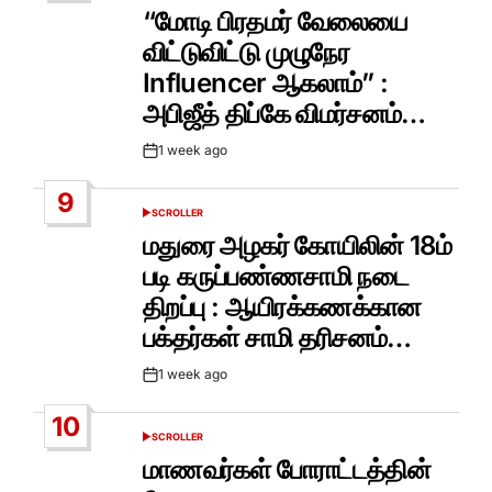
IN
“மோடி பிரதமர் வேலையை
விட்டுவிட்டு முழுநேர
Influencer ஆகலாம்” :
அபிஜீத் திப்கே விமர்சனம்…
1 week ago
Post
Date
9
SCROLLER
POSTED
IN
மதுரை அழகர் கோயிலின் 18ம்
படி கருப்பண்ணசாமி நடை
திறப்பு : ஆயிரக்கணக்கான
பக்தர்கள் சாமி தரிசனம்…
1 week ago
Post
Date
10
SCROLLER
POSTED
IN
மாணவர்கள் போராட்டத்தின்