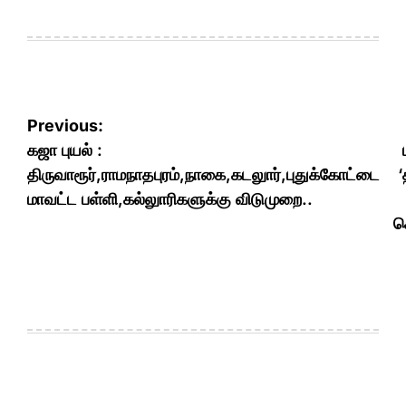
Post
Previous:
navigation
கஜா புயல் :
திருவாரூர்,ராமநாதபுரம்,நாகை,கடலுார்,புதுக்கோட்டை
‘
மாவட்ட பள்ளி,கல்லுாரிகளுக்கு விடுமுறை..
ச