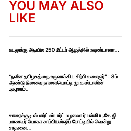
YOU MAY ALSO
LIKE
கடலுக்கு அடியில 250 மீட்டர் ஆழத்தில் ரவுண்டானா…
“நவீன தமிழகத்தை உருவாக்கிய சிற்பி கலைஞர்” : 8ம்
ஆண்டு நினைவு நாளையொட்டி மு.க.ஸ்டாலின்
புகழாரம்..
காரைக்குடி ஸ்மார்ட் ஸ்டார்ட் மழலையர் பள்ளி யு.கே.ஜி
மாணவர் யோகா சாம்பியன்ஷிப் போட்டியில் வென்று
சாதனை…