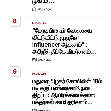
முகாம் …
6 days ago
Post
Date
8
SCROLLER
POSTED
IN
“மோடி பிரதமர் வேலையை
விட்டுவிட்டு முழுநேர
Influencer ஆகலாம்” :
அபிஜீத் திப்கே விமர்சனம்…
1 week ago
Post
Date
9
SCROLLER
POSTED
IN
மதுரை அழகர் கோயிலின் 18ம்
படி கருப்பண்ணசாமி நடை
திறப்பு : ஆயிரக்கணக்கான
பக்தர்கள் சாமி தரிசனம்…
1 week ago