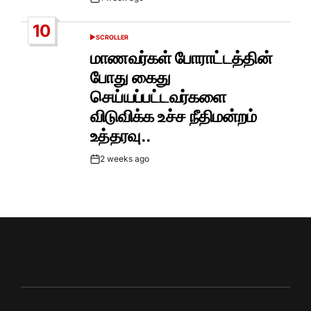
Post
Date
10
SCROLLER
POSTED
IN
மாணவர்கள் போராட்டத்தின்
போது கைது
செய்யப்பட்டவர்களை
விடுவிக்க உச்ச நீதிமன்றம்
உத்தரவு..
2 weeks ago
Post
Date