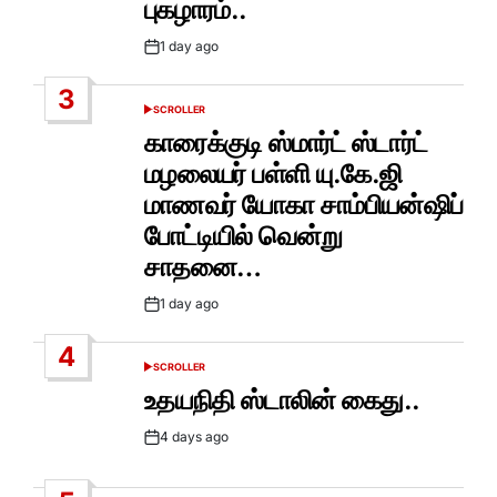
புகழாரம்..
1 day ago
Post
Date
3
SCROLLER
POSTED
IN
காரைக்குடி ஸ்மார்ட் ஸ்டார்ட்
மழலையர் பள்ளி யு.கே.ஜி
மாணவர் யோகா சாம்பியன்ஷிப்
போட்டியில் வென்று
சாதனை…
1 day ago
Post
Date
4
SCROLLER
POSTED
IN
உதயநிதி ஸ்டாலின் கைது..
4 days ago
Post
Date