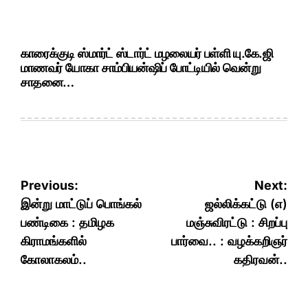
காரைக்குடி ஸ்மார்ட் ஸ்டார்ட் மழலையர் பள்ளி யு.கே.ஜி
மாணவர் யோகா சாம்பியன்ஷிப் போட்டியில் வென்று
சாதனை…
Post
Previous:
Next:
navigation
இன்று மாட்டுப் பொங்கல்
ஜல்லிக்கட்டு (எ)
பண்டிகை : தமிழக
மஞ்சுவிரட்டு : சிறப்பு
கிராமங்களில்
பார்வை.. : வழக்கறிஞர்
கோலாகலம்..
கதிரவன்..