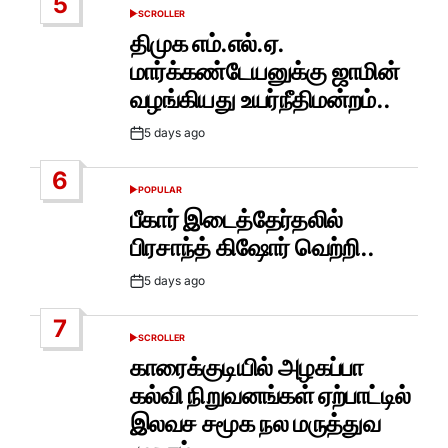
5
SCROLLER
POSTED
IN
திமுக எம்.எல்.ஏ.
மார்க்கண்டேயனுக்கு ஜாமின்
வழங்கியது உயர்நீதிமன்றம்..
5 days ago
Post
Date
6
POPULAR
POSTED
IN
பீகார் இடைத்தேர்தலில்
பிரசாந்த் கிஷோர் வெற்றி..
5 days ago
Post
Date
7
SCROLLER
POSTED
IN
காரைக்குடியில் அழகப்பா
கல்வி நிறுவனங்கள் ஏற்பாட்டில்
இலவச சமூக நல மருத்துவ