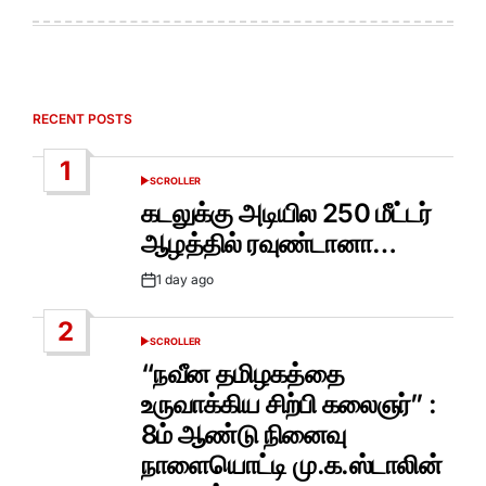
RECENT POSTS
1
SCROLLER
POSTED
IN
கடலுக்கு அடியில 250 மீட்டர்
ஆழத்தில் ரவுண்டானா…
1 day ago
Post
Date
2
SCROLLER
POSTED
IN
“நவீன தமிழகத்தை
உருவாக்கிய சிற்பி கலைஞர்” :
8ம் ஆண்டு நினைவு
நாளையொட்டி மு.க.ஸ்டாலின்