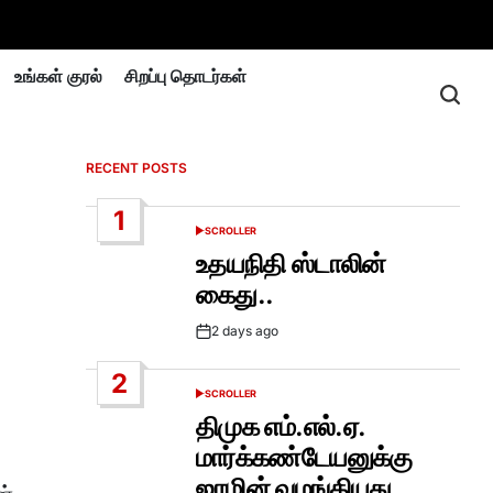
உங்கள் குரல்
சிறப்பு தொடர்கள்
RECENT POSTS
1
SCROLLER
POSTED
IN
உதயநிதி ஸ்டாலின்
கைது..
2 days ago
Post
Date
2
SCROLLER
POSTED
IN
திமுக எம்.எல்.ஏ.
மார்க்கண்டேயனுக்கு
ஜாமின் வழங்கியது