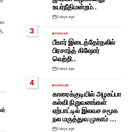
ன்
உயர்நீதிமன்றம்..
3 days ago
Post
வை
Date
3
ு,
POPULAR
POSTED
IN
பீகார் இடைத்தேர்தலில்
பிரசாந்த் கிஷோர்
வெற்றி..
3 days ago
Post
Date
4
SCROLLER
POSTED
IN
காரைக்குடியில் அழகப்பா
கல்வி நிறுவனங்கள்
ஏற்பாட்டில் இலவச சமூக
ோர்
நல மருத்துவ முகாம் …
3 days ago
Post