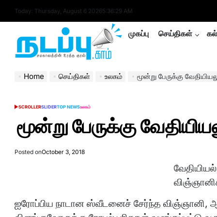
Skip
Today: Thursday, August 6 2026
5
:
36
:
30
AM
to
content
முகப்பு
செய்திகள்
கல
nadappu.com
Home
செய்திகள்
உலகம்
மூன்று பேருக்கு வேதியியல
SCROLLER
SLIDER
TOP NEWS
உலகம்
POSTED
IN
மூன்று பேருக்கு வேதியிய
Posted on
October 3, 2018
வேதியியல்
விஞ்ஞானிக
ஐரோப்பிய நாடான ஸ்வீடனைச் சேர்ந்த விஞ்ஞானி, ஆ