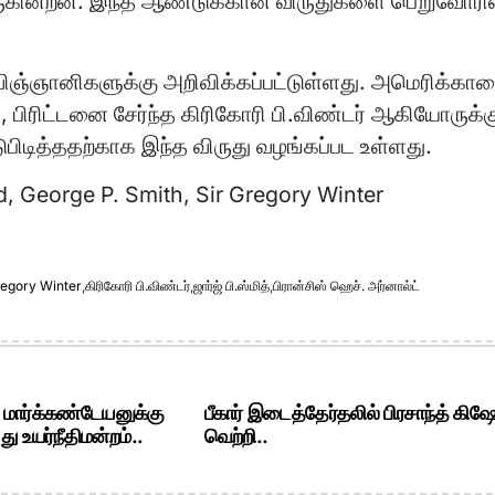
 வருகின்றன. இந்த ஆண்டுக்கான விருதுகளை பெறுவோரி
விஞ்ஞானிகளுக்கு அறிவிக்கப்பட்டுள்ளது. அமெரிக்கா
ித், பிரிட்டனை சேர்ந்த கிரிகோரி பி.விண்டர் ஆகியோருக்க
பிடித்ததற்காக இந்த விருது வழங்கப்பட உள்ளது.
d, George P. Smith, Sir Gregory Winter
regory Winter
,
கிரிகோரி பி.விண்டர்
,
ஜார்ஜ் பி.ஸ்மித்
,
பிரான்சிஸ் ஹெச். அர்னால்ட்
. மார்க்கண்டேயனுக்கு
பீகார் இடைத்தேர்தலில் பிரசாந்த் கிஷ
ு உயர்நீதிமன்றம்..
வெற்றி..