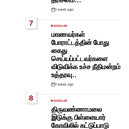
1 week ago
Post
Date
7
SCROLLER
POSTED
IN
மாணவர்கள்
போராட்டத்தின் போது
கைது
செய்யப்பட்டவர்களை
விடுவிக்க உச்ச நீதிமன்றம்
உத்தரவு..
1 week ago
Post
Date
8
SCROLLER
POSTED
IN
திருவண்ணாமலை
இடுக்கு பிள்ளையார்
கோவிலில் கட்டுப்பாடு