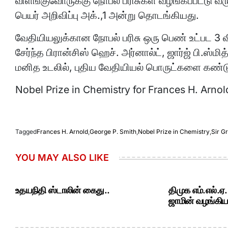
விளங்குவோருக்கு நோபல் பரிசுகள் வழங்கப்பட்டு
பெயர் அறிவிப்பு அக்.,1 அன்று தொடங்கியது.
வேதியியலுக்கான நோபல் பரிசு ஒரு பெண் உட்பட 3 
சேர்ந்த பிரான்சிஸ் ஹெச். அர்னால்ட், ஜார்ஜ் பி.ஸ்ம
மனித உடலில், புதிய வேதியியல் பொருட்களை கண்டு
Nobel Prize in Chemistry for Frances H. Arnol
Tagged
Frances H. Arnold
,
George P. Smith
,
Nobel Prize in Chemistry
,
Sir G
YOU MAY ALSO LIKE
உதயநிதி ஸ்டாலின் கைது..
திமுக எம்.எல்.ஏ
ஜாமின் வழங்கியத