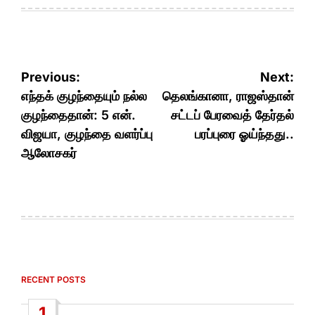
Post
Previous:
Next:
navigation
எந்தக் குழந்தையும் நல்ல
தெலங்கானா, ராஜஸ்தான்
குழந்தைதான்: 5 என்.
சட்டப் பேரவைத் தேர்தல்
விஜயா, குழந்தை வளர்ப்பு
பரப்புரை ஓய்ந்தது..
ஆலோசகர்
RECENT POSTS
1