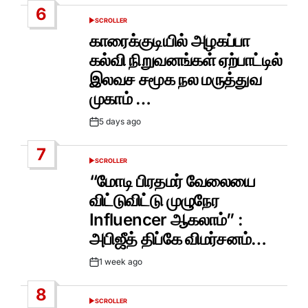
6
SCROLLER
POSTED
IN
காரைக்குடியில் அழகப்பா
கல்வி நிறுவனங்கள் ஏற்பாட்டில்
இலவச சமூக நல மருத்துவ
முகாம் …
5 days ago
Post
Date
7
SCROLLER
POSTED
IN
“மோடி பிரதமர் வேலையை
விட்டுவிட்டு முழுநேர
Influencer ஆகலாம்” :
அபிஜீத் திப்கே விமர்சனம்…
1 week ago
Post
Date
8
SCROLLER
POSTED