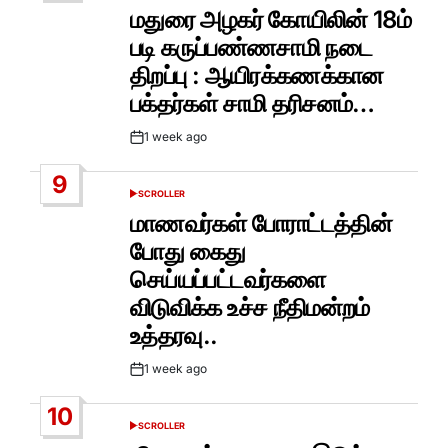
IN
மதுரை அழகர் கோயிலின் 18ம்
படி கருப்பண்ணசாமி நடை
திறப்பு : ஆயிரக்கணக்கான
பக்தர்கள் சாமி தரிசனம்…
1 week ago
Post
Date
9
SCROLLER
POSTED
IN
மாணவர்கள் போராட்டத்தின்
போது கைது
செய்யப்பட்டவர்களை
விடுவிக்க உச்ச நீதிமன்றம்
உத்தரவு..
1 week ago
Post
Date
10
SCROLLER
POSTED
IN