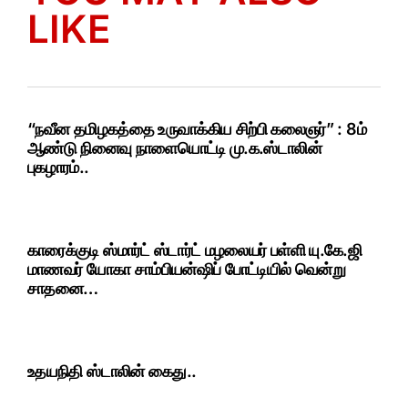
LIKE
“நவீன தமிழகத்தை உருவாக்கிய சிற்பி கலைஞர்” : 8ம்
ஆண்டு நினைவு நாளையொட்டி மு.க.ஸ்டாலின்
புகழாரம்..
காரைக்குடி ஸ்மார்ட் ஸ்டார்ட் மழலையர் பள்ளி யு.கே.ஜி
மாணவர் யோகா சாம்பியன்ஷிப் போட்டியில் வென்று
சாதனை…
உதயநிதி ஸ்டாலின் கைது..