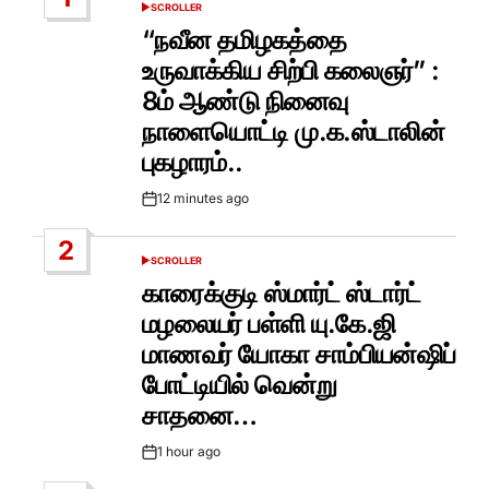
SCROLLER
POSTED
IN
“நவீன தமிழகத்தை
உருவாக்கிய சிற்பி கலைஞர்” :
8ம் ஆண்டு நினைவு
நாளையொட்டி மு.க.ஸ்டாலின்
புகழாரம்..
12 minutes ago
Post
Date
2
SCROLLER
POSTED
IN
காரைக்குடி ஸ்மார்ட் ஸ்டார்ட்
மழலையர் பள்ளி யு.கே.ஜி
மாணவர் யோகா சாம்பியன்ஷிப்
போட்டியில் வென்று
சாதனை…
1 hour ago
Post
Date