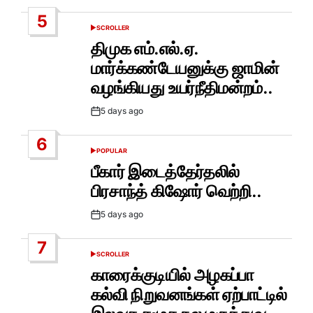
5
SCROLLER
POSTED
IN
திமுக எம்.எல்.ஏ.
மார்க்கண்டேயனுக்கு ஜாமின்
வழங்கியது உயர்நீதிமன்றம்..
5 days ago
Post
Date
6
POPULAR
POSTED
IN
பீகார் இடைத்தேர்தலில்
பிரசாந்த் கிஷோர் வெற்றி..
5 days ago
Post
Date
7
SCROLLER
POSTED
IN
காரைக்குடியில் அழகப்பா
கல்வி நிறுவனங்கள் ஏற்பாட்டில்