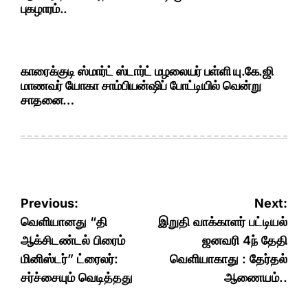
புகழாரம்..
காரைக்குடி ஸ்மார்ட் ஸ்டார்ட் மழலையர் பள்ளி யு.கே.ஜி
மாணவர் யோகா சாம்பியன்ஷிப் போட்டியில் வென்று
சாதனை…
Post
Previous:
Next:
navigation
வெளியானது “தி
இறுதி வாக்காளர் பட்டியல்
ஆக்சிடண்டல் பிரைம்
ஜனவரி 4ந் தேதி
மினிஸ்டர்” ட்ரைலர்:
வெளியாகாது : தேர்தல்
சர்ச்சையும் வெடித்தது
ஆணையம்..