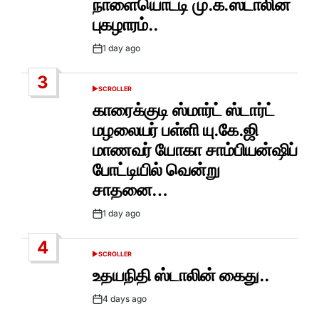
நாளையொட்டி மு.க.ஸ்டாலின்
புகழாரம்..
1 day ago
Post
Date
3
SCROLLER
POSTED
IN
காரைக்குடி ஸ்மார்ட் ஸ்டார்ட்
மழலையர் பள்ளி யு.கே.ஜி
மாணவர் யோகா சாம்பியன்ஷிப்
போட்டியில் வென்று
சாதனை…
1 day ago
Post
Date
4
SCROLLER
POSTED
IN
உதயநிதி ஸ்டாலின் கைது..
4 days ago
Post
Date