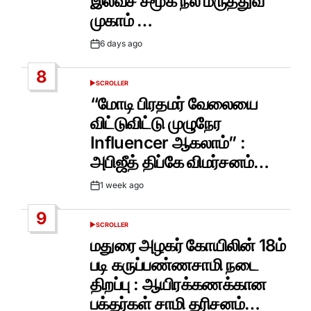
இலவச சமூக நல மருத்துவ
முகாம் …
6 days ago
Post
Date
8
SCROLLER
POSTED
IN
“மோடி பிரதமர் வேலையை
விட்டுவிட்டு முழுநேர
Influencer ஆகலாம்” :
அபிஜீத் திப்கே விமர்சனம்…
1 week ago
Post
Date
9
SCROLLER
POSTED
IN
மதுரை அழகர் கோயிலின் 18ம்
படி கருப்பண்ணசாமி நடை
திறப்பு : ஆயிரக்கணக்கான
பக்தர்கள் சாமி தரிசனம்…