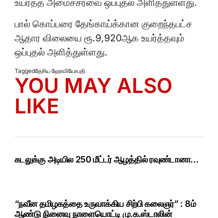
உயர்த்த அமைச்சரவை ஒப்புதல் அளித்துள்ளது.
பால் கொப்பரை தேங்காய்க்கான குறைந்தபட்ச
ஆதார விலையை ரூ.9,920ஆக உயர்த்தவும்
ஒப்புதல் அளித்துள்ளது.
Tagged
தேசிய ஹோமியோபதி
YOU MAY ALSO
LIKE
கடலுக்கு அடியில 250 மீட்டர் ஆழத்தில் ரவுண்டானா…
“நவீன தமிழகத்தை உருவாக்கிய சிற்பி கலைஞர்” : 8ம்
ஆண்டு நினைவு நாளையொட்டி மு.க.ஸ்டாலின்