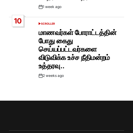
1 week ago
Post
Date
10
SCROLLER
POSTED
IN
மாணவர்கள் போராட்டத்தின்
போது கைது
செய்யப்பட்டவர்களை
விடுவிக்க உச்ச நீதிமன்றம்
உத்தரவு..
2 weeks ago
Post
Date