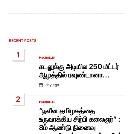
RECENT POSTS
1
SCROLLER
POSTED
IN
கடலுக்கு அடியில 250 மீட்டர்
ஆழத்தில் ரவுண்டானா…
1 day ago
Post
Date
2
SCROLLER
POSTED
IN
“நவீன தமிழகத்தை
உருவாக்கிய சிற்பி கலைஞர்” :
8ம் ஆண்டு நினைவு