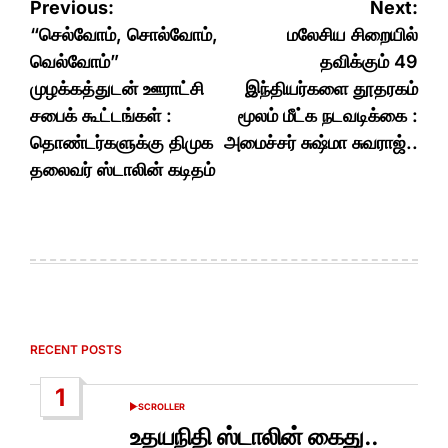
Post
Previous:
Next:
navigation
“செல்வோம், சொல்வோம்,
மலேசிய சிறையில்
வெல்வோம்”
தவிக்கும் 49
முழக்கத்துடன் ஊராட்சி
இந்தியர்களை தூதரகம்
சபைக் கூட்டங்கள் :
மூலம் மீட்க நடவடிக்கை :
தொண்டர்களுக்கு திமுக
அமைச்சர் சுஷ்மா சுவராஜ்..
தலைவர் ஸ்டாலின் கடிதம்
RECENT POSTS
1
SCROLLER
POSTED
IN
உதயநிதி ஸ்டாலின் கைது..