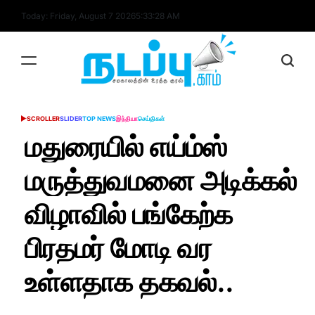
Skip
Today: Friday, August 7 2026
5
:
33
:
29
AM
to
content
nadappu.com
SCROLLER
SLIDER
TOP NEWS
இந்தியா
செய்திகள்
POSTED
IN
மதுரையில் எய்ம்ஸ்
மருத்துவமனை அடிக்கல்
விழாவில் பங்கேற்க
பிரதமர் மோடி வர
உள்ளதாக தகவல்..