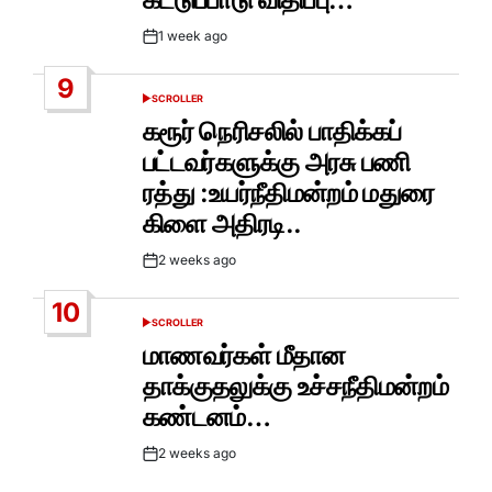
1 week ago
Post
Date
9
SCROLLER
POSTED
IN
கரூர் நெரிசலில் பாதிக்கப்
பட்டவர்களுக்கு அரசு பணி
ரத்து :உயர்நீதிமன்றம் மதுரை
கிளை அதிரடி..
2 weeks ago
Post
Date
10
SCROLLER
POSTED
IN
மாணவர்கள் மீதான
தாக்குதலுக்கு உச்சநீதிமன்றம்
கண்டனம்…
2 weeks ago
Post
Date