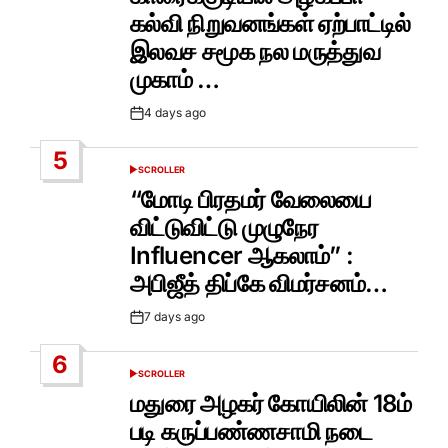
கல்வி நிறுவனங்கள் ஏற்பாட்டில்
இலவச சமூக நல மருத்துவ
முகாம் …
4 days ago
Post
Date
5
SCROLLER
POSTED
IN
“மோடி பிரதமர் வேலையை
விட்டுவிட்டு முழுநேர
Influencer ஆகலாம்” :
அபிஜீத் திப்கே விமர்சனம்…
7 days ago
Post
Date
6
SCROLLER
POSTED
IN
மதுரை அழகர் கோயிலின் 18ம்
படி கருப்பண்ணசாமி நடை