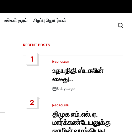
உங்கள் குரல்
சிறப்பு தொடர்கள்
RECENT POSTS
1
SCROLLER
POSTED
IN
உதயநிதி ஸ்டாலின்
கைது..
3 days ago
Post
Date
2
SCROLLER
POSTED
IN
திமுக எம்.எல்.ஏ.
மார்க்கண்டேயனுக்கு
ஜாமின் வழங்கியது