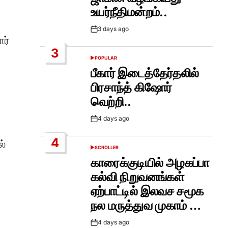
உயர்நீதிமன்றம்..
3 days ago
Post
ர்
Date
3
POPULAR
POSTED
IN
பீகார் இடைத்தேர்தலில்
பிரசாந்த் கிஷோர்
வெற்றி..
4 days ago
Post
Date
4
ல்
SCROLLER
POSTED
IN
காரைக்குடியில் அழகப்பா
கல்வி நிறுவனங்கள்
ஏற்பாட்டில் இலவச சமூக
நல மருத்துவ முகாம் …
4 days ago
Post