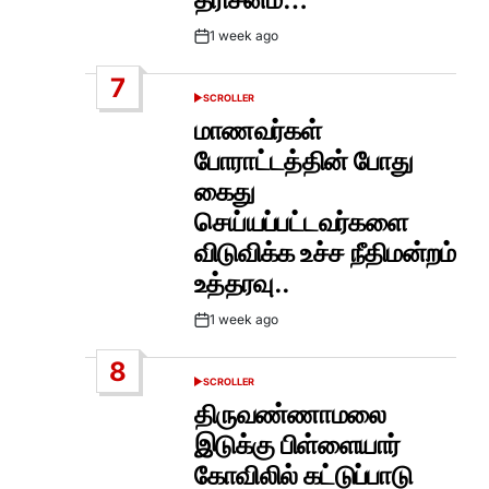
1 week ago
Post
Date
7
SCROLLER
POSTED
IN
மாணவர்கள்
போராட்டத்தின் போது
கைது
செய்யப்பட்டவர்களை
விடுவிக்க உச்ச நீதிமன்றம்
உத்தரவு..
1 week ago
Post
Date
8
SCROLLER
POSTED
IN
திருவண்ணாமலை
இடுக்கு பிள்ளையார்
கோவிலில் கட்டுப்பாடு