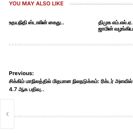
YOU MAY ALSO LIKE
உதயநிதி ஸ்டாலின் கைது..
திமுக எம்.எல்.ஏ
ஜாமின் வழங்கியத
Post
Previous:
navigation
சிக்கிம் மாநிலத்தில் மிதமான நிலநடுக்கம்: ரிக்டர் அளவில்
4.7 ஆக பதிவு..
க