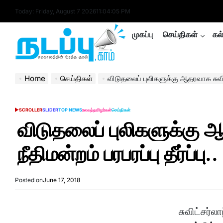
Skip
Today: Friday, August 7 2026
11
:
04
:
06
PM
to
content
முகப்பு
செய்திகள்
கல
nadappu.com
Home
செய்திகள்
விடுதலைப் புலிகளுக்கு ஆதரவாக சுவிட்சர
SCROLLER
SLIDER
TOP NEWS
உலகத்தமிழர்கள்
செய்திகள்
POSTED
IN
விடுதலைப் புலிகளுக்கு ஆ
நீதிமன்றம் பரபரப்பு தீர்ப்பு..
Posted on
June 17, 2018
சுவிட்சர்ல