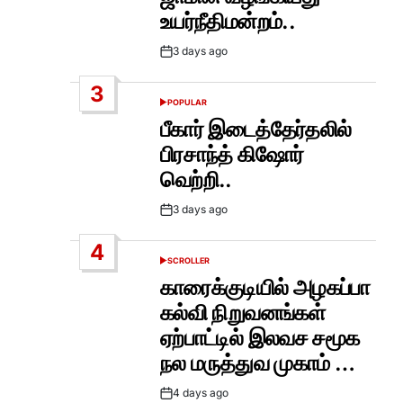
உயர்நீதிமன்றம்..
3 days ago
Post
Date
3
POPULAR
POSTED
IN
பீகார் இடைத்தேர்தலில்
பிரசாந்த் கிஷோர்
வெற்றி..
3 days ago
Post
Date
4
SCROLLER
POSTED
IN
காரைக்குடியில் அழகப்பா
கல்வி நிறுவனங்கள்
ஏற்பாட்டில் இலவச சமூக
நல மருத்துவ முகாம் …
4 days ago
Post