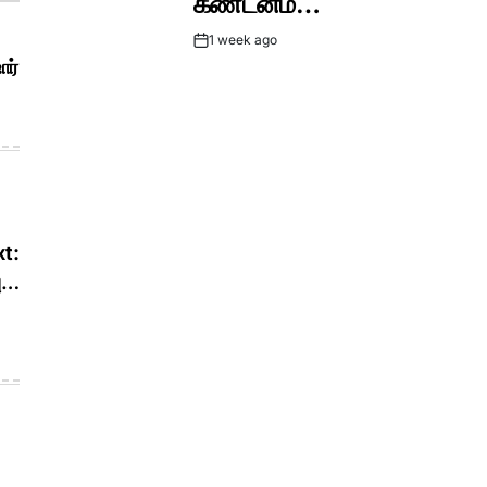
கண்டனம்…
1 week ago
Post
ோர்
Date
t:
பு…