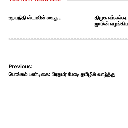
உதயநிதி ஸ்டாலின் கைது..
திமுக எம்.எல்.ஏ
ஜாமின் வழங்கியத
Post
Previous:
navigation
பொங்கல் பண்டிகை: பிரதமர் மோடி தமிழில் வாழ்த்து