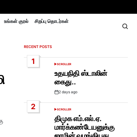
உங்கள் குரல்
சிறப்பு தொடர்கள்
RECENT POSTS
1
SCROLLER
POSTED
IN
உதயநிதி ஸ்டாலின்
ி
கைது..
2 days ago
Post
Date
2
SCROLLER
POSTED
IN
திமுக எம்.எல்.ஏ.
கு
மார்க்கண்டேயனுக்கு
ஜாமின் வழங்கியது