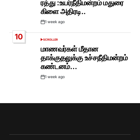
ரத்து :உயர்நீதிமன்றம் மதுரை
கிளை அதிரடி..
1 week ago
Post
Date
10
SCROLLER
POSTED
IN
மாணவர்கள் மீதான
தாக்குதலுக்கு உச்சநீதிமன்றம்
கண்டனம்…
1 week ago
Post
Date