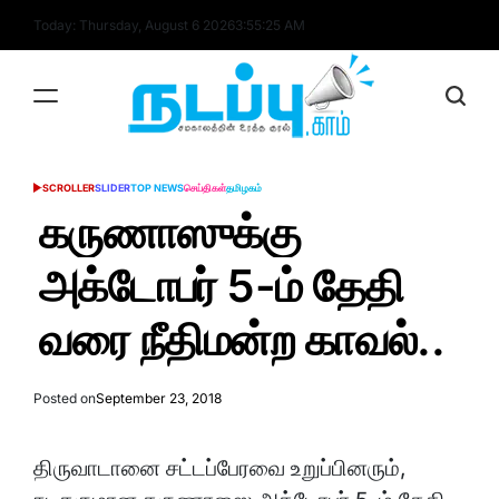
Skip
Today: Thursday, August 6 2026
3
:
55
:
25
AM
to
content
nadappu.com
SCROLLER
SLIDER
TOP NEWS
செய்திகள்
தமிழகம்
POSTED
IN
கருணாஸுக்கு
அக்டோபர் 5-ம் தேதி
வரை நீதிமன்ற காவல்..
Posted on
September 23, 2018
திருவாடானை சட்டப்பேரவை உறுப்பினரும்,