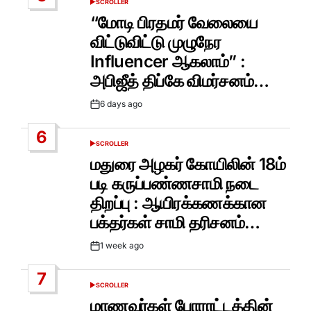
SCROLLER
POSTED
IN
“மோடி பிரதமர் வேலையை
விட்டுவிட்டு முழுநேர
Influencer ஆகலாம்” :
அபிஜீத் திப்கே விமர்சனம்…
6 days ago
Post
Date
6
SCROLLER
POSTED
IN
மதுரை அழகர் கோயிலின் 18ம்
படி கருப்பண்ணசாமி நடை
திறப்பு : ஆயிரக்கணக்கான
பக்தர்கள் சாமி தரிசனம்…
1 week ago
Post
Date
7
SCROLLER
POSTED
IN
மாணவர்கள் போராட்டத்தின்