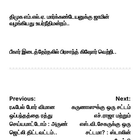
திமுக எம்.எல்.ஏ. மார்க்கண்டேயனுக்கு ஜாமின்
வழங்கியது உயர்நீதிமன்றம்..
பீகார் இடைத்தேர்தலில் பிரசாந்த் கிஷோர் வெற்றி..
Post
Previous:
Next:
navigation
ரஃபேல் போர் விமான
கருணாஸுக்கு ஒரு சட்டம்
ஒப்பந்தத்தை ரத்து
எச்.ராஜா மற்றும்
செய்யமாட்டோம் : அருண்
எஸ்.வி.சேகருக்கு ஒரு
ஜெட்லி திட்டவட்டம்..
சட்டமா? : ஸ்டாலின்