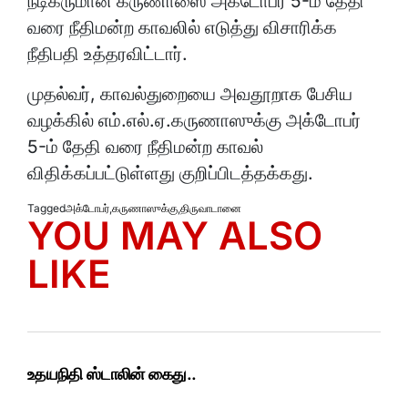
நடிகருமான கருணாஸை அக்டோபர் 5-ம் தேதி
வரை நீதிமன்ற காவலில் எடுத்து விசாரிக்க
நீதிபதி உத்தரவிட்டார்.
முதல்வர், காவல்துறையை அவதூறாக பேசிய
வழக்கில் எம்.எல்.ஏ.கருணாஸுக்கு அக்டோபர்
5-ம் தேதி வரை நீதிமன்ற காவல்
விதிக்கப்பட்டுள்ளது குறிப்பிடத்தக்கது.
Tagged
அக்டோபர்
,
கருணாஸுக்கு
,
திருவாடானை
YOU MAY ALSO
LIKE
உதயநிதி ஸ்டாலின் கைது..