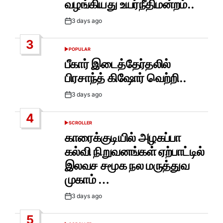
வழங்கியது உயர்நீதிமன்றம்..
3 days ago
Post
Date
3
POPULAR
POSTED
IN
பீகார் இடைத்தேர்தலில்
பிரசாந்த் கிஷோர் வெற்றி..
3 days ago
Post
Date
4
SCROLLER
POSTED
IN
காரைக்குடியில் அழகப்பா
கல்வி நிறுவனங்கள் ஏற்பாட்டில்
இலவச சமூக நல மருத்துவ
முகாம் …
3 days ago
Post
Date
5