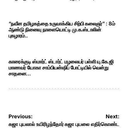
“நவீன தமிழகத்தை உருவாக்கிய சிற்பி கலைஞர்” : 8ம்
ஆண்டு நினைவு நாளையொட்டி மு.க.ஸ்டாலின்
புகழாரம்..
காரைக்குடி ஸ்மார்ட் ஸ்டார்ட் மழலையர் பள்ளி யு.கே.ஜி
மாணவர் யோகா சாம்பியன்ஷிப் போட்டியில் வென்று
சாதனை…
Post
Previous:
Next:
navigation
கஜா புயலால் உயிரிழந்தோர்
கஜா புயலை எதிர்கொண்ட