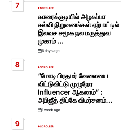
7
SCROLLER
POSTED
IN
காரைக்குடியில் அழகப்பா
கல்வி நிறுவனங்கள் ஏற்பாட்டில்
இலவச சமூக நல மருத்துவ
முகாம் …
6 days ago
Post
Date
8
SCROLLER
POSTED
IN
“மோடி பிரதமர் வேலையை
விட்டுவிட்டு முழுநேர
Influencer ஆகலாம்” :
அபிஜீத் திப்கே விமர்சனம்…
1 week ago
Post
Date
9
SCROLLER
POSTED