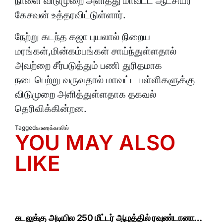
நாளை விடுமுறை அளித்து மாவட்ட ஆட்சியர்
கேசவன் உத்தரவிட்டுள்ளார்.
நேற்று கடந்த கஜா புயலால் நிறைய
மரங்கள்,மின்கம்பங்கள் சாய்ந்துள்ளதால்
அவற்றை சீர்படுத்தும் பணி துரிதமாக
நடைபெற்று வருவதால் மாவட்ட பள்ளிகளுக்கு
விடுமுறை அளித்துள்ளதாக தகவல்
தெரிவிக்கின்றன.
Tagged
காரைக்காலில்
YOU MAY ALSO
LIKE
கடலுக்கு அடியில 250 மீட்டர் ஆழத்தில் ரவுண்டானா…