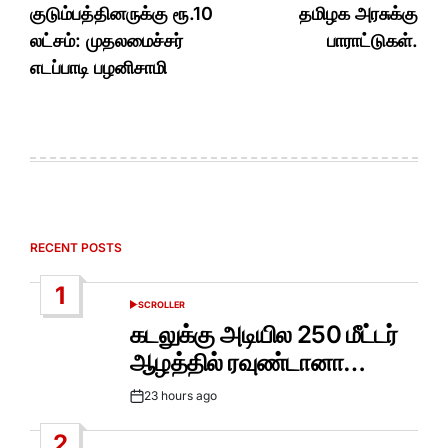
குடும்பத்தினருக்கு ரூ.10
தமிழக அரசுக்கு
லட்சம்: முதலமைச்சர்
பாராட்டுகள்.
எடப்பாடி பழனிசாமி
RECENT POSTS
1
SCROLLER
POSTED
IN
கடலுக்கு அடியில 250 மீட்டர்
ஆழத்தில் ரவுண்டானா…
23 hours ago
Post
Date
2