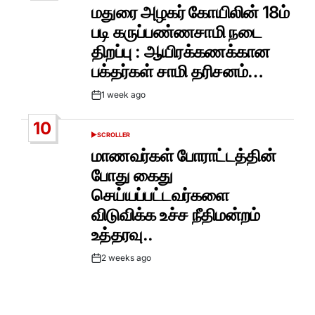
IN
மதுரை அழகர் கோயிலின் 18ம்
படி கருப்பண்ணசாமி நடை
திறப்பு : ஆயிரக்கணக்கான
பக்தர்கள் சாமி தரிசனம்…
1 week ago
Post
Date
10
SCROLLER
POSTED
IN
மாணவர்கள் போராட்டத்தின்
போது கைது
செய்யப்பட்டவர்களை
விடுவிக்க உச்ச நீதிமன்றம்
உத்தரவு..
2 weeks ago
Post
Date