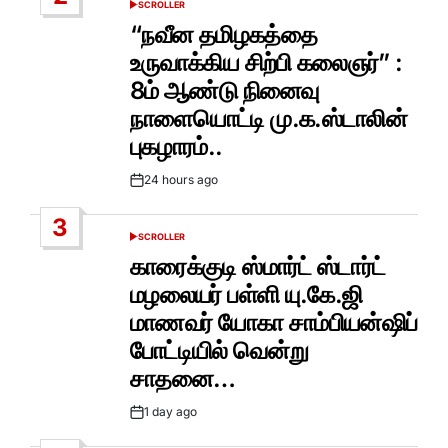
SCROLLER
POSTED
IN
“நவீன தமிழகத்தை
உருவாக்கிய சிற்பி கலைஞர்” :
8ம் ஆண்டு நினைவு
நாளையொட்டி மு.க.ஸ்டாலின்
புகழாரம்..
24 hours ago
Post
Date
3
SCROLLER
POSTED
IN
காரைக்குடி ஸ்மார்ட் ஸ்டார்ட்
மழலையர் பள்ளி யு.கே.ஜி
மாணவர் யோகா சாம்பியன்ஷிப்
போட்டியில் வென்று
சாதனை…
1 day ago
Post
Date