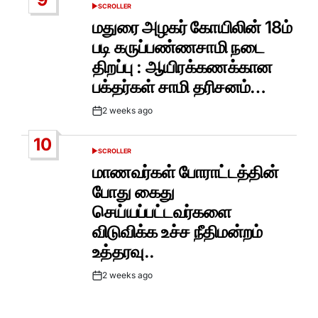
SCROLLER
POSTED
IN
மதுரை அழகர் கோயிலின் 18ம்
படி கருப்பண்ணசாமி நடை
திறப்பு : ஆயிரக்கணக்கான
பக்தர்கள் சாமி தரிசனம்…
2 weeks ago
Post
Date
10
SCROLLER
POSTED
IN
மாணவர்கள் போராட்டத்தின்
போது கைது
செய்யப்பட்டவர்களை
விடுவிக்க உச்ச நீதிமன்றம்
உத்தரவு..
2 weeks ago
Post
Date