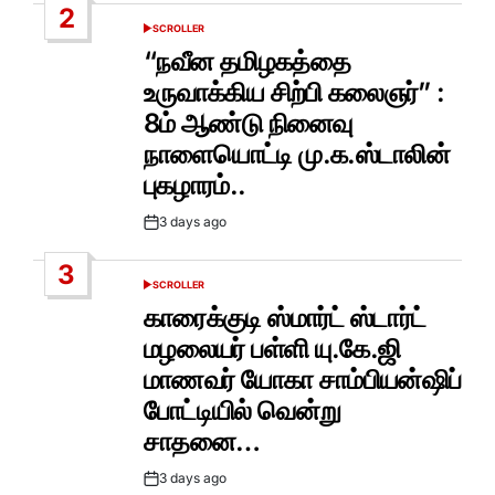
2
SCROLLER
POSTED
IN
“நவீன தமிழகத்தை
உருவாக்கிய சிற்பி கலைஞர்” :
8ம் ஆண்டு நினைவு
நாளையொட்டி மு.க.ஸ்டாலின்
புகழாரம்..
3 days ago
Post
Date
3
SCROLLER
POSTED
IN
காரைக்குடி ஸ்மார்ட் ஸ்டார்ட்
மழலையர் பள்ளி யு.கே.ஜி
மாணவர் யோகா சாம்பியன்ஷிப்
போட்டியில் வென்று
சாதனை…
3 days ago
Post