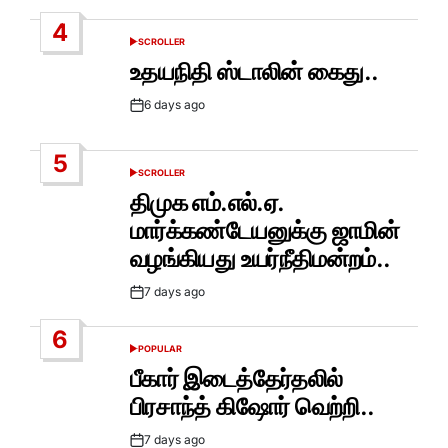
Date
4
SCROLLER
POSTED
IN
உதயநிதி ஸ்டாலின் கைது..
6 days ago
Post
Date
5
SCROLLER
POSTED
IN
திமுக எம்.எல்.ஏ.
மார்க்கண்டேயனுக்கு ஜாமின்
வழங்கியது உயர்நீதிமன்றம்..
7 days ago
Post
Date
6
POPULAR
POSTED
IN
பீகார் இடைத்தேர்தலில்
பிரசாந்த் கிஷோர் வெற்றி..
7 days ago
Post