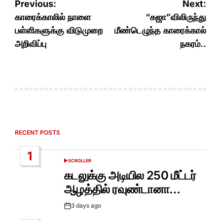
Post
Previous:
Next:
navigation
காரைக்காலில் நாளை
“கஜா”விலிருந்து
பள்ளிகளுக்கு விடுமுறை
மீண்டெழுந்த காரைக்கால்
அறிவிப்பு
நகரம்..
RECENT POSTS
1
SCROLLER
POSTED
IN
கடலுக்கு அடியில 250 மீட்டர்
ஆழத்தில் ரவுண்டானா…
3 days ago
Post
Date