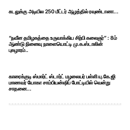
கடலுக்கு அடியில 250 மீட்டர் ஆழத்தில் ரவுண்டானா…
“நவீன தமிழகத்தை உருவாக்கிய சிற்பி கலைஞர்” : 8ம்
ஆண்டு நினைவு நாளையொட்டி மு.க.ஸ்டாலின்
புகழாரம்..
காரைக்குடி ஸ்மார்ட் ஸ்டார்ட் மழலையர் பள்ளி யு.கே.ஜி
மாணவர் யோகா சாம்பியன்ஷிப் போட்டியில் வென்று
சாதனை…