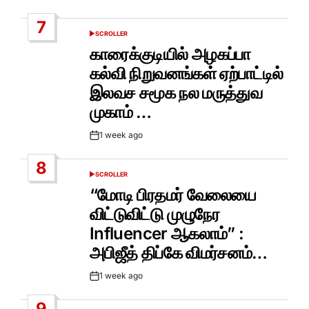
Date
7
SCROLLER
POSTED
IN
காரைக்குடியில் அழகப்பா
கல்வி நிறுவனங்கள் ஏற்பாட்டில்
இலவச சமூக நல மருத்துவ
முகாம் …
1 week ago
Post
Date
8
SCROLLER
POSTED
IN
“மோடி பிரதமர் வேலையை
விட்டுவிட்டு முழுநேர
Influencer ஆகலாம்” :
அபிஜீத் திப்கே விமர்சனம்…
1 week ago
Post
Date
9