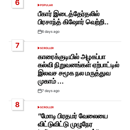
6
POPULAR
POSTED
IN
பீகார் இடைத்தேர்தலில்
பிரசாந்த் கிஷோர் வெற்றி..
6 days ago
Post
Date
7
SCROLLER
POSTED
IN
காரைக்குடியில் அழகப்பா
கல்வி நிறுவனங்கள் ஏற்பாட்டில்
இலவச சமூக நல மருத்துவ
முகாம் …
7 days ago
Post
Date
8
SCROLLER
POSTED
IN
“மோடி பிரதமர் வேலையை
விட்டுவிட்டு முழுநேர