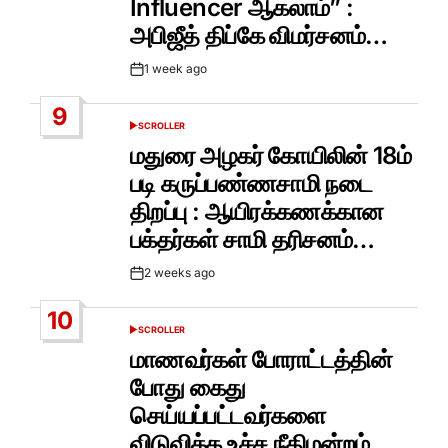
Influencer ஆகலாம்” :
அபிஜீத் திப்கே விமர்சனம்…
1 week ago
Post
Date
9
SCROLLER
POSTED
IN
மதுரை அழகர் கோயிலின் 18ம்
படி கருப்பண்ணசாமி நடை
திறப்பு : ஆயிரக்கணக்கான
பக்தர்கள் சாமி தரிசனம்…
2 weeks ago
Post
Date
10
SCROLLER
POSTED
IN
மாணவர்கள் போராட்டத்தின்
போது கைது
செய்யப்பட்டவர்களை
விடுவிக்க உச்ச நீதிமன்றம்