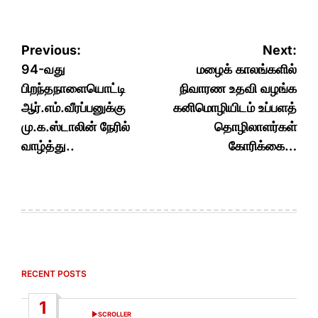
Post
Previous:
Next:
navigation
94-வது
மழைக் காலங்களில்
பிறந்தநாளையொட்டி
நிவாரண உதவி வழங்க
ஆர்.எம்.வீரப்பனுக்கு
கனிமொழியிடம் உப்பளத்
மு.க.ஸ்டாலின் நேரில்
தொழிலாளர்கள்
வாழ்த்து..
கோரிக்கை…
RECENT POSTS
1
SCROLLER
POSTED