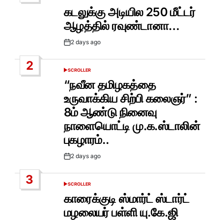
IN
கடலுக்கு அடியில 250 மீட்டர்
ஆழத்தில் ரவுண்டானா…
2 days ago
Post
Date
2
SCROLLER
POSTED
IN
“நவீன தமிழகத்தை
உருவாக்கிய சிற்பி கலைஞர்” :
8ம் ஆண்டு நினைவு
நாளையொட்டி மு.க.ஸ்டாலின்
புகழாரம்..
2 days ago
Post
Date
3
SCROLLER
POSTED
IN
காரைக்குடி ஸ்மார்ட் ஸ்டார்ட்
மழலையர் பள்ளி யு.கே.ஜி