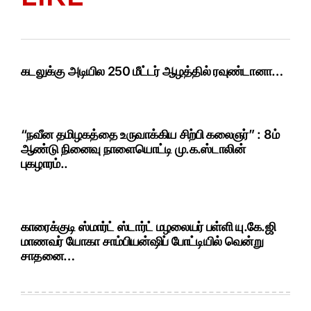
கடலுக்கு அடியில 250 மீட்டர் ஆழத்தில் ரவுண்டானா…
“நவீன தமிழகத்தை உருவாக்கிய சிற்பி கலைஞர்” : 8ம்
ஆண்டு நினைவு நாளையொட்டி மு.க.ஸ்டாலின்
புகழாரம்..
காரைக்குடி ஸ்மார்ட் ஸ்டார்ட் மழலையர் பள்ளி யு.கே.ஜி
மாணவர் யோகா சாம்பியன்ஷிப் போட்டியில் வென்று
சாதனை…