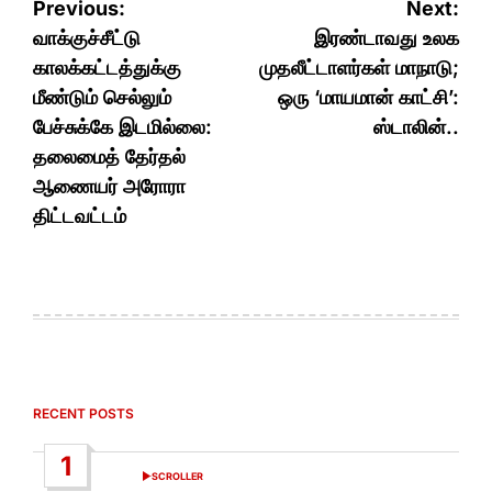
Post
Previous:
Next:
navigation
வாக்குச்சீட்டு
இரண்டாவது உலக
காலக்கட்டத்துக்கு
முதலீட்டாளர்கள் மாநாடு;
மீண்டும் செல்லும்
ஒரு ‘மாயமான் காட்சி’:
பேச்சுக்கே இடமில்லை:
ஸ்டாலின்..
தலைமைத் தேர்தல்
ஆணையர் அரோரா
திட்டவட்டம்
RECENT POSTS
1
SCROLLER
POSTED