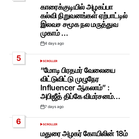
IN
காரைக்குடியில் அழகப்பா
கல்வி நிறுவனங்கள் ஏற்பாட்டில்
இலவச சமூக நல மருத்துவ
முகாம் …
4 days ago
Post
Date
5
SCROLLER
POSTED
IN
“மோடி பிரதமர் வேலையை
விட்டுவிட்டு முழுநேர
Influencer ஆகலாம்” :
அபிஜீத் திப்கே விமர்சனம்…
7 days ago
Post
Date
6
SCROLLER
POSTED
IN
மதுரை அழகர் கோயிலின் 18ம்