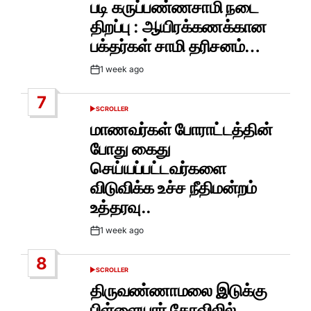
படி கருப்பண்ணசாமி நடை
திறப்பு : ஆயிரக்கணக்கான
பக்தர்கள் சாமி தரிசனம்…
1 week ago
Post
Date
7
SCROLLER
POSTED
IN
மாணவர்கள் போராட்டத்தின்
போது கைது
செய்யப்பட்டவர்களை
விடுவிக்க உச்ச நீதிமன்றம்
உத்தரவு..
1 week ago
Post
Date
8
SCROLLER
POSTED
IN
திருவண்ணாமலை இடுக்கு
பிள்ளையார் கோவிலில்