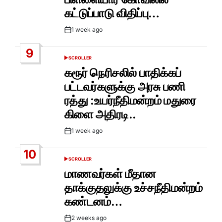
கட்டுப்பாடு விதிப்பு…
1 week ago
Post
Date
9
SCROLLER
POSTED
IN
கரூர் நெரிசலில் பாதிக்கப்
பட்டவர்களுக்கு அரசு பணி
ரத்து :உயர்நீதிமன்றம் மதுரை
கிளை அதிரடி..
1 week ago
Post
Date
10
SCROLLER
POSTED
IN
மாணவர்கள் மீதான
தாக்குதலுக்கு உச்சநீதிமன்றம்
கண்டனம்…
2 weeks ago
Post