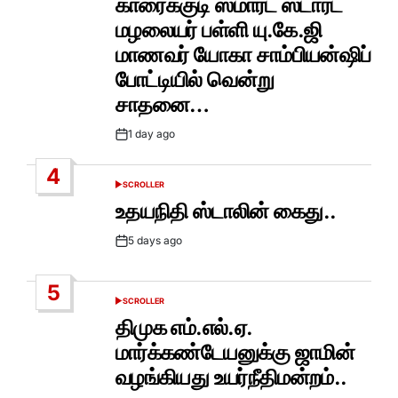
காரைக்குடி ஸ்மார்ட் ஸ்டார்ட்
மழலையர் பள்ளி யு.கே.ஜி
மாணவர் யோகா சாம்பியன்ஷிப்
போட்டியில் வென்று
சாதனை…
1 day ago
Post
Date
4
SCROLLER
POSTED
IN
உதயநிதி ஸ்டாலின் கைது..
5 days ago
Post
Date
5
SCROLLER
POSTED
IN
திமுக எம்.எல்.ஏ.
மார்க்கண்டேயனுக்கு ஜாமின்
வழங்கியது உயர்நீதிமன்றம்..