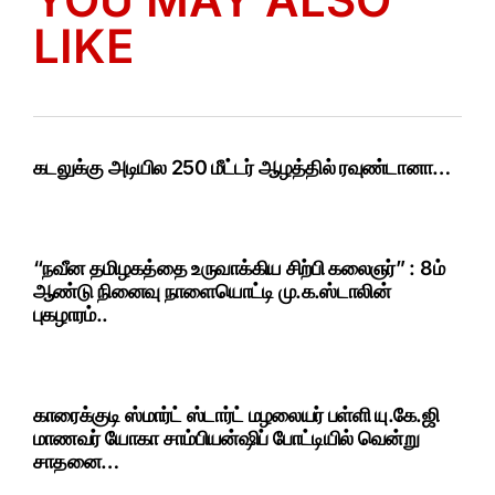
LIKE
கடலுக்கு அடியில 250 மீட்டர் ஆழத்தில் ரவுண்டானா…
“நவீன தமிழகத்தை உருவாக்கிய சிற்பி கலைஞர்” : 8ம்
ஆண்டு நினைவு நாளையொட்டி மு.க.ஸ்டாலின்
புகழாரம்..
காரைக்குடி ஸ்மார்ட் ஸ்டார்ட் மழலையர் பள்ளி யு.கே.ஜி
மாணவர் யோகா சாம்பியன்ஷிப் போட்டியில் வென்று
சாதனை…