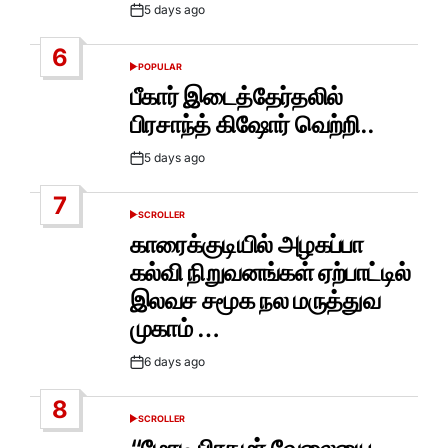
5 days ago
Post
Date
6
POPULAR
POSTED
IN
பீகார் இடைத்தேர்தலில்
பிரசாந்த் கிஷோர் வெற்றி..
5 days ago
Post
Date
7
SCROLLER
POSTED
IN
காரைக்குடியில் அழகப்பா
கல்வி நிறுவனங்கள் ஏற்பாட்டில்
இலவச சமூக நல மருத்துவ
முகாம் …
6 days ago
Post
Date
8
SCROLLER
POSTED
IN