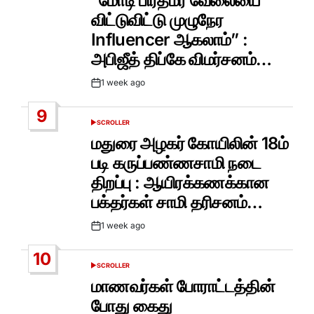
“மோடி பிரதமர் வேலையை
விட்டுவிட்டு முழுநேர
Influencer ஆகலாம்” :
அபிஜீத் திப்கே விமர்சனம்…
1 week ago
Post
Date
9
SCROLLER
POSTED
IN
மதுரை அழகர் கோயிலின் 18ம்
படி கருப்பண்ணசாமி நடை
திறப்பு : ஆயிரக்கணக்கான
பக்தர்கள் சாமி தரிசனம்…
1 week ago
Post
Date
10
SCROLLER
POSTED
IN
மாணவர்கள் போராட்டத்தின்
போது கைது