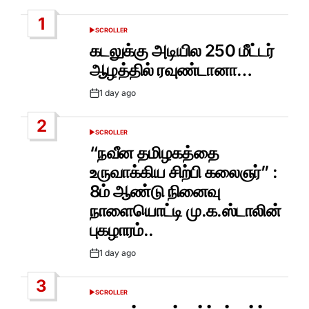
1
SCROLLER
POSTED
IN
கடலுக்கு அடியில 250 மீட்டர்
ஆழத்தில் ரவுண்டானா…
1 day ago
Post
Date
2
SCROLLER
POSTED
IN
“நவீன தமிழகத்தை
உருவாக்கிய சிற்பி கலைஞர்” :
8ம் ஆண்டு நினைவு
நாளையொட்டி மு.க.ஸ்டாலின்
புகழாரம்..
1 day ago
Post
Date
3
SCROLLER
POSTED
IN