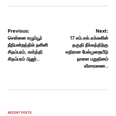
Post
Previous:
Next:
navigation
சென்னை எழும்பூர்
17 எம்.எல்.ஏக்களின்
நீதிமன்றத்தில் நளினி
தகுதி நீக்கத்திற்கு
சிதம்பரம், கார்த்தி
எதிரான மேல்முறையீடு
சிதம்பரம் ஆஜர்..
நாளை மறுதினம்
விசாரணை..
RECENT POSTS