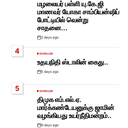
மழலையர் பள்ளி யு.கே.ஜி
மாணவர் யோகா சாம்பியன்ஷிப்
போட்டியில் வென்று
சாதனை…
2 days ago
Post
Date
4
SCROLLER
POSTED
IN
உதயநிதி ஸ்டாலின் கைது..
5 days ago
Post
Date
5
SCROLLER
POSTED
IN
திமுக எம்.எல்.ஏ.
மார்க்கண்டேயனுக்கு ஜாமின்
வழங்கியது உயர்நீதிமன்றம்..
6 days ago
Post