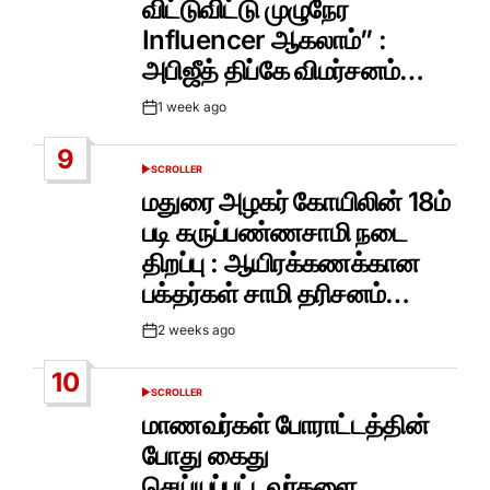
விட்டுவிட்டு முழுநேர
Influencer ஆகலாம்” :
அபிஜீத் திப்கே விமர்சனம்…
1 week ago
Post
Date
9
SCROLLER
POSTED
IN
மதுரை அழகர் கோயிலின் 18ம்
படி கருப்பண்ணசாமி நடை
திறப்பு : ஆயிரக்கணக்கான
பக்தர்கள் சாமி தரிசனம்…
2 weeks ago
Post
Date
10
SCROLLER
POSTED
IN
மாணவர்கள் போராட்டத்தின்
போது கைது
செய்யப்பட்டவர்களை