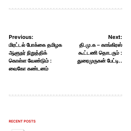
Post
Previous:
Next:
navigation
மிரட்டல் போக்கை தமிழக
தி.மு.க – காங்கிரஸ்
ஆளுநர் நிறுத்திக்
கூட்டணி தொடரும் :
கொள்ள வேண்டும் :
துரைமுருகன் பேட்டி..
வைகோ கண்டனம்
RECENT POSTS