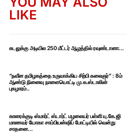
YOU MAY ALSO
LIKE
கடலுக்கு அடியில 250 மீட்டர் ஆழத்தில் ரவுண்டானா…
“நவீன தமிழகத்தை உருவாக்கிய சிற்பி கலைஞர்” : 8ம்
ஆண்டு நினைவு நாளையொட்டி மு.க.ஸ்டாலின்
புகழாரம்..
காரைக்குடி ஸ்மார்ட் ஸ்டார்ட் மழலையர் பள்ளி யு.கே.ஜி
மாணவர் யோகா சாம்பியன்ஷிப் போட்டியில் வென்று
சாதனை…