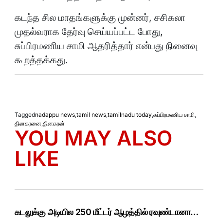
கடந்த சில மாதங்களுக்கு முன்னர், சசிகலா
முதல்வராக தேர்வு செய்யப்பட்ட போது,
சுப்பிரமணிய சாமி ஆதரித்தார் என்பது நினைவு
கூறத்தக்கது.
Tagged
nadappu news
,
tamil news
,
tamilnadu today
,
சுப்பிரமணிய சாமி
,
தினகரனை
,
தினகரன்
YOU MAY ALSO
LIKE
கடலுக்கு அடியில 250 மீட்டர் ஆழத்தில் ரவுண்டானா…