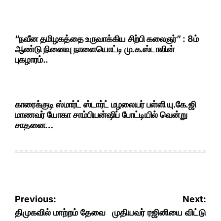
“நவீன தமிழகத்தை உருவாக்கிய சிற்பி கலைஞர்” : 8ம்
ஆண்டு நினைவு நாளையொட்டி மு.க.ஸ்டாலின்
புகழாரம்..
காரைக்குடி ஸ்மார்ட் ஸ்டார்ட் மழலையர் பள்ளி யு.கே.ஜி
மாணவர் யோகா சாம்பியன்ஷிப் போட்டியில் வென்று
சாதனை…
Post
Previous:
Next:
navigation
திமுகவில் மாற்றம் தேவை
முதியவர் ரஜினியை விட்டு