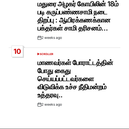
IN
மதுரை அழகர் கோயிலின் 18ம்
படி கருப்பண்ணசாமி நடை
திறப்பு : ஆயிரக்கணக்கான
பக்தர்கள் சாமி தரிசனம்…
2 weeks ago
Post
Date
10
SCROLLER
POSTED
IN
மாணவர்கள் போராட்டத்தின்
போது கைது
செய்யப்பட்டவர்களை
விடுவிக்க உச்ச நீதிமன்றம்
உத்தரவு..
2 weeks ago
Post
Date