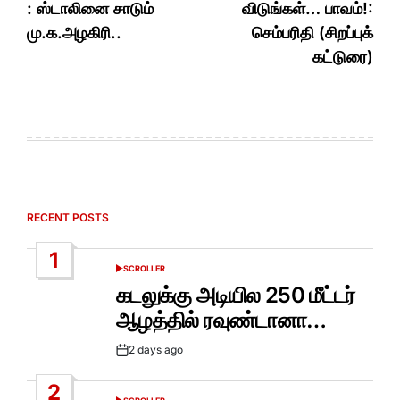
: ஸ்டாலினை சாடும்
விடுங்கள்… பாவம்!:
மு.க.அழகிரி..
செம்பரிதி (சிறப்புக்
கட்டுரை)
RECENT POSTS
1
SCROLLER
POSTED
IN
கடலுக்கு அடியில 250 மீட்டர்
ஆழத்தில் ரவுண்டானா…
2 days ago
Post
Date
2