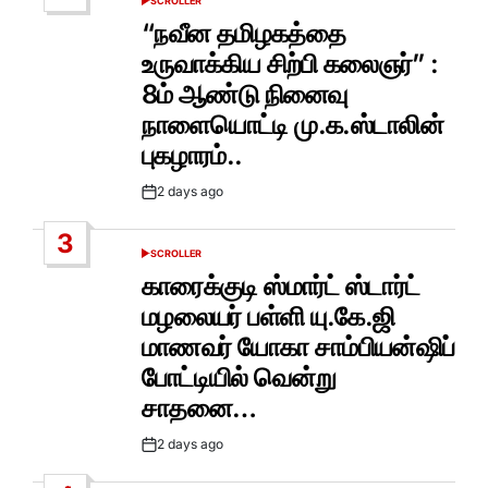
SCROLLER
POSTED
IN
“நவீன தமிழகத்தை
உருவாக்கிய சிற்பி கலைஞர்” :
8ம் ஆண்டு நினைவு
நாளையொட்டி மு.க.ஸ்டாலின்
புகழாரம்..
2 days ago
Post
Date
3
SCROLLER
POSTED
IN
காரைக்குடி ஸ்மார்ட் ஸ்டார்ட்
மழலையர் பள்ளி யு.கே.ஜி
மாணவர் யோகா சாம்பியன்ஷிப்
போட்டியில் வென்று
சாதனை…
2 days ago
Post
Date