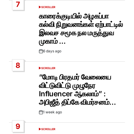
7
SCROLLER
POSTED
IN
காரைக்குடியில் அழகப்பா
கல்வி நிறுவனங்கள் ஏற்பாட்டில்
இலவச சமூக நல மருத்துவ
முகாம் …
6 days ago
Post
Date
8
SCROLLER
POSTED
IN
“மோடி பிரதமர் வேலையை
விட்டுவிட்டு முழுநேர
Influencer ஆகலாம்” :
அபிஜீத் திப்கே விமர்சனம்…
1 week ago
Post
Date
9
SCROLLER
POSTED