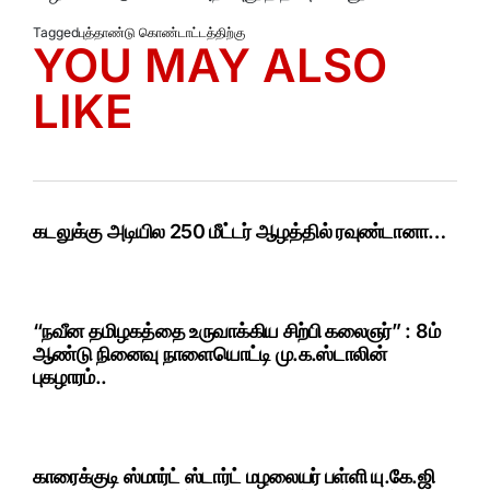
Tagged
புத்தாண்டு கொண்டாட்டத்திற்கு
YOU MAY ALSO
LIKE
கடலுக்கு அடியில 250 மீட்டர் ஆழத்தில் ரவுண்டானா…
“நவீன தமிழகத்தை உருவாக்கிய சிற்பி கலைஞர்” : 8ம்
ஆண்டு நினைவு நாளையொட்டி மு.க.ஸ்டாலின்
புகழாரம்..
காரைக்குடி ஸ்மார்ட் ஸ்டார்ட் மழலையர் பள்ளி யு.கே.ஜி