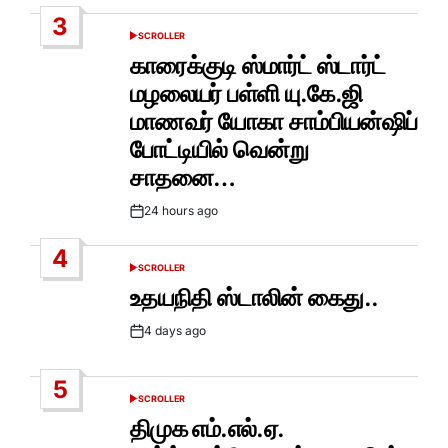
Date
3
SCROLLER
POSTED
IN
காரைக்குடி ஸ்மார்ட் ஸ்டார்ட்
மழலையர் பள்ளி யு.கே.ஜி
மாணவர் யோகா சாம்பியன்ஷிப்
போட்டியில் வென்று
சாதனை…
24 hours ago
Post
Date
4
SCROLLER
POSTED
IN
உதயநிதி ஸ்டாலின் கைது..
4 days ago
Post
Date
5
SCROLLER
POSTED
IN
திமுக எம்.எல்.ஏ.