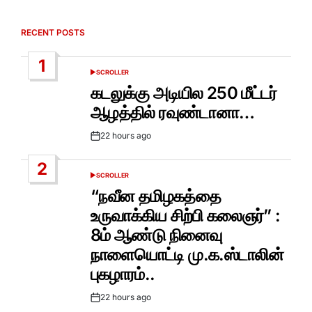
RECENT POSTS
1
SCROLLER
POSTED
IN
கடலுக்கு அடியில 250 மீட்டர்
ஆழத்தில் ரவுண்டானா…
22 hours ago
Post
Date
2
SCROLLER
POSTED
IN
“நவீன தமிழகத்தை
உருவாக்கிய சிற்பி கலைஞர்” :
8ம் ஆண்டு நினைவு
நாளையொட்டி மு.க.ஸ்டாலின்
புகழாரம்..
22 hours ago
Post