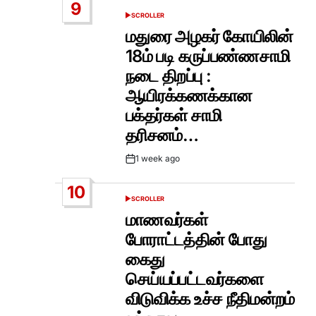
9
SCROLLER
POSTED
IN
மதுரை அழகர் கோயிலின்
18ம் படி கருப்பண்ணசாமி
நடை திறப்பு :
ஆயிரக்கணக்கான
பக்தர்கள் சாமி
தரிசனம்…
1 week ago
Post
Date
10
SCROLLER
POSTED
IN
மாணவர்கள்
போராட்டத்தின் போது
கைது
செய்யப்பட்டவர்களை
விடுவிக்க உச்ச நீதிமன்றம்