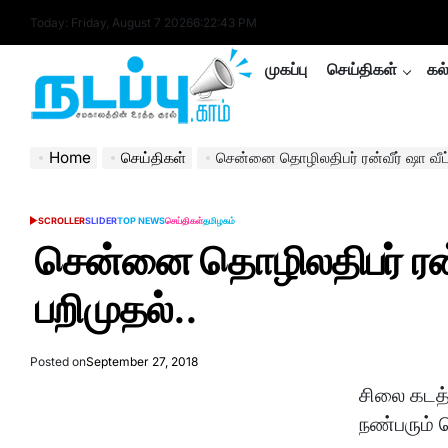
Skip
Today: Friday, August 7 2026
6
:
22
:
43
PM
to
content
முகப்பு
செய்திகள்
கல
nadappu.com
Home
செய்திகள்
சென்னை தொழிலதிபர் ரன்வீர் ஷா வீட்
SCROLLER
SLIDER
TOP NEWS
செய்திகள்
தமிழகம்
POSTED
IN
சென்னை தொழிலதிபர் ரன்வ
பறிமுதல்..
Posted on
September 27, 2018
சிலை கடத
நண்பரும் த