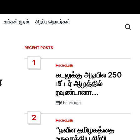
உங்கள் குரல்
சிறப்பு தொடர்கள்
RECENT POSTS
1
SCROLLER
POSTED
IN
கடலுக்கு அடியில 250
்
மீட்டர் ஆழத்தில்
ரவுண்டானா…
6 hours ago
Post
Date
2
SCROLLER
POSTED
IN
“நவீன தமிழகத்தை
உருவாக்கிய சிற்பி