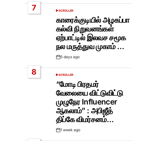
Date
7
SCROLLER
POSTED
IN
காரைக்குடியில் அழகப்பா
கல்வி நிறுவனங்கள்
ஏற்பாட்டில் இலவச சமூக
நல மருத்துவ முகாம் …
5 days ago
Post
Date
8
SCROLLER
POSTED
IN
“மோடி பிரதமர்
வேலையை விட்டுவிட்டு
முழுநேர Influencer
ஆகலாம்” : அபிஜீத்
திப்கே விமர்சனம்…
1 week ago
Post
Date