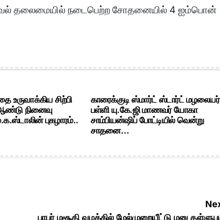
க்கவேல் தலைமையில் நடைபெற்ற சோதனையில் 4 ஐம்பொன்
ை உருவாக்கிய சிற்பி
காரைக்குடி ஸ்மார்ட் ஸ்டார்ட் மழலையர்
 ஆண்டு நினைவு
பள்ளி யு.கே.ஜி மாணவர் யோகா
க.ஸ்டாலின் புகழாரம்..
சாம்பியன்ஷிப் போட்டியில் வென்று
சாதனை…
Nex
பாபர் மசூதி வழக்கில் மேல்முறையீட்டு மனு தள்ளுபட