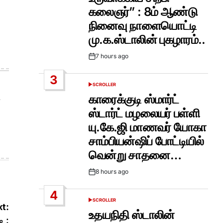
கலைஞர்” : 8ம் ஆண்டு
நினைவு நாளையொட்டி
மு.க.ஸ்டாலின் புகழாரம்..
7 hours ago
Post
Date
3
SCROLLER
POSTED
IN
காரைக்குடி ஸ்மார்ட்
ஸ்டார்ட் மழலையர் பள்ளி
யு.கே.ஜி மாணவர் யோகா
சாம்பியன்ஷிப் போட்டியில்
வென்று சாதனை…
8 hours ago
Post
Date
4
SCROLLER
POSTED
t:
IN
உதயநிதி ஸ்டாலின்
ி :