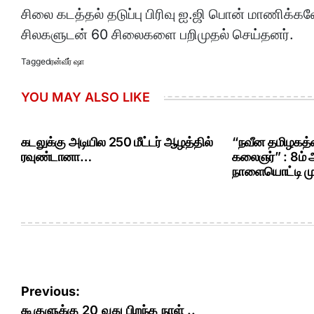
சிலை கடத்தல் தடுப்பு பிரிவு ஐ.ஜி பொன் மாணி
சிலகளுடன் 60 சிலைகளை பறிமுதல் செய்தனர்.
Tagged
ரன்வீர் ஷா
YOU MAY ALSO LIKE
கடலுக்கு அடியில 250 மீட்டர் ஆழத்தில்
“நவீன தமிழகத்த
ரவுண்டானா…
கலைஞர்” : 8ம்
நாளையொட்டி மு.
Post
Previous:
கூகுளுக்கு 20 வது பிறந்த நாள் ..