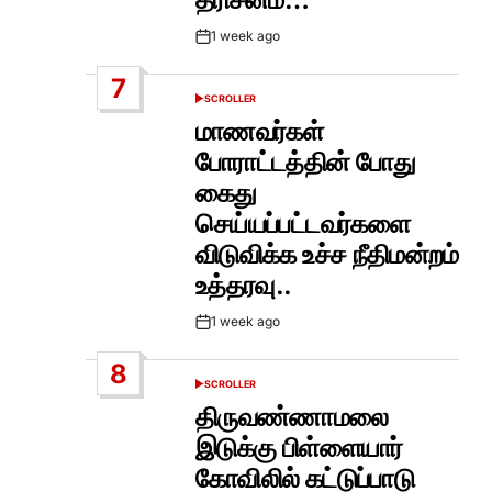
1 week ago
Post
Date
7
SCROLLER
POSTED
IN
மாணவர்கள்
போராட்டத்தின் போது
கைது
செய்யப்பட்டவர்களை
விடுவிக்க உச்ச நீதிமன்றம்
உத்தரவு..
1 week ago
Post
Date
8
SCROLLER
POSTED
IN
திருவண்ணாமலை
இடுக்கு பிள்ளையார்
கோவிலில் கட்டுப்பாடு