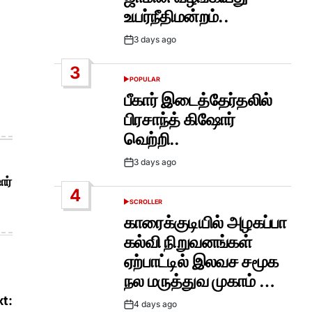
உயர்நீதிமன்றம்..
3 days ago
Post
Date
3
POPULAR
POSTED
IN
பீகார் இடைத்தேர்தலில்
பிரசாந்த் கிஷோர்
வெற்றி..
3 days ago
Post
ோர்
Date
4
SCROLLER
POSTED
IN
காரைக்குடியில் அழகப்பா
கல்வி நிறுவனங்கள்
ஏற்பாட்டில் இலவச சமூக
நல மருத்துவ முகாம் …
t:
4 days ago
Post