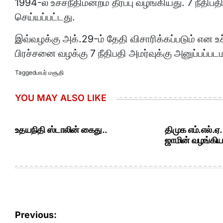
1994-ல் உச்சநீதிமன்றம் தீர்ப்பு வழங்கியது. 7 நீதி
செய்யப்பட்டது.
இவ்வழக்கு அக்.29-ம் தேதி விசாரிக்கப்படும் என உச
பிரச்சனை வழக்கு 7 நீதிபதி அமர்வுக்கு அனுப்பப்பட
Tagged
பாபர் மசூதி
YOU MAY ALSO LIKE
உதயநிதி ஸ்டாலின் கைது..
திமுக எம்.எல்.ஏ
ஜாமின் வழங்கியத
Post
Previous: