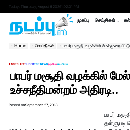
Skip
Today: Thursday, August 6 2026
1
:
02
:
02
PM
to
content
முகப்பு
செய்திகள்
கல
nadappu.com
Home
செய்திகள்
பாபர் மசூதி வழக்கில் மேல்முறையீட்டு ம
SCROLLER
SLIDER
TOP NEWS
இந்தியா
செய்திகள்
POSTED
IN
பாபர் மசூதி வழக்கில் மேல
உச்சநீதிமன்றம் அதிரடி..
Posted on
September 27, 2018
பாபர் மசூத
தள்ளுபடி 