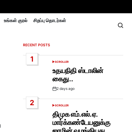
உங்கள் குரல்
சிறப்பு தொடர்கள்
RECENT POSTS
1
SCROLLER
POSTED
IN
உதயநிதி ஸ்டாலின்
கைது..
2 days ago
Post
Date
2
SCROLLER
POSTED
IN
திமுக எம்.எல்.ஏ.
மார்க்கண்டேயனுக்கு
ு
ஜாமின் வழங்கியது