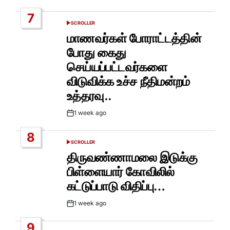
Date
7
SCROLLER
POSTED
IN
மாணவர்கள் போராட்டத்தின்
போது கைது
செய்யப்பட்டவர்களை
விடுவிக்க உச்ச நீதிமன்றம்
உத்தரவு..
1 week ago
Post
Date
8
SCROLLER
POSTED
IN
திருவண்ணாமலை இடுக்கு
பிள்ளையார் கோவிலில்
கட்டுப்பாடு விதிப்பு…
1 week ago
Post
Date
9