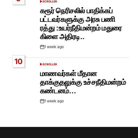
SCROLLER
POSTED
IN
கரூர் நெரிசலில் பாதிக்கப்
பட்டவர்களுக்கு அரசு பணி
ரத்து :உயர்நீதிமன்றம் மதுரை
கிளை அதிரடி..
1 week ago
Post
Date
10
SCROLLER
POSTED
IN
மாணவர்கள் மீதான
தாக்குதலுக்கு உச்சநீதிமன்றம்
கண்டனம்…
1 week ago
Post
Date