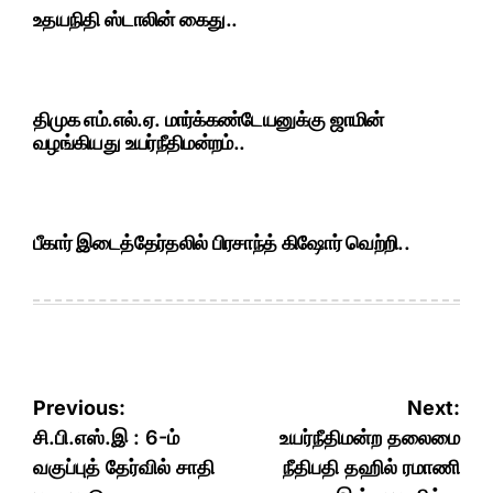
உதயநிதி ஸ்டாலின் கைது..
திமுக எம்.எல்.ஏ. மார்க்கண்டேயனுக்கு ஜாமின்
வழங்கியது உயர்நீதிமன்றம்..
பீகார் இடைத்தேர்தலில் பிரசாந்த் கிஷோர் வெற்றி..
Post
Previous:
Next:
navigation
சி.பி.எஸ்.இ : 6-ம்
உயர்நீதிமன்ற தலைமை
வகுப்புத் தேர்வில் சாதி
நீதிபதி தஹில் ரமாணி