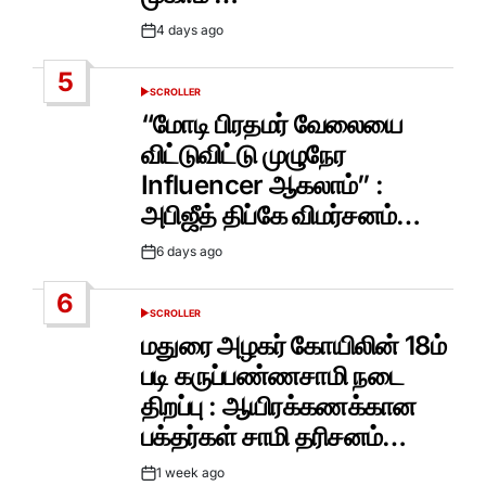
4 days ago
Post
Date
5
SCROLLER
POSTED
IN
“மோடி பிரதமர் வேலையை
விட்டுவிட்டு முழுநேர
Influencer ஆகலாம்” :
அபிஜீத் திப்கே விமர்சனம்…
6 days ago
Post
Date
6
SCROLLER
POSTED
IN
மதுரை அழகர் கோயிலின் 18ம்
படி கருப்பண்ணசாமி நடை
திறப்பு : ஆயிரக்கணக்கான
பக்தர்கள் சாமி தரிசனம்…
1 week ago
Post