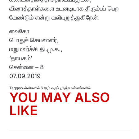
வினாத்தாள்களை உடனடியாக திரும்பப் பெற
வேண்டும் என்று வலியுறுத்துகிறேன்.
வைகோ
பொதுச் செயலாளர்,
மறுமலர்ச்சி தி.மு.க.,
‘தாயகம்’
சென்னை – 8
07.09.2019
Tagged
பள்ளிகளில் 6 ஆம் வகுப்பு
,
பிஞ்சு உள்ளங்களில்
YOU MAY ALSO
LIKE