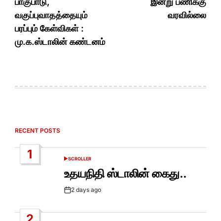
பாகுபாடு,
இன்று பணிக்கு
வகுப்புவாதத்தையும்
வரவில்லை
பரப்பும் கேள்விகள் :
மு.க.ஸ்டாலின் கண்டனம்
RECENT POSTS
1
SCROLLER
POSTED
IN
உதயநிதி ஸ்டாலின் கைது..
2 days ago
Post
Date
2