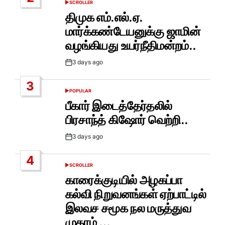
SCROLLER
POSTED
IN
திமுக எம்.எல்.ஏ.
மார்க்கண்டேயனுக்கு ஜாமின்
வழங்கியது உயர்நீதிமன்றம்..
3 days ago
Post
Date
3
POPULAR
POSTED
IN
பீகார் இடைத்தேர்தலில்
பிரசாந்த் கிஷோர் வெற்றி..
3 days ago
Post
Date
4
SCROLLER
POSTED
IN
காரைக்குடியில் அழகப்பா
கல்வி நிறுவனங்கள் ஏற்பாட்டில்
இலவச சமூக நல மருத்துவ
முகாம் …