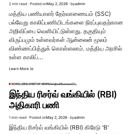
2 min read
Posted on
May 2, 2026
by
admin
Estimated
read
மத்திய பணியாளர் தேர்வாணையம் (SSC)
time
பல்வேறு காலிப்பணியிடங்களை நிரப்புவதற்கான
அறிவிப்பை வெளியிட்டுள்ளது. தகுதியும்
விருப்பமும் உள்ளவர்கள் ஆன்லைன் மூலம்
விண்ணப்பித்துக் கொள்ளலாம். மத்திய அரசில்
உள்ள காலிப்…
Learn More
SCROLLER
SLIDER
TOP NEWS
செய்திகள்
வேலைவாய்ப்பு
POSTED
IN
இந்திய ரிசர்வ் வங்கியில் (RBI)
அதிகாரி பணி
1 min read
Posted on
May 2, 2026
by
admin
Estimated
read
இந்திய ரிசர்வ் வங்கியில் (RBI) கிரேடு ‘B’
time