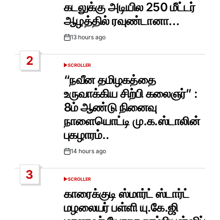
IN
கடலுக்கு அடியில 250 மீட்டர்
ஆழத்தில் ரவுண்டானா…
13 hours ago
Post
Date
2
SCROLLER
POSTED
IN
“நவீன தமிழகத்தை
உருவாக்கிய சிற்பி கலைஞர்” :
8ம் ஆண்டு நினைவு
நாளையொட்டி மு.க.ஸ்டாலின்
புகழாரம்..
14 hours ago
Post
Date
3
SCROLLER
POSTED
IN
காரைக்குடி ஸ்மார்ட் ஸ்டார்ட்
மழலையர் பள்ளி யு.கே.ஜி