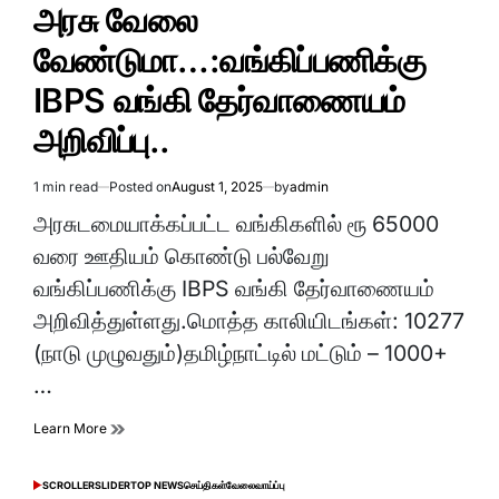
IN
அரசு வேலை
வேண்டுமா…:வங்கிப்பணிக்கு
IBPS வங்கி தேர்வாணையம்
அறிவிப்பு..
1 min read
Posted on
August 1, 2025
by
admin
Estimated
read
அரசுடமையாக்கப்பட்ட வங்கிகளில் ரூ 65000
time
வரை ஊதியம் கொண்டு பல்வேறு
வங்கிப்பணிக்கு IBPS வங்கி தேர்வாணையம்
அறிவித்துள்ளது.மொத்த காலியிடங்கள்: 10277
(நாடு முழுவதும்)தமிழ்நாட்டில் மட்டும் – 1000+
…
Learn More
SCROLLER
SLIDER
TOP NEWS
செய்திகள்
வேலைவாய்ப்பு
POSTED