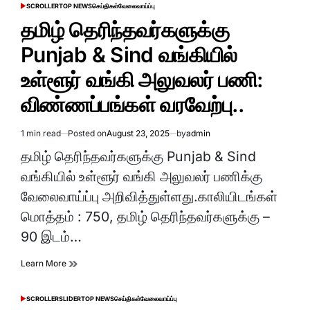
SCROLLER
TOP NEWS
செய்திகள்
வேலைவாய்ப்பு
POSTED
IN
தமிழ் தெரிந்தவர்களுக்கு
Punjab & Sind வங்கியில்
உள்ளூர் வங்கி அலுவலர் பணி:
விண்ணப்பங்கள் வரவேற்பு..
1 min read
Posted on
August 23, 2025
by
admin
Estimated
read
தமிழ் தெரிந்தவர்களுக்கு Punjab & Sind
time
வங்கியில் உள்ளூர் வங்கி அலுவலர் பணிக்கு
வேலைவாய்ப்பு அறிவித்துள்ளது.காலியிடங்கள்
மொத்தம் : 750, தமிழ் தெரிந்தவர்களுக்கு –
90 இடம்…
Learn More
SCROLLER
SLIDER
TOP NEWS
செய்திகள்
வேலைவாய்ப்பு
POSTED