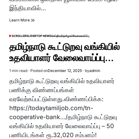
இந்தியாவில்…
Learn More
SCROLLER
SLIDER
TOP NEWS
செய்திகள்
தமிழகம்
வேலைவாய்ப்பு
POSTED
IN
தமிழ்நாடு கூட்டுறவு வங்கியில்
உதவியாளர் வேலைவாய்ப்பு…
1 min read
Posted on
December 12, 2025
by
admin
Estimated
read
தமிழ்நாடு கூட்டுறவு வங்கியில் உதவியாளர்
time
பணிக்கு விண்ணப்பங்கள்
வரவேற்கப்பட்டுள்ளது.விண்ணப்பிக்க:
https://todaytamiljob.com/tn-
cooperative-bank…/தமிழ்நாடு கூட்டுறவு
வங்கியில் உதவியாளர் வேலைவாய்ப்பு – 50
பணியிடங்கள் ரூ.32,020 சம்பளம்!