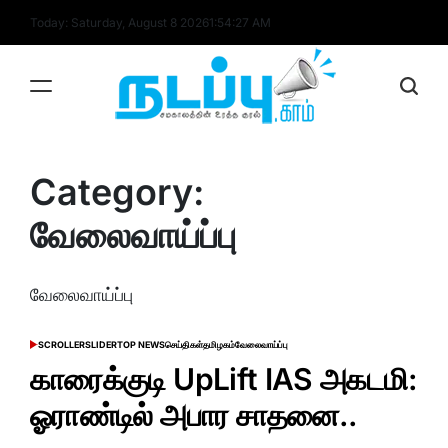
Skip
Today: Saturday, August 8 2026
1
:
54
:
27
AM
to
content
nadappu.com
Category:
வேலைவாய்ப்பு
வேலைவாய்ப்பு
SCROLLER
SLIDER
TOP NEWS
செய்திகள்
தமிழகம்
வேலைவாய்ப்பு
POSTED
IN
காரைக்குடி UpLift IAS அகடமி:
ஓராண்டில் அபார சாதனை..