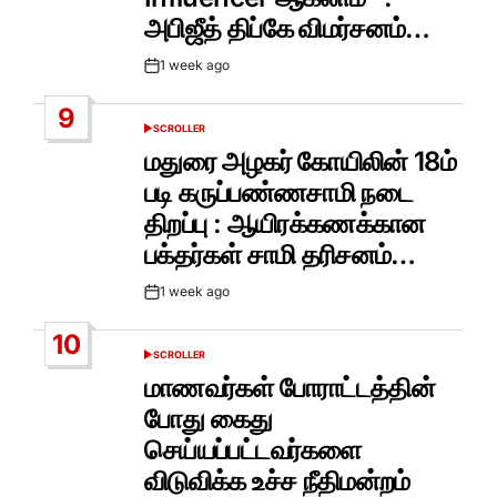
அபிஜீத் திப்கே விமர்சனம்…
1 week ago
Post
Date
9
SCROLLER
POSTED
IN
மதுரை அழகர் கோயிலின் 18ம்
படி கருப்பண்ணசாமி நடை
திறப்பு : ஆயிரக்கணக்கான
பக்தர்கள் சாமி தரிசனம்…
1 week ago
Post
Date
10
SCROLLER
POSTED
IN
மாணவர்கள் போராட்டத்தின்
போது கைது
செய்யப்பட்டவர்களை
விடுவிக்க உச்ச நீதிமன்றம்