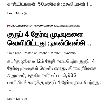
காலியிடங்கள்: 50பணிகள்: உதவியாளர் (…
Learn More
SCROLLER
SLIDER
TOP NEWS
UNCATEGORIZED
தமிழகம்
வேலைவாய்ப்பு
POSTED
IN
குருப் 4 தேர்வு முடிவுகளை
வெளியிட்டது :டிஎன்பிஎஸ்சி ..
1 min read
Posted on
October 22, 2025
by
admin
Estimated
read
கடந்த ஜூலை 12ம் தேதி நடைபெற்ற குரூப்-4
time
தேர்வு முடிவுகள் வெளியானது. கிராம நிர்வாக
அலுவலர், உதவியாளர் உட்பட 3,935
பணியிடங்களுக்கு குரூப் 4 தேர்வு நடைபெற்றது.
…
Learn More