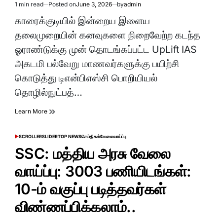
1 min read
Posted on
June 3, 2026
by
admin
Estimated
read
காரைக்குடியில் இன்றைய இளைய
time
தலைமுறையின் கனவுகளை நிறைவேற்ற கடந்த
ஓராண்டுக்கு முன் தொடங்கப்பட்ட UpLift IAS
அகடமி பல்வேறு மாணவர்களுக்கு பயிற்சி
கொடுத்து டிஎன்பிஎஸ்சி பொறியியல்
தொழில்நுட்பத்…
Learn More
SCROLLER
SLIDER
TOP NEWS
செய்திகள்
வேலைவாய்ப்பு
POSTED
IN
SSC: மத்திய அரசு வேலை
வாய்ப்பு: 3003 பணியிடங்கள்:
10-ம் வகுப்பு படித்தவர்கள்
விண்ணப்பிக்கலாம்..