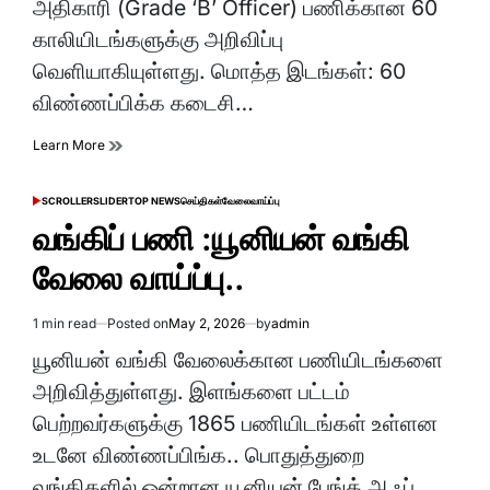
அதிகாரி (Grade ‘B’ Officer) பணிக்கான 60
காலியிடங்களுக்கு அறிவிப்பு
வெளியாகியுள்ளது. மொத்த இடங்கள்: 60
விண்ணப்பிக்க கடைசி…
Learn More
SCROLLER
SLIDER
TOP NEWS
செய்திகள்
வேலைவாய்ப்பு
POSTED
IN
வங்கிப் பணி :யூனியன் வங்கி
வேலை வாய்ப்பு..
1 min read
Posted on
May 2, 2026
by
admin
Estimated
read
யூனியன் வங்கி வேலைக்கான பணியிடங்களை
time
அறிவித்துள்ளது. இளங்களை பட்டம்
பெற்றவர்களுக்கு 1865 பணியிடங்கள் உள்ளன
உடனே விண்ணப்பிங்க.. பொதுத்துறை
வங்கிகளில் ஒன்றான யூனியன் பேங்க் ஆஃப்