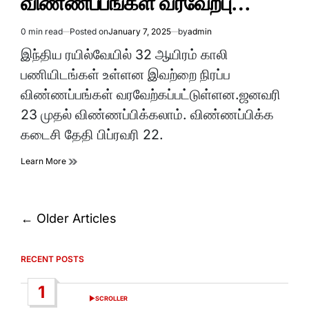
விண்ணப்பங்கள் வரவேற்பு…
0 min read
Posted on
January 7, 2025
by
admin
Estimated
read
இந்திய ரயில்வேயில் 32 ஆயிரம் காலி
time
பணியிடங்கள் உள்ளன இவற்றை நிரப்ப
விண்ணப்பங்கள் வரவேற்கப்பட்டுள்ளன.ஜனவரி
23 முதல் விண்ணப்பிக்கலாம். விண்ணப்பிக்க
கடைசி தேதி பிப்ரவரி 22.
Learn More
Posts
←
Older Articles
navigation
RECENT POSTS
1
SCROLLER
POSTED