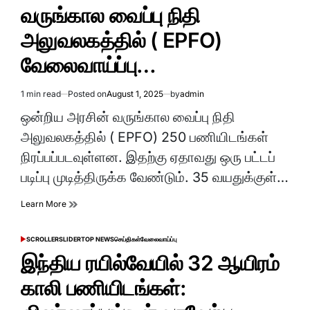
IN
வருங்கால வைப்பு நிதி
அலுவலகத்தில் ( EPFO)
வேலைவாய்ப்பு…
1 min read
Posted on
August 1, 2025
by
admin
Estimated
read
ஒன்றிய அரசின் வருங்கால வைப்பு நிதி
time
அலுவலகத்தில் ( EPFO) 250 பணியிடங்கள்
நிரப்பப்படவுள்ளன. இதற்கு ஏதாவது ஒரு பட்டப்
படிப்பு முடித்திருக்க வேண்டும். 35 வயதுக்குள்…
Learn More
SCROLLER
SLIDER
TOP NEWS
செய்திகள்
வேலைவாய்ப்பு
POSTED
IN
இந்திய ரயில்வேயில் 32 ஆயிரம்
காலி பணியிடங்கள்: