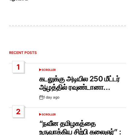
RECENT POSTS
1
SCROLLER
POSTED
IN
கடலுக்கு அடியில 250 மீட்டர்
ஆழத்தில் ரவுண்டானா…
1 day ago
Post
Date
2
SCROLLER
POSTED
IN
“நவீன தமிழகத்தை
உருவாக்கிய சிற்பி கலைஞர்” :