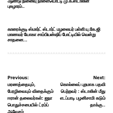
ஆண்டு நினைவு நாளையொட்டி மு.க.ஸ்டாலின்
புகழாரம்..
காரைக்குடி ஸ்மார்ட் ஸ்டார்ட் மழலையர் பள்ளி யு.கே.ஜி
மாணவர் யோகா சாம்பியன்ஷிப் போட்டியில் வென்று
சாதனை…
Post
Previous:
Next:
navigation
மரணத்தையும்,
கொல்லைப் புறமாக பதவி
பேரழிவையும் விதைக்கும்
பெற்றவர் : ஸ்டாலின் மீது
ஈரான் தலைவர்கள்: ஐநா
எடப்பாடி பழனிசாமி கடும்
பொதுச்சபையில் ட்ரம்ப்
தாக்கு..
ஆவேசம்