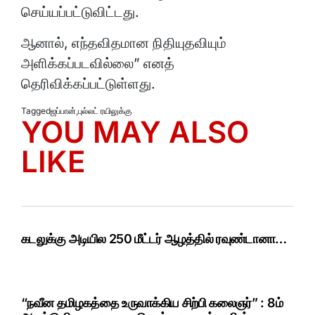
செய்யப்பட்டுவிட்டது.
ஆனால், எந்தவிதமான நிதியுதவியும்
அளிக்கப்படவில்லை” எனத்
தெரிவிக்கப்பட்டுள்ளது.
Tagged
ஜப்பான்
,
புல்லட் ரயிலுக்கு
YOU MAY ALSO
LIKE
கடலுக்கு அடியில 250 மீட்டர் ஆழத்தில் ரவுண்டானா…
“நவீன தமிழகத்தை உருவாக்கிய சிற்பி கலைஞர்” : 8ம்