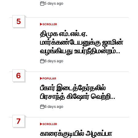
5 days ago
Post
Date
5
SCROLLER
POSTED
IN
திமுக எம்.எல்.ஏ.
மார்க்கண்டேயனுக்கு ஜாமின்
வழங்கியது உயர்நீதிமன்றம்..
6 days ago
Post
Date
6
POPULAR
POSTED
IN
பீகார் இடைத்தேர்தலில்
பிரசாந்த் கிஷோர் வெற்றி..
6 days ago
Post
Date
7
SCROLLER
POSTED
IN
காரைக்குடியில் அழகப்பா