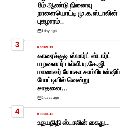
8ம் ஆண்டு நினைவு
நாளையொட்டி மு.க.ஸ்டாலின்
புகழாரம்..
1 day ago
Post
Date
3
SCROLLER
POSTED
IN
காரைக்குடி ஸ்மார்ட் ஸ்டார்ட்
மழலையர் பள்ளி யு.கே.ஜி
மாணவர் யோகா சாம்பியன்ஷிப்
போட்டியில் வென்று
சாதனை…
2 days ago
Post
Date
4
SCROLLER
POSTED
IN
உதயநிதி ஸ்டாலின் கைது..