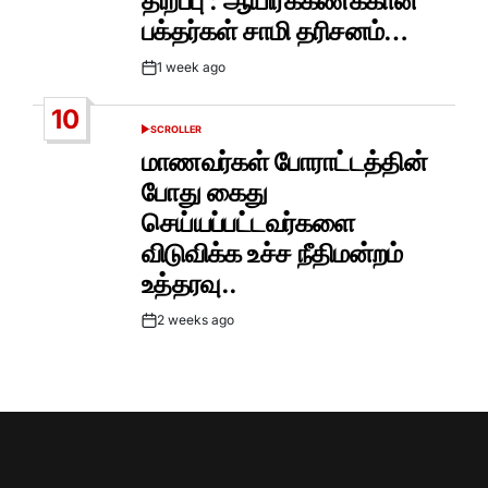
திறப்பு : ஆயிரக்கணக்கான
பக்தர்கள் சாமி தரிசனம்…
1 week ago
Post
Date
10
SCROLLER
POSTED
IN
மாணவர்கள் போராட்டத்தின்
போது கைது
செய்யப்பட்டவர்களை
விடுவிக்க உச்ச நீதிமன்றம்
உத்தரவு..
2 weeks ago
Post
Date