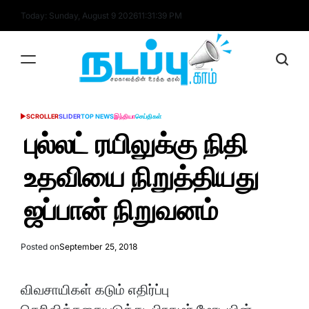
Skip
Today: Sunday, August 9 2026
11
:
31
:
39
PM
to
content
nadappu.com
SCROLLER
SLIDER
TOP NEWS
இந்தியா
செய்திகள்
POSTED
IN
புல்லட் ரயிலுக்கு நிதி
உதவியை நிறுத்தியது
ஜப்பான் நிறுவனம்
Posted on
September 25, 2018
விவசாயிகள் கடும் எதிர்ப்பு