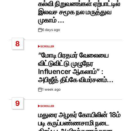
கல்வி நிறுவனங்கள் ஏற்பாட்டில்
இலவச சமூக நல மருத்துவ
முகாம் …
6 days ago
Post
Date
8
SCROLLER
POSTED
IN
“மோடி பிரதமர் வேலையை
விட்டுவிட்டு முழுநேர
Influencer ஆகலாம்” :
அபிஜீத் திப்கே விமர்சனம்…
1 week ago
Post
Date
9
SCROLLER
POSTED
IN
மதுரை அழகர் கோயிலின் 18ம்
படி கருப்பண்ணசாமி நடை