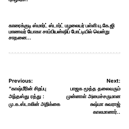
காரைக்குடி ஸ்மார்ட் ஸ்டார்ட் மழலையர் பள்ளி யு.கே.ஜி
மாணவர் யோகா சாம்பியன்ஷிப் போட்டியில் வென்று
சாதனை…
Post
Previous:
Next:
navigation
“காஷ்மீரின் சிறப்பு
பாஜக மூத்த தலைவரும்
அந்தஸ்து ரத்து :
முன்னாள் அமைச்சருமான
மு.க.ஸ்டாலின் அறிக்கை
சுஷ்மா சுவராஜ்
காலமானார்..