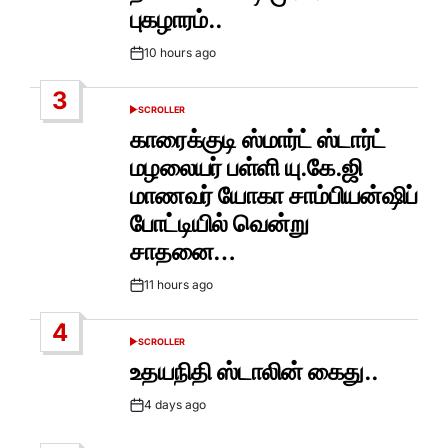
புகழாரம்..
10 hours ago
Post
Date
3
SCROLLER
POSTED
IN
காரைக்குடி ஸ்மார்ட் ஸ்டார்ட்
மழலையர் பள்ளி யு.கே.ஜி
மாணவர் யோகா சாம்பியன்ஷிப்
போட்டியில் வென்று
சாதனை…
11 hours ago
Post
Date
4
SCROLLER
POSTED
IN
உதயநிதி ஸ்டாலின் கைது..
4 days ago
Post
Date