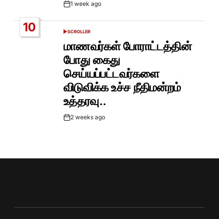
1 week ago
Post
Date
10
SCROLLER
POSTED
IN
மாணவர்கள் போராட்டத்தின்
போது கைது
செய்யப்பட்டவர்களை
விடுவிக்க உச்ச நீதிமன்றம்
உத்தரவு..
2 weeks ago
Post
Date