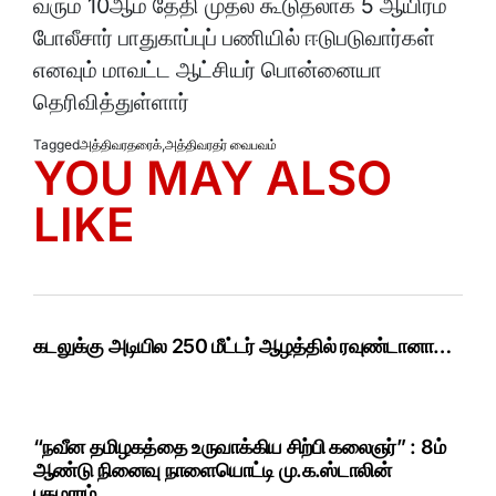
வரும் 10ஆம் தேதி முதல் கூடுதலாக 5 ஆயிரம்
போலீசார் பாதுகாப்புப் பணியில் ஈடுபடுவார்கள்
எனவும் மாவட்ட ஆட்சியர் பொன்னையா
தெரிவித்துள்ளார்
Tagged
அத்திவரதரைக்
,
அத்திவரதர் வைபவம்
YOU MAY ALSO
LIKE
கடலுக்கு அடியில 250 மீட்டர் ஆழத்தில் ரவுண்டானா…
“நவீன தமிழகத்தை உருவாக்கிய சிற்பி கலைஞர்” : 8ம்
ஆண்டு நினைவு நாளையொட்டி மு.க.ஸ்டாலின்
புகழாரம்..