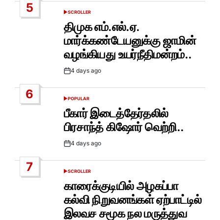
5
SCROLLER
POSTED
IN
திமுக எம்.எல்.ஏ.
மார்க்கண்டேயனுக்கு ஜாமின்
வழங்கியது உயர்நீதிமன்றம்..
4 days ago
Post
Date
6
POPULAR
POSTED
IN
பீகார் இடைத்தேர்தலில்
பிரசாந்த் கிஷோர் வெற்றி..
4 days ago
Post
Date
7
SCROLLER
POSTED
IN
காரைக்குடியில் அழகப்பா
கல்வி நிறுவனங்கள் ஏற்பாட்டில்
இலவச சமூக நல மருத்துவ