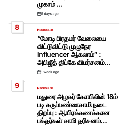
முகாம் …
5 days ago
Post
Date
8
SCROLLER
POSTED
IN
“மோடி பிரதமர் வேலையை
விட்டுவிட்டு முழுநேர
Influencer ஆகலாம்” :
அபிஜீத் திப்கே விமர்சனம்…
1 week ago
Post
Date
9
SCROLLER
POSTED
IN
மதுரை அழகர் கோயிலின் 18ம்
படி கருப்பண்ணசாமி நடை
திறப்பு : ஆயிரக்கணக்கான
பக்தர்கள் சாமி தரிசனம்…