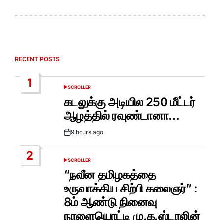
RECENT POSTS
1
SCROLLER
POSTED
IN
கடலுக்கு அடியில 250 மீட்டர்
ஆழத்தில் ரவுண்டானா…
9 hours ago
Post
Date
2
SCROLLER
POSTED
IN
“நவீன தமிழகத்தை
உருவாக்கிய சிற்பி கலைஞர்” :
8ம் ஆண்டு நினைவு
நாளையொட்டி மு.க.ஸ்டாலின்