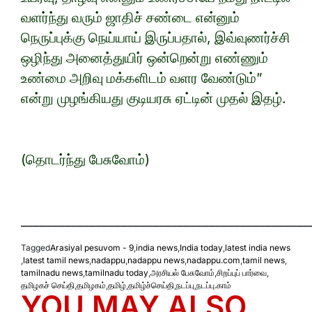
வளர்ந்து வரும் ஜாதிச் சண்டை என்னும்
நெருப்புக்கு நெய்யாய் இருப்பதால், இவ்வுணர்ச்சி
ஒழிந்து அனைத்துயிர் ஒன்றென்று எண்ணும்
உண்மை அறிவு மக்களிடம் வளர வேண்டும்”
என்று முழங்கியது குடியரசு ஏட்டின் முதல் இதழ்.
(தொடர்ந்து பேசுவோம்)
______________________________________________
Tagged
Arasiyal pesuvom - 9
,
india news
,
India today
,
latest india news
,
latest tamil news
,
nadappu
,
nadappu news
,
nadappu.com
,
tamil news
,
tamilnadu news
,
tamilnadu today
,
அரசியல் பேசுவோம்
,
சிறப்புப் பார்வை
,
தமிழகச் செய்தி
,
தமிழகம்
,
தமிழ்
,
தமிழ்ச்செய்தி
,
நடப்பு
,
நடப்பு.காம்
YOU MAY ALSO