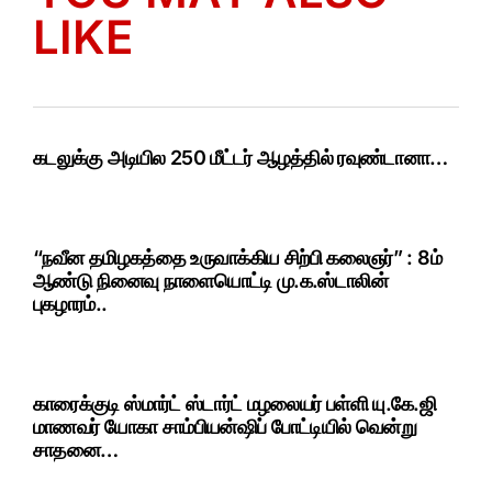
LIKE
கடலுக்கு அடியில 250 மீட்டர் ஆழத்தில் ரவுண்டானா…
“நவீன தமிழகத்தை உருவாக்கிய சிற்பி கலைஞர்” : 8ம்
ஆண்டு நினைவு நாளையொட்டி மு.க.ஸ்டாலின்
புகழாரம்..
காரைக்குடி ஸ்மார்ட் ஸ்டார்ட் மழலையர் பள்ளி யு.கே.ஜி
மாணவர் யோகா சாம்பியன்ஷிப் போட்டியில் வென்று
சாதனை…