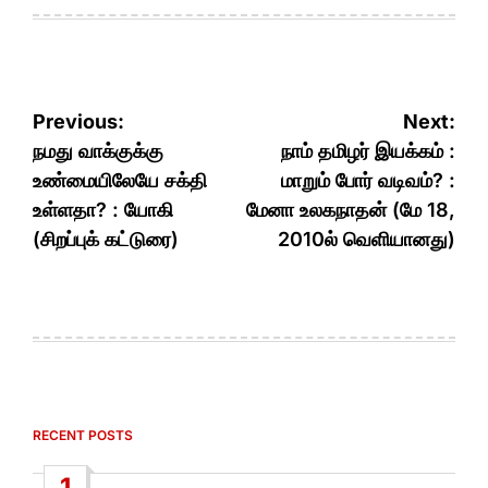
Post
Previous:
Next:
navigation
நமது வாக்குக்கு
நாம் தமிழர் இயக்கம் :
உண்மையிலேயே சக்தி
மாறும் போர் வடிவம்? :
உள்ளதா? : யோகி
மேனா உலகநாதன் (மே 18,
(சிறப்புக் கட்டுரை)
2010ல் வெளியானது)
RECENT POSTS
1