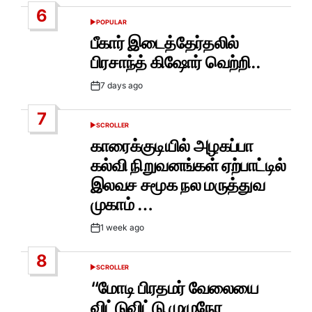
Date
6
POPULAR
POSTED
IN
பீகார் இடைத்தேர்தலில்
பிரசாந்த் கிஷோர் வெற்றி..
7 days ago
Post
Date
7
SCROLLER
POSTED
IN
காரைக்குடியில் அழகப்பா
கல்வி நிறுவனங்கள் ஏற்பாட்டில்
இலவச சமூக நல மருத்துவ
முகாம் …
1 week ago
Post
Date
8
SCROLLER
POSTED
IN
“மோடி பிரதமர் வேலையை
விட்டுவிட்டு முழுநேர