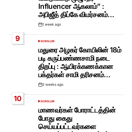
Influencer ஆகலாம்” :
அபிஜீத் திப்கே விமர்சனம்…
1 week ago
Post
Date
9
SCROLLER
POSTED
IN
மதுரை அழகர் கோயிலின் 18ம்
படி கருப்பண்ணசாமி நடை
திறப்பு : ஆயிரக்கணக்கான
பக்தர்கள் சாமி தரிசனம்…
2 weeks ago
Post
Date
10
SCROLLER
POSTED
IN
மாணவர்கள் போராட்டத்தின்
போது கைது
செய்யப்பட்டவர்களை