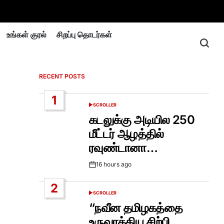
உங்கள் குரல்
சிறப்பு தொடர்கள்
RECENT POSTS
1
SCROLLER
POSTED
IN
கடலுக்கு அடியில 250
மீட்டர் ஆழத்தில்
ரவுண்டானா…
16 hours ago
Post
Date
2
SCROLLER
POSTED
IN
“நவீன தமிழகத்தை
.
உருவாக்கிய சிற்பி