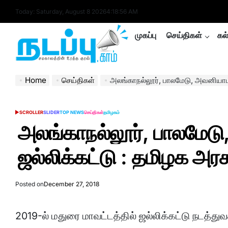
Skip
Today: Saturday, August 8 2026
4
:
18
:
56
AM
to
content
முகப்பு
செய்திகள்
கல
nadappu.com
Home
செய்திகள்
அலங்காநல்லூர், பாலமேடு, அவனியாபுரத்தில் ஜ
SCROLLER
SLIDER
TOP NEWS
செய்திகள்
தமிழகம்
POSTED
IN
அலங்காநல்லூர், பாலமேடு
ஜல்லிக்கட்டு : தமிழக அ
Posted on
December 27, 2018
2019-ல் மதுரை மாவட்டத்தில் ஜல்லிக்கட்டு நடத