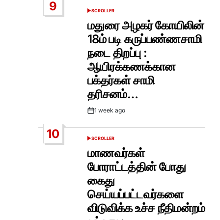
9
SCROLLER
POSTED
IN
மதுரை அழகர் கோயிலின்
18ம் படி கருப்பண்ணசாமி
நடை திறப்பு :
ஆயிரக்கணக்கான
பக்தர்கள் சாமி
தரிசனம்…
1 week ago
Post
Date
10
SCROLLER
POSTED
IN
மாணவர்கள்
போராட்டத்தின் போது
கைது
செய்யப்பட்டவர்களை
விடுவிக்க உச்ச நீதிமன்றம்