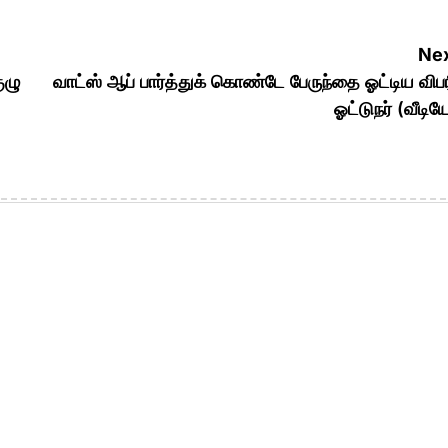
Nex
ுழு
வாட்ஸ் ஆப் பார்த்துக் கொண்டே பேருந்தை ஓட்டிய விப
ஓட்டுநர் (வீடி