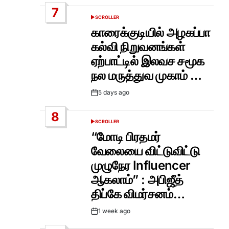
Date
7
SCROLLER
POSTED
IN
காரைக்குடியில் அழகப்பா
கல்வி நிறுவனங்கள்
ஏற்பாட்டில் இலவச சமூக
நல மருத்துவ முகாம் …
5 days ago
Post
Date
8
SCROLLER
POSTED
IN
“மோடி பிரதமர்
வேலையை விட்டுவிட்டு
முழுநேர Influencer
ஆகலாம்” : அபிஜீத்
திப்கே விமர்சனம்…
1 week ago
Post
Date