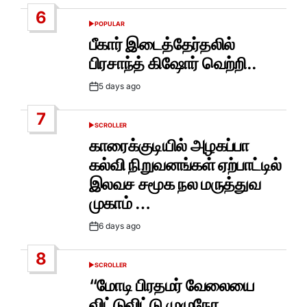
Date
6
POPULAR
POSTED
IN
பீகார் இடைத்தேர்தலில்
பிரசாந்த் கிஷோர் வெற்றி..
5 days ago
Post
Date
7
SCROLLER
POSTED
IN
காரைக்குடியில் அழகப்பா
கல்வி நிறுவனங்கள் ஏற்பாட்டில்
இலவச சமூக நல மருத்துவ
முகாம் …
6 days ago
Post
Date
8
SCROLLER
POSTED
IN
“மோடி பிரதமர் வேலையை
விட்டுவிட்டு முழுநேர