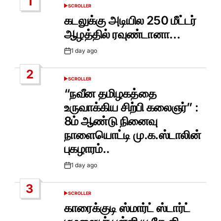
1
SCROLLER
POSTED
IN
கடலுக்கு அடியில 250 மீட்டர்
ஆழத்தில் ரவுண்டானா…
1 day ago
Post
Date
2
SCROLLER
POSTED
IN
“நவீன தமிழகத்தை
உருவாக்கிய சிற்பி கலைஞர்” :
8ம் ஆண்டு நினைவு
நாளையொட்டி மு.க.ஸ்டாலின்
புகழாரம்..
1 day ago
Post
Date
3
SCROLLER
POSTED
IN
காரைக்குடி ஸ்மார்ட் ஸ்டார்ட்