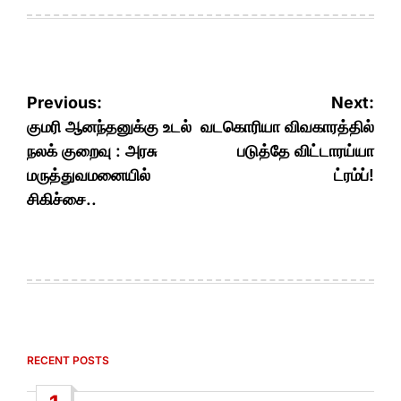
Post
Previous:
Next:
navigation
குமரி ஆனந்தனுக்கு உடல்
வடகொரியா விவகாரத்தில்
நலக் குறைவு : அரசு
படுத்தே விட்டாரய்யா
மருத்துவமனையில்
ட்ரம்ப்!
சிகிச்சை..
RECENT POSTS