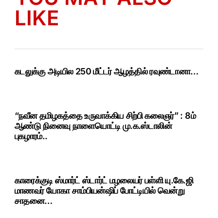
LIKE
கடலுக்கு அடியில 250 மீட்டர் ஆழத்தில் ரவுண்டானா…
“நவீன தமிழகத்தை உருவாக்கிய சிற்பி கலைஞர்” : 8ம்
ஆண்டு நினைவு நாளையொட்டி மு.க.ஸ்டாலின்
புகழாரம்..
காரைக்குடி ஸ்மார்ட் ஸ்டார்ட் மழலையர் பள்ளி யு.கே.ஜி
மாணவர் யோகா சாம்பியன்ஷிப் போட்டியில் வென்று
சாதனை…