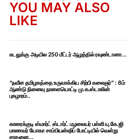
YOU MAY ALSO
LIKE
கடலுக்கு அடியில 250 மீட்டர் ஆழத்தில் ரவுண்டானா…
“நவீன தமிழகத்தை உருவாக்கிய சிற்பி கலைஞர்” : 8ம்
ஆண்டு நினைவு நாளையொட்டி மு.க.ஸ்டாலின்
புகழாரம்..
காரைக்குடி ஸ்மார்ட் ஸ்டார்ட் மழலையர் பள்ளி யு.கே.ஜி
மாணவர் யோகா சாம்பியன்ஷிப் போட்டியில் வென்று
சாதனை…