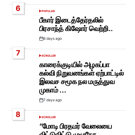
Date
6
POPULAR
POSTED
IN
பீகார் இடைத்தேர்தலில்
பிரசாந்த் கிஷோர் வெற்றி..
6 days ago
Post
Date
7
SCROLLER
POSTED
IN
காரைக்குடியில் அழகப்பா
கல்வி நிறுவனங்கள் ஏற்பாட்டில்
இலவச சமூக நல மருத்துவ
முகாம் …
7 days ago
Post
Date
8
SCROLLER
POSTED
IN
“மோடி பிரதமர் வேலையை
விட்டுவிட்டு முழுநேர