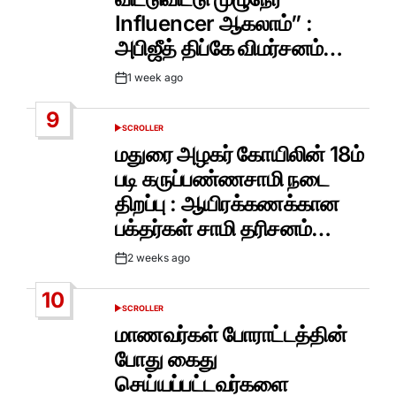
Influencer ஆகலாம்” :
அபிஜீத் திப்கே விமர்சனம்…
1 week ago
Post
Date
9
SCROLLER
POSTED
IN
மதுரை அழகர் கோயிலின் 18ம்
படி கருப்பண்ணசாமி நடை
திறப்பு : ஆயிரக்கணக்கான
பக்தர்கள் சாமி தரிசனம்…
2 weeks ago
Post
Date
10
SCROLLER
POSTED
IN
மாணவர்கள் போராட்டத்தின்
போது கைது
செய்யப்பட்டவர்களை