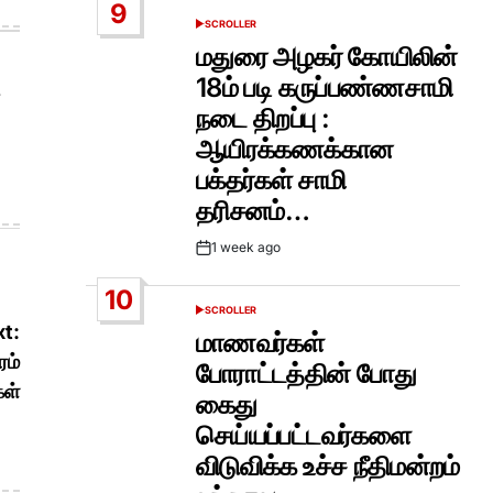
9
SCROLLER
POSTED
IN
மதுரை அழகர் கோயிலின்
18ம் படி கருப்பண்ணசாமி
நடை திறப்பு :
ஆயிரக்கணக்கான
பக்தர்கள் சாமி
தரிசனம்…
1 week ago
Post
Date
10
SCROLLER
POSTED
t:
IN
மாணவர்கள்
ரம்
போராட்டத்தின் போது
கள்
கைது
செய்யப்பட்டவர்களை
விடுவிக்க உச்ச நீதிமன்றம்