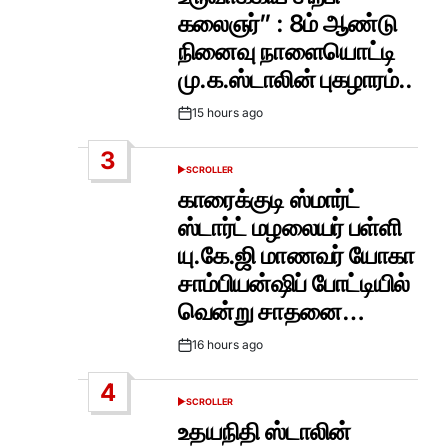
கலைஞர்” : 8ம் ஆண்டு
நினைவு நாளையொட்டி
மு.க.ஸ்டாலின் புகழாரம்..
15 hours ago
Post
Date
3
SCROLLER
POSTED
IN
காரைக்குடி ஸ்மார்ட்
ஸ்டார்ட் மழலையர் பள்ளி
யு.கே.ஜி மாணவர் யோகா
சாம்பியன்ஷிப் போட்டியில்
வென்று சாதனை…
16 hours ago
Post
Date
4
SCROLLER
POSTED
IN
உதயநிதி ஸ்டாலின்