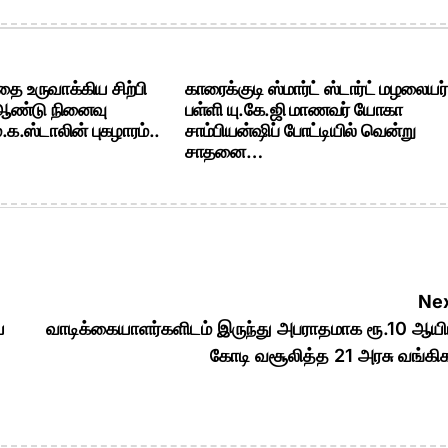
ை உருவாக்கிய சிற்பி
காரைக்குடி ஸ்மார்ட் ஸ்டார்ட் மழலையர்
 ஆண்டு நினைவு
பள்ளி யு.கே.ஜி மாணவர் யோகா
க.ஸ்டாலின் புகழாரம்..
சாம்பியன்ஷிப் போட்டியில் வென்று
சாதனை…
Nex
ய
வாடிக்கையாளர்களிடம் இருந்து அபராதமாக ரூ.10 ஆயி
கோடி வசூலித்த 21 அரசு வங்கி