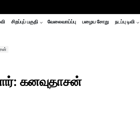
்வி
சிறப்புப் பகுதி
வேலைவாய்ப்பு
பழைய சோறு
நடப்பு டிவி
சன்
ார்: கனவுதாசன்