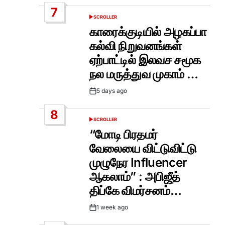
Date
7
SCROLLER
POSTED
IN
காரைக்குடியில் அழகப்பா
கல்வி நிறுவனங்கள்
ஏற்பாட்டில் இலவச சமூக
நல மருத்துவ முகாம் …
5 days ago
Post
Date
8
SCROLLER
POSTED
IN
“மோடி பிரதமர்
வேலையை விட்டுவிட்டு
முழுநேர Influencer
ஆகலாம்” : அபிஜீத்
திப்கே விமர்சனம்…
1 week ago
Post
Date