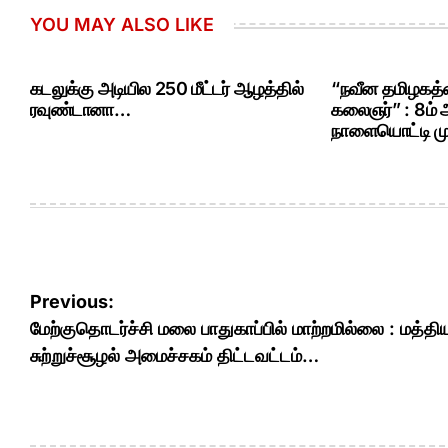
YOU MAY ALSO LIKE
கடலுக்கு அடியில 250 மீட்டர் ஆழத்தில்
“நவீன தமிழகத்த
ரவுண்டானா…
கலைஞர்” : 8ம்
நாளையொட்டி மு.
Post
Previous:
navigation
மேற்குதொடர்ச்சி மலை பாதுகாப்பில் மாற்றமில்லை : மத்தி
சுற்றுச்சூழல் அமைச்சகம் திட்டவட்டம்…