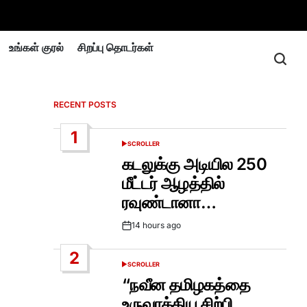
உங்கள் குரல்
சிறப்பு தொடர்கள்
RECENT POSTS
1
SCROLLER
POSTED
IN
கடலுக்கு அடியில 250
மீட்டர் ஆழத்தில்
ரவுண்டானா…
14 hours ago
Post
Date
2
SCROLLER
POSTED
IN
“நவீன தமிழகத்தை
உருவாக்கிய சிற்பி