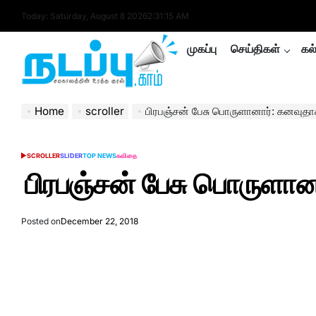
Skip
Today: Saturday, August 8 2026
2
:
31
:
16
AM
to
content
முகப்பு
செய்திகள்
கல
nadappu.com
Home
scroller
பிரபஞ்சன் பேசு பொருளானார்: கனவுதா
SCROLLER
SLIDER
TOP NEWS
கவிதை
POSTED
IN
பிரபஞ்சன் பேசு பொருளான
Posted on
December 22, 2018