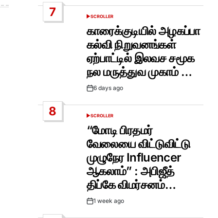
Date
7
SCROLLER
POSTED
IN
காரைக்குடியில் அழகப்பா
கல்வி நிறுவனங்கள்
ஏற்பாட்டில் இலவச சமூக
நல மருத்துவ முகாம் …
6 days ago
Post
Date
8
SCROLLER
POSTED
IN
“மோடி பிரதமர்
வேலையை விட்டுவிட்டு
முழுநேர Influencer
ஆகலாம்” : அபிஜீத்
திப்கே விமர்சனம்…
1 week ago
Post
Date