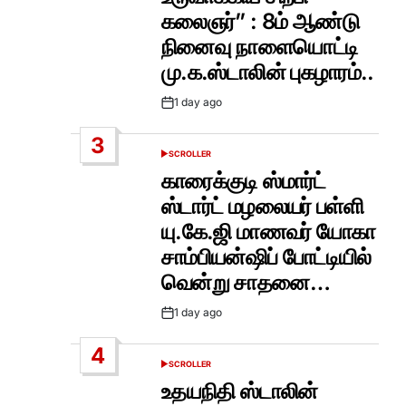
கலைஞர்” : 8ம் ஆண்டு
நினைவு நாளையொட்டி
மு.க.ஸ்டாலின் புகழாரம்..
1 day ago
Post
Date
3
SCROLLER
POSTED
IN
காரைக்குடி ஸ்மார்ட்
ஸ்டார்ட் மழலையர் பள்ளி
யு.கே.ஜி மாணவர் யோகா
சாம்பியன்ஷிப் போட்டியில்
வென்று சாதனை…
1 day ago
Post
Date
4
SCROLLER
POSTED
IN
உதயநிதி ஸ்டாலின்