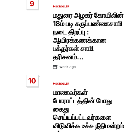
9
SCROLLER
POSTED
IN
மதுரை அழகர் கோயிலின்
18ம் படி கருப்பண்ணசாமி
நடை திறப்பு :
ஆயிரக்கணக்கான
பக்தர்கள் சாமி
தரிசனம்…
1 week ago
Post
Date
10
SCROLLER
POSTED
IN
மாணவர்கள்
போராட்டத்தின் போது
கைது
செய்யப்பட்டவர்களை
விடுவிக்க உச்ச நீதிமன்றம்