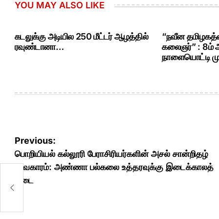
YOU MAY ALSO LIKE
கடலுக்கு அடியில 250 மீட்டர் ஆழத்தில்
“நவீன தமிழகத்த
ரவுண்டானா…
கலைஞர்” : 8ம்
நாளையொட்டி மு.
Post
Previous:
navigation
பொறியியல் கல்லூரி பேராசிரியர்களின் அசல் சான்றிதழ்
விவகாரம்: அண்ணா பல்கலை உத்தரவுக்கு இடைக்காலத்
ன்
ா
தடை