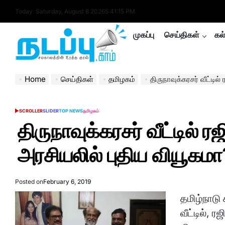
Skip
Today: Saturday, August 8 2026
5
:
41
:
15
PM
to
content
முகப்பு
செய்திகள்
கல
nadappu.com
Home
செய்திகள்
தமிழகம்
திருநாவுக்கரசர் வீட்டில
SCROLLER
SLIDER
TOP NEWS
தமிழகம்
POSTED
IN
திருநாவுக்கரசர் வீட்டில் ரஜ
அரசியலில் புதிய வியூகமா
Posted on
February 6, 2019
தமிழ்நாடு 
வீட்டில், 