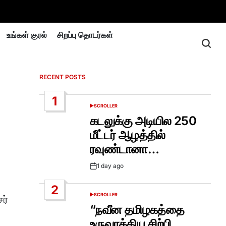
உங்கள் குரல்
சிறப்பு தொடர்கள்
RECENT POSTS
1
SCROLLER
POSTED
IN
கடலுக்கு அடியில 250
மீட்டர் ஆழத்தில்
ரவுண்டானா…
1 day ago
Post
Date
2
SCROLLER
ர்
POSTED
IN
“நவீன தமிழகத்தை
உருவாக்கிய சிற்பி