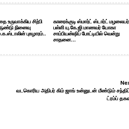
ை உருவாக்கிய சிற்பி
காரைக்குடி ஸ்மார்ட் ஸ்டார்ட் மழலையர்
 ஆண்டு நினைவு
பள்ளி யு.கே.ஜி மாணவர் யோகா
க.ஸ்டாலின் புகழாரம்..
சாம்பியன்ஷிப் போட்டியில் வென்று
சாதனை…
Nex
வடகொரிய அதிபர் கிம் ஜாங் உன்னுடன் மீண்டும் சந்திப்
ட்ரம்ப் தக