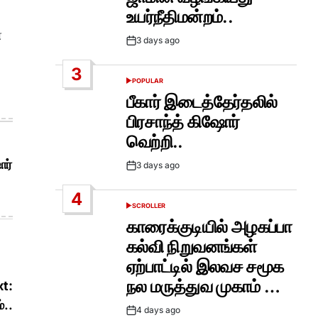
உயர்நீதிமன்றம்..
ே
3 days ago
Post
Date
3
POPULAR
POSTED
IN
பீகார் இடைத்தேர்தலில்
பிரசாந்த் கிஷோர்
வெற்றி..
ோர்
3 days ago
Post
Date
4
SCROLLER
POSTED
IN
காரைக்குடியில் அழகப்பா
கல்வி நிறுவனங்கள்
ஏற்பாட்டில் இலவச சமூக
நல மருத்துவ முகாம் …
t:
்..
4 days ago
Post