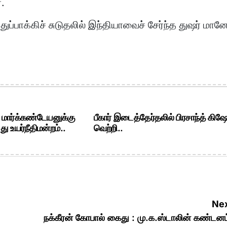
்.
பாக்கிச் சுடுதலில் இந்தியாவைச் சேர்ந்த துஷர் மான
. மார்க்கண்டேயனுக்கு
பீகார் இடைத்தேர்தலில் பிரசாந்த் கிஷ
ு உயர்நீதிமன்றம்..
வெற்றி..
Nex
நக்கீரன் கோபால் கைது : மு.க.ஸ்டாலின் கண்டனம