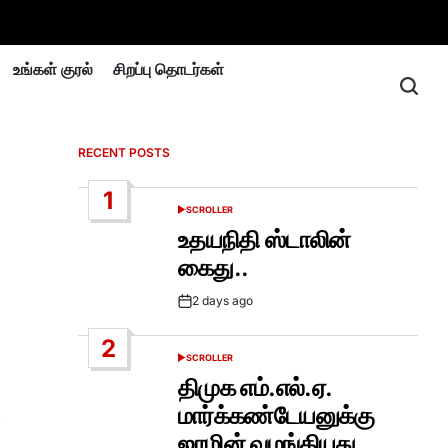
உங்கள் குரல்
சிறப்பு தொடர்கள்
RECENT POSTS
1
SCROLLER
POSTED
IN
உதயநிதி ஸ்டாலின்
கைது..
2 days ago
Post
Date
2
SCROLLER
POSTED
IN
திமுக எம்.எல்.ஏ.
மார்க்கண்டேயனுக்கு
ோ
ஜாமின் வழங்கியது