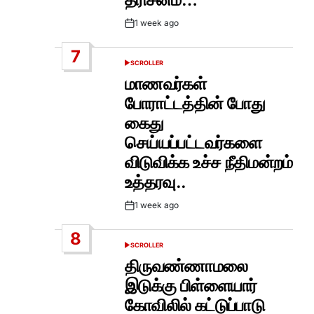
1 week ago
Post
Date
7
SCROLLER
POSTED
IN
மாணவர்கள்
போராட்டத்தின் போது
கைது
செய்யப்பட்டவர்களை
விடுவிக்க உச்ச நீதிமன்றம்
உத்தரவு..
1 week ago
Post
Date
8
SCROLLER
POSTED
IN
திருவண்ணாமலை
இடுக்கு பிள்ளையார்
கோவிலில் கட்டுப்பாடு