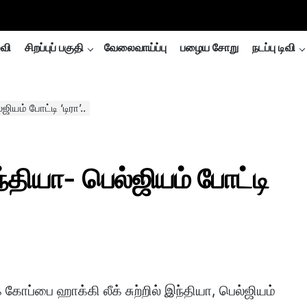
்வி
சிறப்புப் பகுதி
வேலைவாய்ப்பு
பழைய சோறு
நடப்பு டிவி
யம் போட்டி ‘டிரா’..
தியா- பெல்ஜியம் போட்டி
கோப்பை ஹாக்கி லீக் சுற்றில் இந்தியா, பெல்ஜியம்