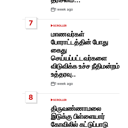
1 week ago
Post
Date
7
SCROLLER
POSTED
IN
மாணவர்கள்
போராட்டத்தின் போது
கைது
செய்யப்பட்டவர்களை
விடுவிக்க உச்ச நீதிமன்றம்
உத்தரவு..
1 week ago
Post
Date
8
SCROLLER
POSTED
IN
திருவண்ணாமலை
இடுக்கு பிள்ளையார்
கோவிலில் கட்டுப்பாடு