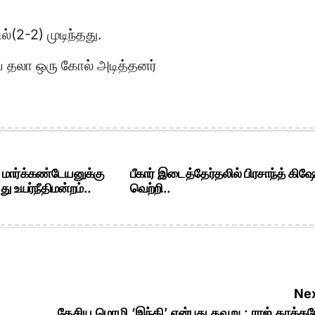
்(2-2) முடிந்தது.
ிங் தலா ஒரு கோல் அடித்தனர்
. மார்க்கண்டேயனுக்கு
பீகார் இடைத்தேர்தலில் பிரசாந்த் கிஷ
ு உயர்நீதிமன்றம்..
வெற்றி..
Nex
தேசிய மொழி ‘இந்தி’ என்பது தவறு : ராஜ் தாக்கர