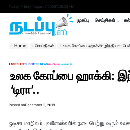
Skip
Today: Friday, August 7 2026
7
:
39
:
30
AM
to
content
முகப்பு
செய்திகள்
கல
nadappu.com
Home
செய்திகள்
உலக கோப்பை ஹாக்கி: இந்தியா- பெல்ஜி
SCROLLER
SLIDER
TOP NEWS
செய்திகள்
விளையாட்டு
POSTED
IN
உலக கோப்பை ஹாக்கி: இந்
‘டிரா’..
Posted on
December 2, 2018
ஒடிசா மாநிலம் புவனேஸ்வரில் நடைபெற்று வரும் உலக 