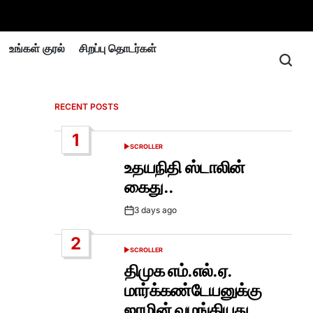
உங்கள் குரல்
சிறப்பு தொடர்கள்
RECENT POSTS
1
SCROLLER
POSTED
IN
உதயநிதி ஸ்டாலின்
கைது..
3 days ago
Post
Date
2
SCROLLER
POSTED
IN
திமுக எம்.எல்.ஏ.
மார்க்கண்டேயனுக்கு
ஜாமின் வழங்கியது