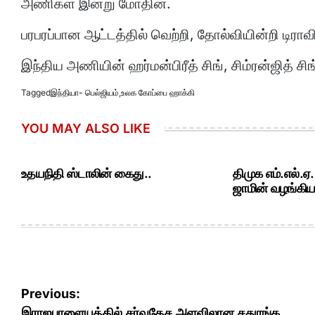
அணிகள் இன்று மோதின.
பரபரப்பான ஆட்டத்தில் வெற்றி, தோல்வியின்றி டிராவில
இந்திய அணியின் ஹர்மன்பிரீத் சிங், சிம்ரன்ஜித் ச
Tagged
இந்தியா- பெல்ஜியம்
,
உலக கோப்பை ஹாக்கி
YOU MAY ALSO LIKE
உதயநிதி ஸ்டாலின் கைது..
திமுக எம்.எல்.ஏ
ஜாமின் வழங்கியத
Post
Previous:
இராஜபாளையத்தில் சர்வதேச அளவிலான சதுரங்க