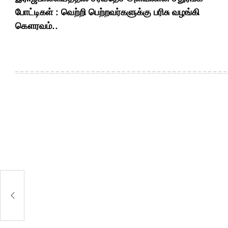
navigation
போட்டிகள் : வெற்றி பெற்றவர்களுக்கு பரிசு வழங்கி
கௌரவம்..
ி