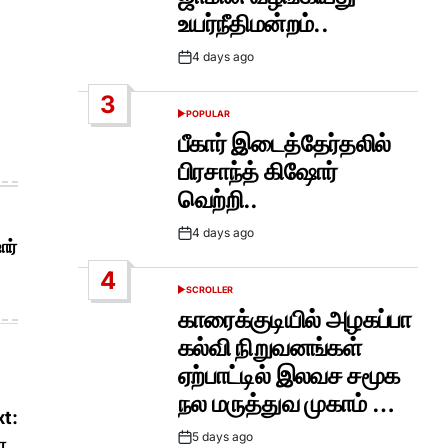
உயர்நீதிமன்றம்..
4 days ago
Post
Date
3
POPULAR
POSTED
IN
பீகார் இடைத்தேர்தலில்
பிரசாந்த் கிஷோர்
வெற்றி..
4 days ago
Post
ோர்
Date
4
SCROLLER
POSTED
IN
காரைக்குடியில் அழகப்பா
கல்வி நிறுவனங்கள்
ஏற்பாட்டில் இலவச சமூக
நல மருத்துவ முகாம் …
t:
5 days ago
ே..
Post