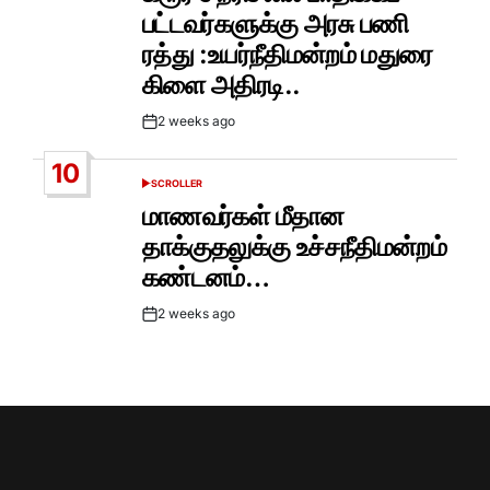
பட்டவர்களுக்கு அரசு பணி
ரத்து :உயர்நீதிமன்றம் மதுரை
கிளை அதிரடி..
2 weeks ago
Post
Date
10
SCROLLER
POSTED
IN
மாணவர்கள் மீதான
தாக்குதலுக்கு உச்சநீதிமன்றம்
கண்டனம்…
2 weeks ago
Post
Date