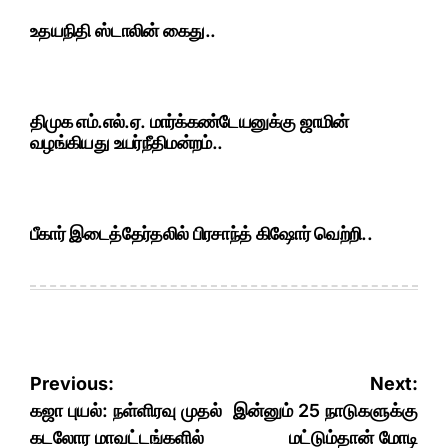
உதயநிதி ஸ்டாலின் கைது..
திமுக எம்.எல்.ஏ. மார்க்கண்டேயனுக்கு ஜாமின்
வழங்கியது உயர்நீதிமன்றம்..
பீகார் இடைத்தேர்தலில் பிரசாந்த் கிஷோர் வெற்றி..
Post
Previous:
Next:
navigation
கஜா புயல்: நள்ளிரவு முதல்
இன்னும் 25 நாடுகளுக்கு
கடலோர மாவட்டங்களில்
மட்டும்தான் மோடி