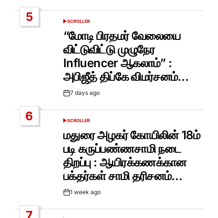
Date
5
SCROLLER
POSTED
IN
“மோடி பிரதமர் வேலையை
விட்டுவிட்டு முழுநேர
Influencer ஆகலாம்” :
அபிஜீத் திப்கே விமர்சனம்…
7 days ago
Post
Date
6
SCROLLER
POSTED
IN
மதுரை அழகர் கோயிலின் 18ம்
படி கருப்பண்ணசாமி நடை
திறப்பு : ஆயிரக்கணக்கான
பக்தர்கள் சாமி தரிசனம்…
1 week ago
Post
Date
7