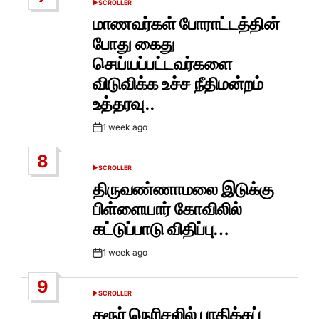
SCROLLER
POSTED
IN
மாணவர்கள் போராட்டத்தின்
போது கைது
செய்யப்பட்டவர்களை
விடுவிக்க உச்ச நீதிமன்றம்
உத்தரவு..
1 week ago
Post
Date
8
SCROLLER
POSTED
IN
திருவண்ணாமலை இடுக்கு
பிள்ளையார் கோவிலில்
கட்டுப்பாடு விதிப்பு…
1 week ago
Post
Date
9
SCROLLER
POSTED
IN
கரூர் நெரிசலில் பாதிக்கப்