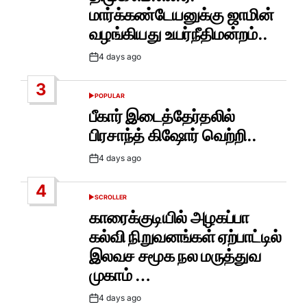
மார்க்கண்டேயனுக்கு ஜாமின்
வழங்கியது உயர்நீதிமன்றம்..
4 days ago
Post
Date
3
POPULAR
POSTED
IN
பீகார் இடைத்தேர்தலில்
பிரசாந்த் கிஷோர் வெற்றி..
4 days ago
Post
Date
4
SCROLLER
POSTED
IN
காரைக்குடியில் அழகப்பா
கல்வி நிறுவனங்கள் ஏற்பாட்டில்
இலவச சமூக நல மருத்துவ
முகாம் …
4 days ago
Post