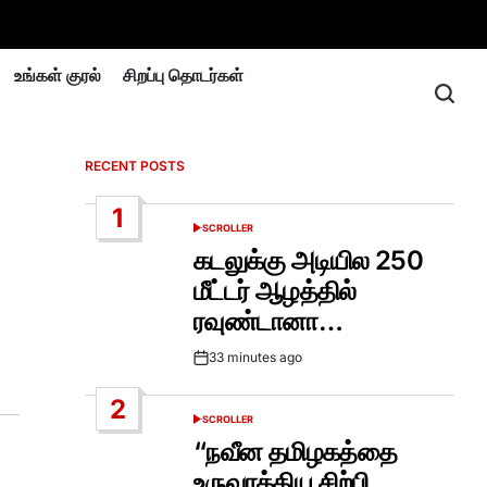
உங்கள் குரல்
சிறப்பு தொடர்கள்
RECENT POSTS
1
SCROLLER
POSTED
IN
கடலுக்கு அடியில 250
மீட்டர் ஆழத்தில்
ரவுண்டானா…
33 minutes ago
Post
Date
2
SCROLLER
POSTED
IN
“நவீன தமிழகத்தை
உருவாக்கிய சிற்பி