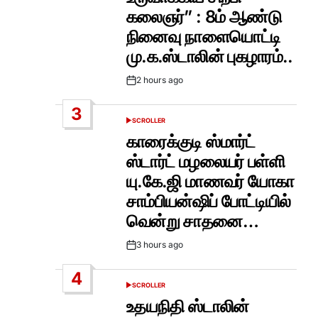
கலைஞர்” : 8ம் ஆண்டு
நினைவு நாளையொட்டி
மு.க.ஸ்டாலின் புகழாரம்..
2 hours ago
Post
Date
3
SCROLLER
POSTED
IN
காரைக்குடி ஸ்மார்ட்
ஸ்டார்ட் மழலையர் பள்ளி
யு.கே.ஜி மாணவர் யோகா
சாம்பியன்ஷிப் போட்டியில்
வென்று சாதனை…
3 hours ago
Post
Date
4
SCROLLER
POSTED
IN
உதயநிதி ஸ்டாலின்