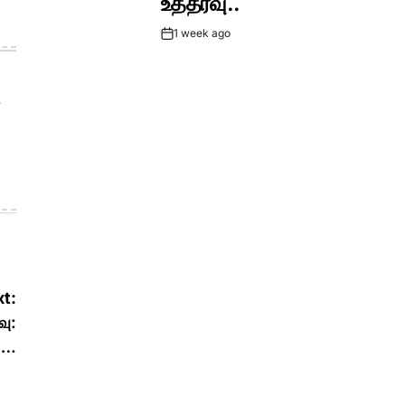
உத்தரவு..
1 week ago
Post
Date
t:
வு:
்….