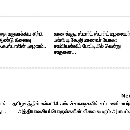
ை உருவாக்கிய சிற்பி
காரைக்குடி ஸ்மார்ட் ஸ்டார்ட் மழலையர்
 ஆண்டு நினைவு
பள்ளி யு.கே.ஜி மாணவர் யோகா
க.ஸ்டாலின் புகழாரம்..
சாம்பியன்ஷிப் போட்டியில் வென்று
சாதனை…
Nex
ால்
தமிழகத்தில் உள்ள 14 சுங்கச்சாவடிகளில் கட்டணம் உயர்
 ..
அத்தியாவசியப்பொருள்களின் விலை உயரும் அபாயம