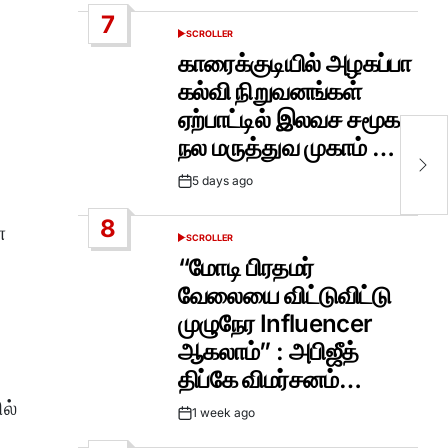
Date
7
SCROLLER
POSTED
IN
காரைக்குடியில் அழகப்பா
கல்வி நிறுவனங்கள்
ஏற்பாட்டில் இலவச சமூக
தம
நல மருத்துவ முகாம் …
சு
அ
5 days ago
உய
Post
Date
8
்
SCROLLER
POSTED
IN
“மோடி பிரதமர்
வேலையை விட்டுவிட்டு
முழுநேர Influencer
ஆகலாம்” : அபிஜீத்
திப்கே விமர்சனம்…
ல்
1 week ago
Post
Date