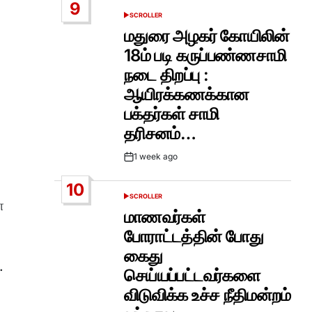
9
SCROLLER
POSTED
IN
மதுரை அழகர் கோயிலின்
18ம் படி கருப்பண்ணசாமி
நடை திறப்பு :
ஆயிரக்கணக்கான
பக்தர்கள் சாமி
தரிசனம்…
1 week ago
Post
Date
10
SCROLLER
POSTED
ா
IN
மாணவர்கள்
போராட்டத்தின் போது
கைது
.
செய்யப்பட்டவர்களை
விடுவிக்க உச்ச நீதிமன்றம்