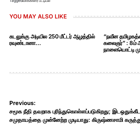
Tagged
வாக்காளர் பட்டியல்
YOU MAY ALSO LIKE
கடலுக்கு அடியில 250 மீட்டர் ஆழத்தில்
“நவீன தமிழகத்த
ரவுண்டானா…
கலைஞர்” : 8ம்
நாளையொட்டி மு.
Post
Previous:
navigation
சமூக நீதி தவறாக புரிந்துகொள்ளப்படுகிறது ; இடஒதுக்கீட
சமுதாயத்தை முன்னேற்ற முடியாது : கிருஷ்ணசாமி கருத்து