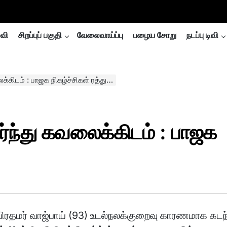
்வி
சிறப்புப் பகுதி
வேலைவாய்ப்பு
பழைய சோறு
நடப்பு டிவி
்கிடம் : பாஜக நிகழ்ச்சிகள் ரத்து…
்ந்து கவலைக்கிடம் : பாஜக
பிரதமர் வாஜ்பாய் (93) உடல்நலக்குறைவு காரணமாக கடந