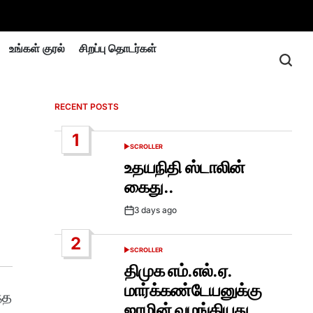
உங்கள் குரல்
சிறப்பு தொடர்கள்
RECENT POSTS
1
SCROLLER
POSTED
IN
உதயநிதி ஸ்டாலின்
கைது..
3 days ago
Post
Date
2
SCROLLER
POSTED
IN
திமுக எம்.எல்.ஏ.
மார்க்கண்டேயனுக்கு
்த
ஜாமின் வழங்கியது