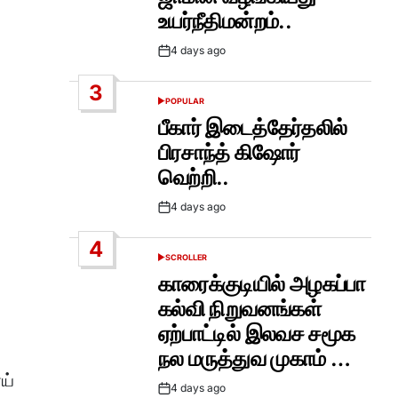
உயர்நீதிமன்றம்..
4 days ago
Post
Date
3
POPULAR
POSTED
IN
பீகார் இடைத்தேர்தலில்
பிரசாந்த் கிஷோர்
வெற்றி..
4 days ago
Post
Date
4
SCROLLER
POSTED
IN
காரைக்குடியில் அழகப்பா
கல்வி நிறுவனங்கள்
ஏற்பாட்டில் இலவச சமூக
நல மருத்துவ முகாம் …
ய்
4 days ago
Post