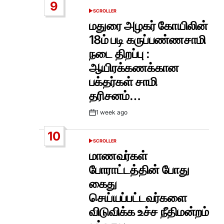
9
SCROLLER
POSTED
IN
மதுரை அழகர் கோயிலின்
18ம் படி கருப்பண்ணசாமி
நடை திறப்பு :
ஆயிரக்கணக்கான
பக்தர்கள் சாமி
தரிசனம்…
1 week ago
Post
Date
10
SCROLLER
POSTED
IN
மாணவர்கள்
போராட்டத்தின் போது
கைது
செய்யப்பட்டவர்களை
விடுவிக்க உச்ச நீதிமன்றம்