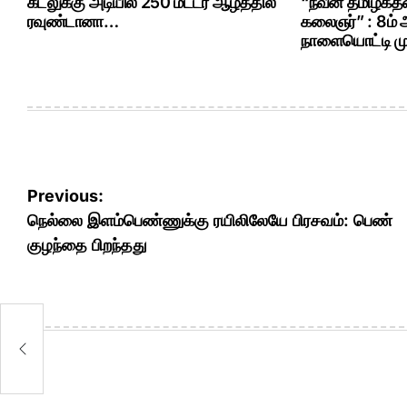
கடலுக்கு அடியில 250 மீட்டர் ஆழத்தில்
“நவீன தமிழகத்த
ரவுண்டானா…
கலைஞர்” : 8ம்
நாளையொட்டி மு.
Post
Previous:
navigation
நெல்லை இளம்பெண்ணுக்கு ரயிலிலேயே பிரசவம்: பெண்
குழந்தை பிறந்தது
ை