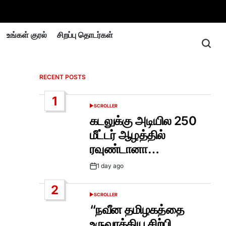
உங்கள் குரல்
சிறப்பு தொடர்கள்
RECENT POSTS
1
SCROLLER
POSTED
IN
கடலுக்கு அடியில 250
மீட்டர் ஆழத்தில்
ரவுண்டானா…
1 day ago
Post
Date
2
SCROLLER
POSTED
IN
“நவீன தமிழகத்தை
உருவாக்கிய சிற்பி