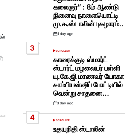
கலைஞர்” : 8ம் ஆண்டு
நினைவு நாளையொட்டி
மு.க.ஸ்டாலின் புகழாரம்..
1 day ago
ல்
Post
Date
3
SCROLLER
POSTED
IN
ள்
காரைக்குடி ஸ்மார்ட்
ஸ்டார்ட் மழலையர் பள்ளி
யு.கே.ஜி மாணவர் யோகா
சாம்பியன்ஷிப் போட்டியில்
வென்று சாதனை…
1 day ago
Post
Date
4
SCROLLER
POSTED
IN
உதயநிதி ஸ்டாலின்