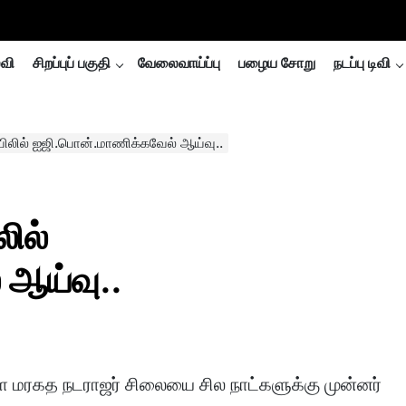
்வி
சிறப்புப் பகுதி
வேலைவாய்ப்பு
பழைய சோறு
நடப்பு டிவி
லில் ஐஜி.பொன்.மாணிக்கவேல் ஆய்வு..
ில்
ஆய்வு..
ள மரகத நடராஜர் சிலையை சில நாட்களுக்கு முன்னர்