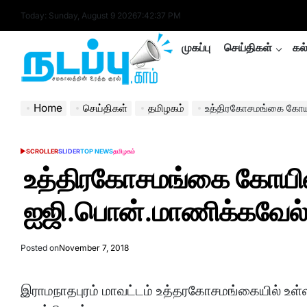
Skip
Today: Sunday, August 9 2026
7
:
42
:
38
PM
to
content
முகப்பு
செய்திகள்
கல
nadappu.com
Home
செய்திகள்
தமிழகம்
உத்திரகோசமங்கை கோயி
SCROLLER
SLIDER
TOP NEWS
தமிழகம்
POSTED
IN
உத்திரகோசமங்கை கோயில
ஐஜி.பொன்.மாணிக்கவேல் 
Posted on
November 7, 2018
இராமநாதபுரம் மாவட்டம் உத்தரகோசமங்கையில் உள்