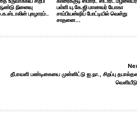
ை உருவாக்கிய சிற்பி
காரைக்குடி ஸ்மார்ட் ஸ்டார்ட் மழலையர்
 ஆண்டு நினைவு
பள்ளி யு.கே.ஜி மாணவர் யோகா
க.ஸ்டாலின் புகழாரம்..
சாம்பியன்ஷிப் போட்டியில் வென்று
சாதனை…
Nex
தீபாவளி பண்டிகையை முன்னிட்டு ஐ.நா., சிறப்பு தபால்
வெளியீட