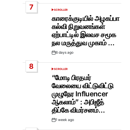
Date
7
SCROLLER
POSTED
IN
காரைக்குடியில் அழகப்பா
கல்வி நிறுவனங்கள்
ஏற்பாட்டில் இலவச சமூக
நல மருத்துவ முகாம் …
6 days ago
Post
Date
8
SCROLLER
POSTED
IN
“மோடி பிரதமர்
வேலையை விட்டுவிட்டு
முழுநேர Influencer
ஆகலாம்” : அபிஜீத்
திப்கே விமர்சனம்…
1 week ago
Post
Date